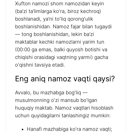
Xufton namozi shom namozidan keyin
(ba’zi ta’limlarga ko'ra, biroz kechroq)
boshlanadi, ya’ni to'liq qorong'ulik
boshlanishidan. Namoz fajar bilan tugaydi
— tong boshlanishidan, lekin ba’zi
maktablar kechki namozlarni yarim tun
(00:00 ga emas, balki quyosh botishi va
chiqishi orasidagi vaqtning yarmi) gacha
o'qishni tavsiya etadi.
Eng aniq namoz vaqti qaysi?
Avvalo, bu mazhabga bog'liq —
musulmonning o'zi mansub bo'lgan
huquqiy maktab. Namoz vaqtlari hisoblash
uchun quyidagilarni tanlashingiz mumkin:
Hanafi mazhabiga ko'ra namoz vaqti;