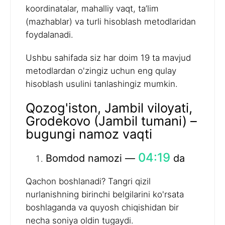
koordinatalar, mahalliy vaqt, ta’lim
(mazhablar) va turli hisoblash metodlaridan
foydalanadi.
Ushbu sahifada siz har doim 19 ta mavjud
metodlardan o'zingiz uchun eng qulay
hisoblash usulini tanlashingiz mumkin.
Qozog'iston, Jambil viloyati,
Grodekovo (Jambil tumani) –
bugungi namoz vaqti
04:19
Bomdod namozi —
da
Qachon boshlanadi? Tangri qizil
nurlanishning birinchi belgilarini ko'rsata
boshlaganda va quyosh chiqishidan bir
necha soniya oldin tugaydi.