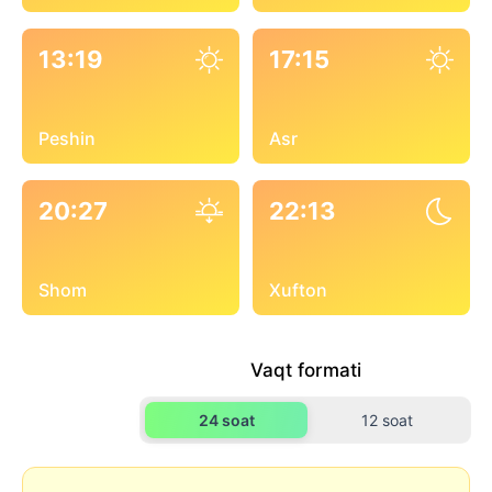
13:19
17:15
Peshin
Asr
20:27
22:13
Shom
Xufton
Vaqt formati
24 soat
12 soat