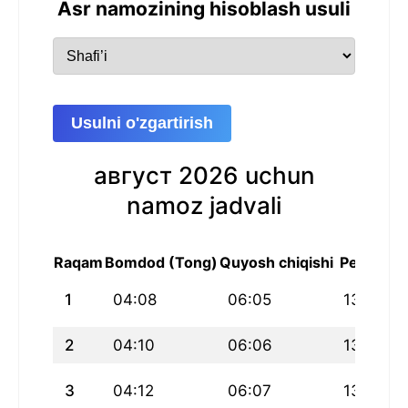
Asr namozining hisoblash usuli
Usulni o'zgartirish
август 2026 uchun
namoz jadvali
Raqam
Bomdod (Tong)
Quyosh chiqishi
Peshin
1
04:08
06:05
13:20
2
04:10
06:06
13:20
3
04:12
06:07
13:20