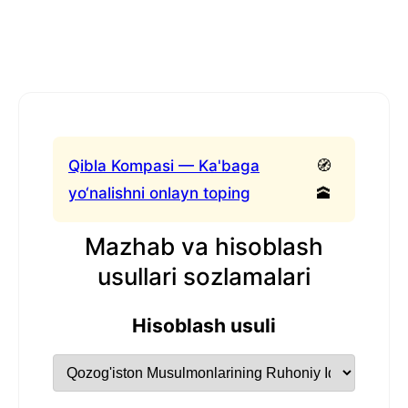
Qibla Kompasi — Ka'baga
🧭
yo‘nalishni onlayn toping
🕋
Mazhab va hisoblash
usullari sozlamalari
Hisoblash usuli