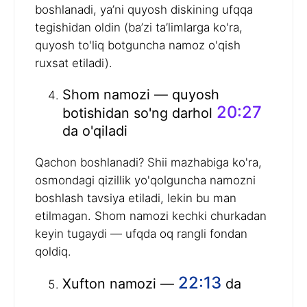
boshlanadi, ya’ni quyosh diskining ufqqa
tegishidan oldin (ba’zi ta’limlarga ko'ra,
quyosh to'liq botguncha namoz o'qish
ruxsat etiladi).
Shom namozi — quyosh
20:27
botishidan so'ng darhol
da o'qiladi
Qachon boshlanadi? Shii mazhabiga ko'ra,
osmondagi qizillik yo'qolguncha namozni
boshlash tavsiya etiladi, lekin bu man
etilmagan. Shom namozi kechki churkadan
keyin tugaydi — ufqda oq rangli fondan
qoldiq.
22:13
Xufton namozi —
da