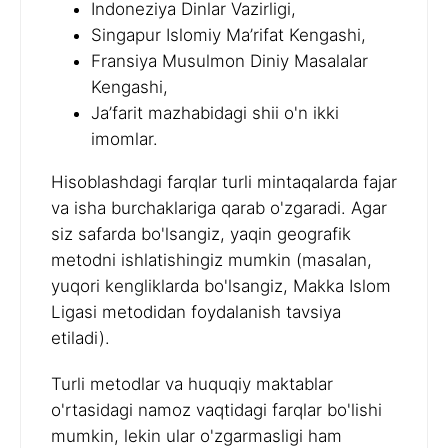
Indoneziya Dinlar Vazirligi,
Singapur Islomiy Ma’rifat Kengashi,
Fransiya Musulmon Diniy Masalalar
Kengashi,
Ja’farit mazhabidagi shii o'n ikki
imomlar.
Hisoblashdagi farqlar turli mintaqalarda fajar
va isha burchaklariga qarab o'zgaradi. Agar
siz safarda bo'lsangiz, yaqin geografik
metodni ishlatishingiz mumkin (masalan,
yuqori kengliklarda bo'lsangiz, Makka Islom
Ligasi metodidan foydalanish tavsiya
etiladi).
Turli metodlar va huquqiy maktablar
o'rtasidagi namoz vaqtidagi farqlar bo'lishi
mumkin, lekin ular o'zgarmasligi ham