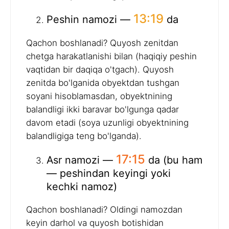
13:19
Peshin namozi —
da
Qachon boshlanadi? Quyosh zenitdan
chetga harakatlanishi bilan (haqiqiy peshin
vaqtidan bir daqiqa o'tgach). Quyosh
zenitda bo'lganida obyektdan tushgan
soyani hisoblamasdan, obyektnining
balandligi ikki baravar bo'lgunga qadar
davom etadi (soya uzunligi obyektnining
balandligiga teng bo'lganda).
17:15
Asr namozi —
da (bu ham
— peshindan keyingi yoki
kechki namoz)
Qachon boshlanadi? Oldingi namozdan
keyin darhol va quyosh botishidan