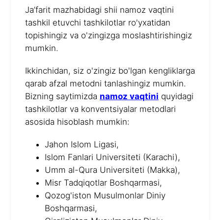
Ja’farit mazhabidagi shii namoz vaqtini
tashkil etuvchi tashkilotlar ro'yxatidan
topishingiz va o'zingizga moslashtirishingiz
mumkin.
Ikkinchidan, siz o'zingiz bo'lgan kengliklarga
qarab afzal metodni tanlashingiz mumkin.
Bizning saytimizda
namoz vaqtini
quyidagi
tashkilotlar va konventsiyalar metodlari
asosida hisoblash mumkin:
Jahon Islom Ligasi,
Islom Fanlari Universiteti (Karachi),
Umm al-Qura Universiteti (Makka),
Misr Tadqiqotlar Boshqarmasi,
Qozog'iston Musulmonlar Diniy
Boshqarmasi,