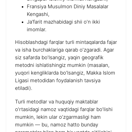
Fransiya Musulmon Diniy Masalalar
Kengashi,
Ja’farit mazhabidagi shii o'n ikki
imomlar.
Hisoblashdagi farqlar turli mintaqalarda fajar
va isha burchaklariga qarab o'zgaradi. Agar
siz safarda bo'lsangiz, yaqin geografik
metodni ishlatishingiz mumkin (masalan,
yuqori kengliklarda bo'lsangiz, Makka Islom
Ligasi metodidan foydalanish tavsiya
etiladi).
Turli metodlar va huquqiy maktablar
o'rtasidagi namoz vaqtidagi farqlar bo'lishi
mumkin, lekin ular o'zgarmasligi ham
mumkin — bu, namoz hatto bunday