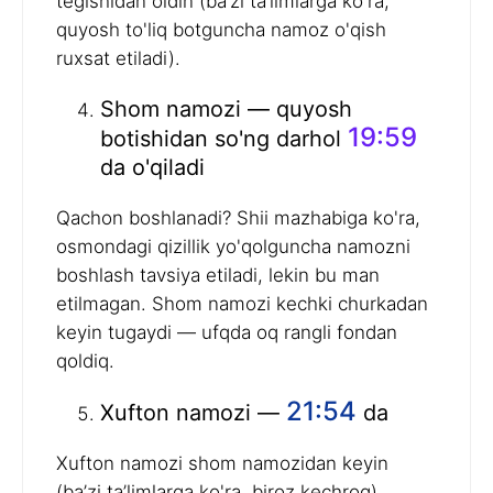
tegishidan oldin (ba’zi ta’limlarga ko'ra,
quyosh to'liq botguncha namoz o'qish
ruxsat etiladi).
Shom namozi — quyosh
19:59
botishidan so'ng darhol
da o'qiladi
Qachon boshlanadi? Shii mazhabiga ko'ra,
osmondagi qizillik yo'qolguncha namozni
boshlash tavsiya etiladi, lekin bu man
etilmagan. Shom namozi kechki churkadan
keyin tugaydi — ufqda oq rangli fondan
qoldiq.
21:54
Xufton namozi —
da
Xufton namozi shom namozidan keyin
(ba’zi ta’limlarga ko'ra, biroz kechroq)