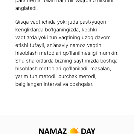
parametrlar bilan ham bir vaqtda o'tilishini
anglatadi.
Qisqa vaqt ichida yoki juda past/yuqori
kengliklarda bo'lganingizda, kechki
vaqtlarda yoki tun vaqtining uzoq davom
etishi tufayli, an’anaviy namoz vaqtini
hisoblash metodlari qo'llanilmasligi mumkin.
Shu sharoitlarda bizning saytimizda boshqa
hisoblash metodlari qo'llaniladi, masalan,
yarim tun metodi, burchak metodi,
belgilangan interval va boshqalar.