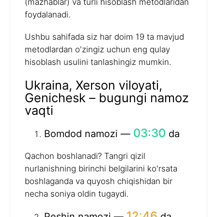
(mazhablar) va turli hisoblash metodlaridan
foydalanadi.
Ushbu sahifada siz har doim 19 ta mavjud
metodlardan o'zingiz uchun eng qulay
hisoblash usulini tanlashingiz mumkin.
Ukraina, Xerson viloyati,
Genichesk – bugungi namoz
vaqti
03:30
Bomdod namozi —
da
Qachon boshlanadi? Tangri qizil
nurlanishning birinchi belgilarini ko'rsata
boshlaganda va quyosh chiqishidan bir
necha soniya oldin tugaydi.
12:46
Peshin namozi —
da