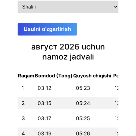
Usulni o'zgartirish
август 2026 uchun
namoz jadvali
Raqam
Bomdod (Tong)
Quyosh chiqishi
Peshin
1
03:12
05:23
12:47
2
03:15
05:24
12:47
3
03:17
05:25
12:47
4
03:19
05:26
12:46