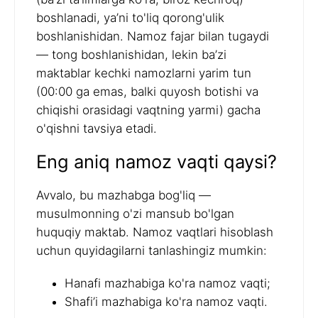
boshlanadi, ya’ni to'liq qorong'ulik
boshlanishidan. Namoz fajar bilan tugaydi
— tong boshlanishidan, lekin ba’zi
maktablar kechki namozlarni yarim tun
(00:00 ga emas, balki quyosh botishi va
chiqishi orasidagi vaqtning yarmi) gacha
o'qishni tavsiya etadi.
Eng aniq namoz vaqti qaysi?
Avvalo, bu mazhabga bog'liq —
musulmonning o'zi mansub bo'lgan
huquqiy maktab. Namoz vaqtlari hisoblash
uchun quyidagilarni tanlashingiz mumkin:
Hanafi mazhabiga ko'ra namoz vaqti;
Shafi’i mazhabiga ko'ra namoz vaqti.