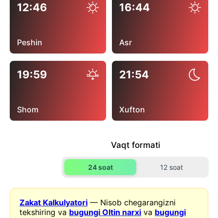
12:46
16:44
Peshin
Asr
19:59
21:54
Shom
Xufton
Vaqt formati
24 soat
12 soat
Zakat Kalkulyatori
— Nisob chegarangizni
tekshiring va
bugungi Oltin narxi
va
bugungi