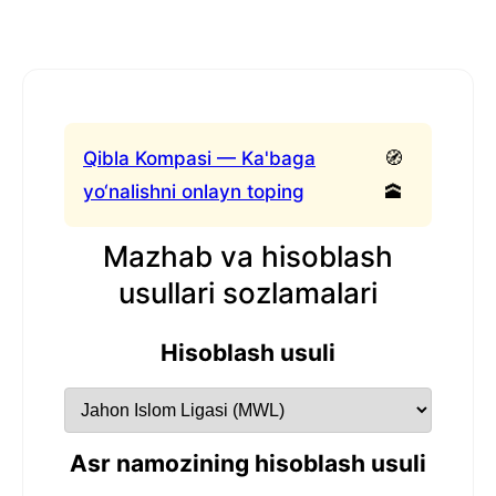
Qibla Kompasi — Ka'baga
🧭
yo‘nalishni onlayn toping
🕋
Mazhab va hisoblash
usullari sozlamalari
Hisoblash usuli
Asr namozining hisoblash usuli