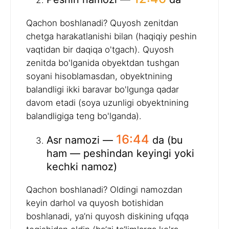
Qachon boshlanadi? Quyosh zenitdan
chetga harakatlanishi bilan (haqiqiy peshin
vaqtidan bir daqiqa o'tgach). Quyosh
zenitda bo'lganida obyektdan tushgan
soyani hisoblamasdan, obyektnining
balandligi ikki baravar bo'lgunga qadar
davom etadi (soya uzunligi obyektnining
balandligiga teng bo'lganda).
16:44
Asr namozi —
da (bu
ham — peshindan keyingi yoki
kechki namoz)
Qachon boshlanadi? Oldingi namozdan
keyin darhol va quyosh botishidan
boshlanadi, ya’ni quyosh diskining ufqqa