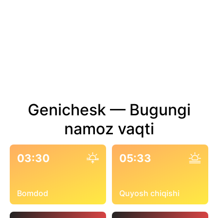
Genichesk — Bugungi
namoz vaqti
03:30
05:33
Bomdod
Quyosh chiqishi