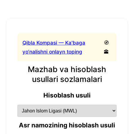
Qibla Kompasi — Ka'baga
🧭
yo‘nalishni onlayn toping
🕋
Mazhab va hisoblash
usullari sozlamalari
Hisoblash usuli
Asr namozining hisoblash usuli