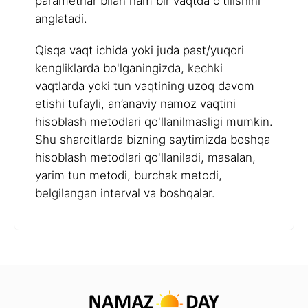
parametrlar bilan ham bir vaqtda o'tilishini
anglatadi.
Qisqa vaqt ichida yoki juda past/yuqori
kengliklarda bo'lganingizda, kechki
vaqtlarda yoki tun vaqtining uzoq davom
etishi tufayli, an’anaviy namoz vaqtini
hisoblash metodlari qo'llanilmasligi mumkin.
Shu sharoitlarda bizning saytimizda boshqa
hisoblash metodlari qo'llaniladi, masalan,
yarim tun metodi, burchak metodi,
belgilangan interval va boshqalar.