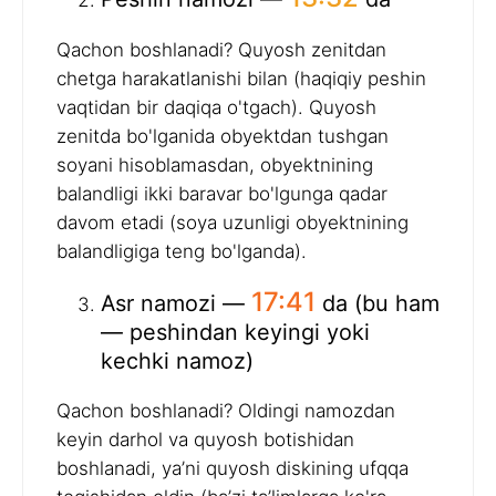
Qachon boshlanadi? Quyosh zenitdan
chetga harakatlanishi bilan (haqiqiy peshin
vaqtidan bir daqiqa o'tgach). Quyosh
zenitda bo'lganida obyektdan tushgan
soyani hisoblamasdan, obyektnining
balandligi ikki baravar bo'lgunga qadar
davom etadi (soya uzunligi obyektnining
balandligiga teng bo'lganda).
17:41
Asr namozi —
da (bu ham
— peshindan keyingi yoki
kechki namoz)
Qachon boshlanadi? Oldingi namozdan
keyin darhol va quyosh botishidan
boshlanadi, ya’ni quyosh diskining ufqqa