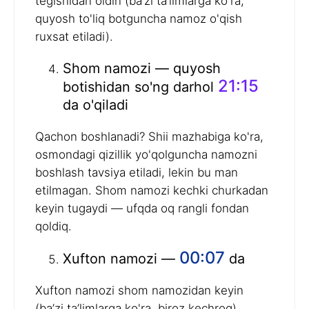
tegishidan oldin (ba’zi ta’limlarga ko'ra,
quyosh to'liq botguncha namoz o'qish
ruxsat etiladi).
Shom namozi — quyosh
21:15
botishidan so'ng darhol
da o'qiladi
Qachon boshlanadi? Shii mazhabiga ko'ra,
osmondagi qizillik yo'qolguncha namozni
boshlash tavsiya etiladi, lekin bu man
etilmagan. Shom namozi kechki churkadan
keyin tugaydi — ufqda oq rangli fondan
qoldiq.
00:07
Xufton namozi —
da
Xufton namozi shom namozidan keyin
(ba’zi ta’limlarga ko'ra, biroz kechroq)