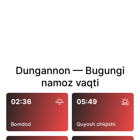
Dungannon — Bugungi
namoz vaqti
02:36
05:49
Bomdod
Quyosh chiqishi