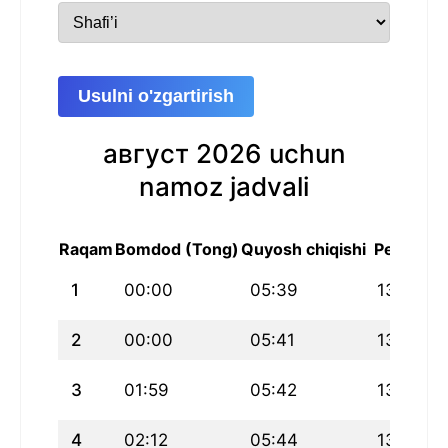
Usulni o'zgartirish
август 2026 uchun
namoz jadvali
Raqam
Bomdod (Tong)
Quyosh chiqishi
Peshin
1
00:00
05:39
13:33
2
00:00
05:41
13:33
3
01:59
05:42
13:33
4
02:12
05:44
13:33