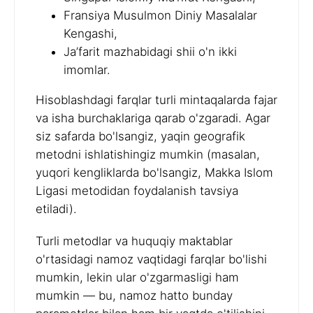
Fransiya Musulmon Diniy Masalalar
Kengashi,
Ja’farit mazhabidagi shii o'n ikki
imomlar.
Hisoblashdagi farqlar turli mintaqalarda fajar
va isha burchaklariga qarab o'zgaradi. Agar
siz safarda bo'lsangiz, yaqin geografik
metodni ishlatishingiz mumkin (masalan,
yuqori kengliklarda bo'lsangiz, Makka Islom
Ligasi metodidan foydalanish tavsiya
etiladi).
Turli metodlar va huquqiy maktablar
o'rtasidagi namoz vaqtidagi farqlar bo'lishi
mumkin, lekin ular o'zgarmasligi ham
mumkin — bu, namoz hatto bunday