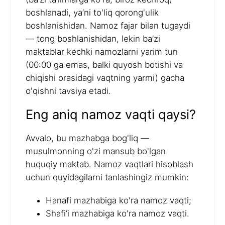
boshlanadi, ya’ni to'liq qorong'ulik
boshlanishidan. Namoz fajar bilan tugaydi
— tong boshlanishidan, lekin ba’zi
maktablar kechki namozlarni yarim tun
(00:00 ga emas, balki quyosh botishi va
chiqishi orasidagi vaqtning yarmi) gacha
o'qishni tavsiya etadi.
Eng aniq namoz vaqti qaysi?
Avvalo, bu mazhabga bog'liq —
musulmonning o'zi mansub bo'lgan
huquqiy maktab. Namoz vaqtlari hisoblash
uchun quyidagilarni tanlashingiz mumkin:
Hanafi mazhabiga ko'ra namoz vaqti;
Shafi’i mazhabiga ko'ra namoz vaqti.