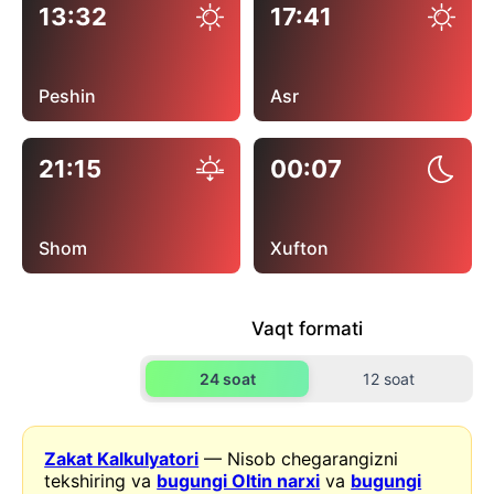
13:32
17:41
Peshin
Asr
21:15
00:07
Shom
Xufton
Vaqt formati
24 soat
12 soat
Zakat Kalkulyatori
— Nisob chegarangizni
tekshiring va
bugungi Oltin narxi
va
bugungi