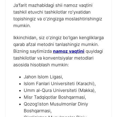
Ja’farit mazhabidagi shii namoz vaqtini
tashkil etuvchi tashkilotlar ro'yxatidan
topishingiz va o'zingizga moslashtirishingiz
mumkin.
Ikkinchidan, siz o'zingiz bo'lgan kengliklarga
qarab afzal metodni tanlashingiz mumkin.
Bizning saytimizda
namoz vaqtini
quyidagi
tashkilotlar va konventsiyalar metodlari
asosida hisoblash mumkin:
Jahon Islom Ligasi,
Islom Fanlari Universiteti (Karachi),
Umm al-Qura Universiteti (Makka),
Misr Tadqiqotlar Boshqarmasi,
Qozog'iston Musulmonlar Diniy
Boshqarmasi,