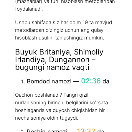
(mazhablar) va turli hisoblash metodlaridan
foydalanadi.
Ushbu sahifada siz har doim 19 ta mavjud
metodlardan o'zingiz uchun eng qulay
hisoblash usulini tanlashingiz mumkin.
Buyuk Britaniya, Shimoliy
Irlandiya, Dungannon –
bugungi namoz vaqti
02:36
Bomdod namozi —
da
Qachon boshlanadi? Tangri qizil
nurlanishning birinchi belgilarini ko'rsata
boshlaganda va quyosh chiqishidan bir
necha soniya oldin tugaydi.
13:32
Peshin namozi —
da