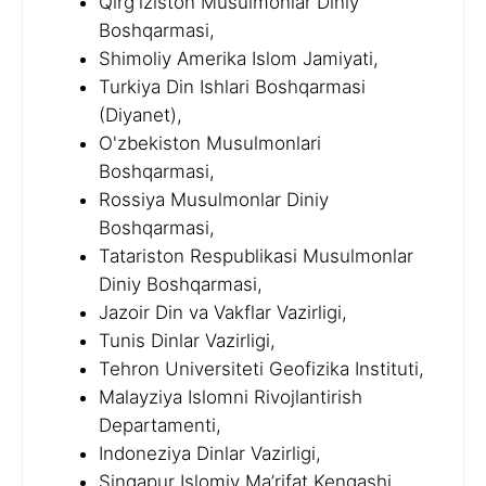
Qirg'iziston Musulmonlar Diniy
Boshqarmasi,
Shimoliy Amerika Islom Jamiyati,
Turkiya Din Ishlari Boshqarmasi
(Diyanet),
O'zbekiston Musulmonlari
Boshqarmasi,
Rossiya Musulmonlar Diniy
Boshqarmasi,
Tatariston Respublikasi Musulmonlar
Diniy Boshqarmasi,
Jazoir Din va Vakflar Vazirligi,
Tunis Dinlar Vazirligi,
Tehron Universiteti Geofizika Instituti,
Malayziya Islomni Rivojlantirish
Departamenti,
Indoneziya Dinlar Vazirligi,
Singapur Islomiy Ma’rifat Kengashi,