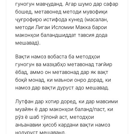
гуногун мавҷуданд. Агар шумо дар сафар
бошед, метавонед методи мувофиқи
ҷуғрофиро истифода кунед (масалан,
методи Лигаи Исломии Макка барои
маконҳои баландшиддат тавсия дода
мешавад).
Вақти намоз вобаста ба методҳои
гуногун ва мазҳабҳо метавонад тағйир
ёбад, аммо он метавонад дар як вақт
боқӣ монад, ки маънои онро дорад, ки
намоз дар вақти дуруст адо мешавад.
Лутфан дар хотир доред, ки дар мавсими
муайян ё дар маконҳои баланд/паст, ки
рӯз ё шаб тӯлонӣ аст, методҳои
анъанавии ҳисоб кардани вақти намоз
нодуруст мешаванд.