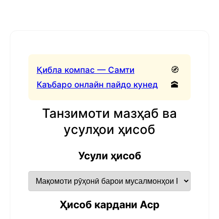
Қибла компас — Самти
🧭
Каъбаро онлайн пайдо кунед
🕋
Танзимоти мазҳаб ва
усулҳои ҳисоб
Усули ҳисоб
Ҳисоб кардани Аср