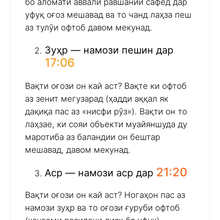
бо аломати аввали равшании сафед дар
уфуқ оғоз мешавад ва то чанд лаҳза пеш
аз тулӯи офтоб давом мекунад.
Зуҳр — намози пешин дар
17:06
Вақти оғози он кай аст? Вақте ки офтоб
аз зенит мегузарад (ҳадди аққал як
дақиқа пас аз «нисфи рӯз»). Вақти он то
лаҳзае, ки сояи объекти муайяншуда ду
маротиба аз баландии он бештар
мешавад, давом мекунад.
21:20
Аср — намози аср дар
Вақти оғози он кай аст? Ногаҳон пас аз
намози зуҳр ва то оғози ғуруби офтоб