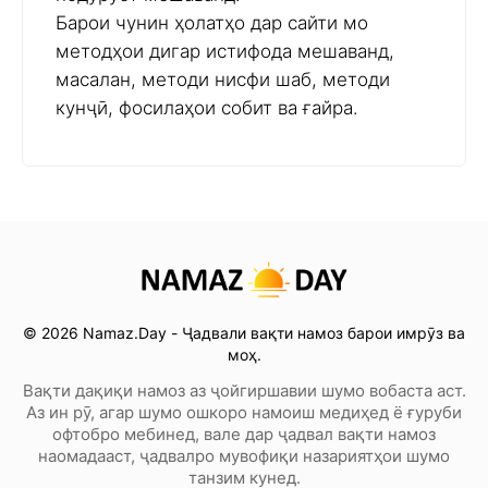
Барои чунин ҳолатҳо дар сайти мо
методҳои дигар истифода мешаванд,
масалан, методи нисфи шаб, методи
кунҷӣ, фосилаҳои собит ва ғайра.
© 2026 Namaz.Day - Ҷадвали вақти намоз барои имрӯз ва
моҳ.
Вақти дақиқи намоз аз ҷойгиршавии шумо вобаста аст.
Аз ин рӯ, агар шумо ошкоро намоиш медиҳед ё ғуруби
офтобро мебинед, вале дар ҷадвал вақти намоз
наомадааст, ҷадвалро мувофиқи назариятҳои шумо
танзим кунед.