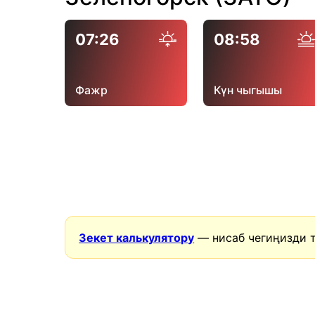
07:26
08:58
Фажр
Күн чыгышы
Зекет калькулятору
— нисаб чегиңизди 