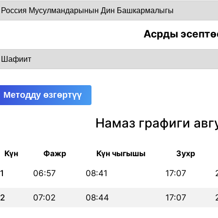
Асрды эсептө
Методду өзгөртүү
Намаз графиги авг
Күн
Фажр
Күн чыгышы
Зухр
1
06:57
08:41
17:07
2
07:02
08:44
17:07