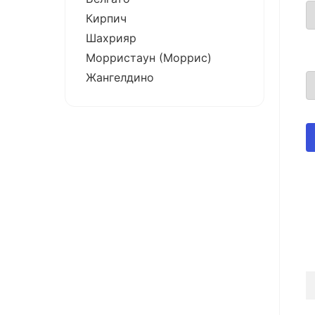
Кирпич
Шахрияр
Морристаун (Моррис)
Жангелдино