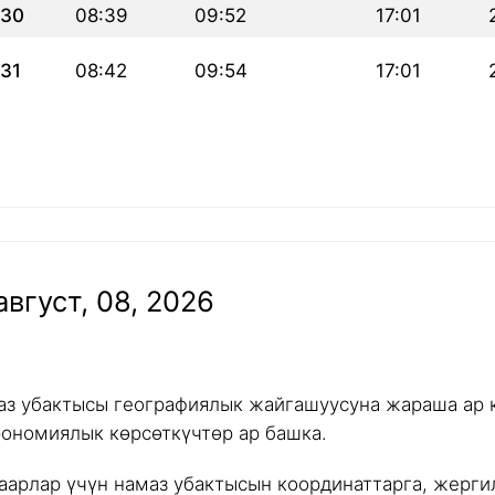
30
08:39
09:52
17:01
31
08:42
09:54
17:01
вгуст, 08, 2026
аз убактысы географиялык жайгашуусуна жараша ар к
рономиялык көрсөткүчтөр ар башка.
аарлар үчүн намаз убактысын координаттарга, жергил