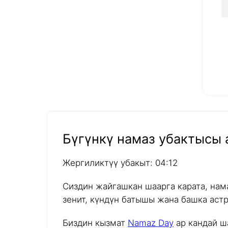
Бүгүнкү намаз убактысы а
Жергиликтүү убакыт: 04:12
Сиздин жайгашкан шаарга карата, нам
зенит, күндүн батышы жана башка аст
Биздин кызмат
Namaz Day
ар кандай ш