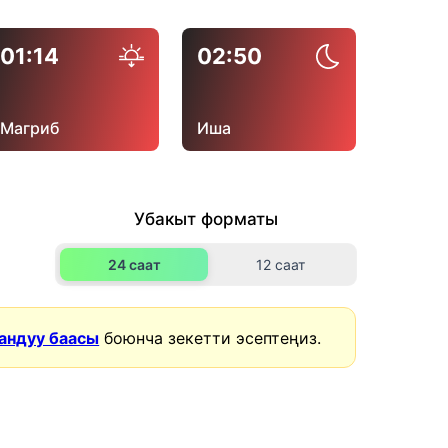
01:14
02:50
Магриб
Иша
Убакыт форматы
24 саат
12 саат
андуу баасы
боюнча зекетти эсептеңиз.