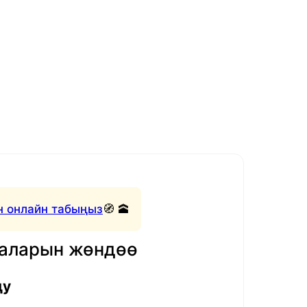
 онлайн табыңыз
🧭 🕋
маларын жөндөө
ду