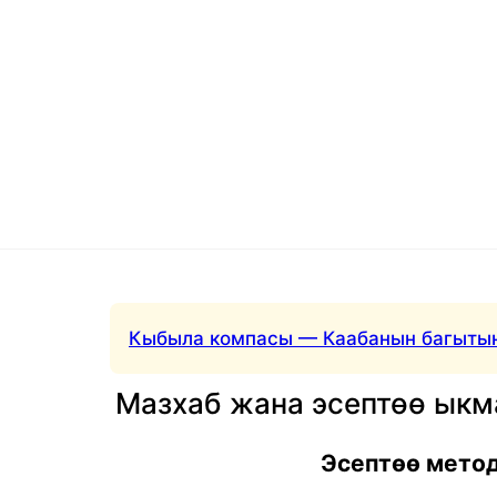
Кыбыла компасы — Каабанын багытын
Мазхаб жана эсептөө ык
Эсептөө мето