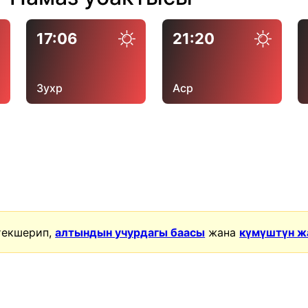
17:06
21:20
Зухр
Аср
текшерип,
алтындын учурдагы баасы
жана
күмүштүн ж