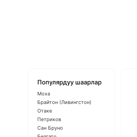
Популярдуу шаарлар
Моха
Брайтон (Ливингстон)
Отаке
Петриков
Сан Бруно
Белгато