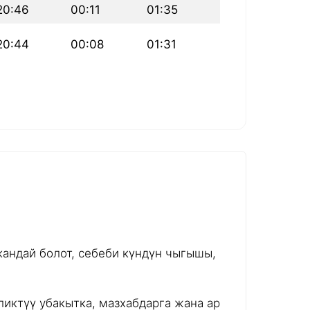
20:46
00:11
01:35
20:44
00:08
01:31
андай болот, себеби күндүн чыгышы,
иктүү убакытка, мазхабдарга жана ар