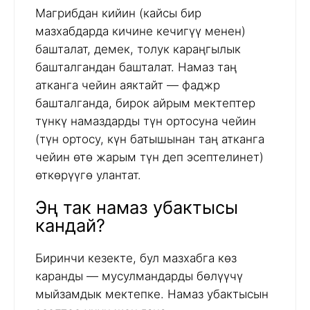
Магрибдан кийин (кайсы бир
мазхабдарда кичине кечигүү менен)
башталат, демек, толук караңгылык
башталгандан башталат. Намаз таң
атканга чейин аяктайт — фаджр
башталганда, бирок айрым мектептер
түнкү намаздарды түн ортосуна чейин
(түн ортосу, күн батышынан таң атканга
чейин өтө жарым түн деп эсептелинет)
өткөрүүгө улантат.
Эң так намаз убактысы
кандай?
Биринчи кезекте, бул мазхабга көз
каранды — мусулмандарды бөлүүчү
мыйзамдык мектепке. Намаз убактысын