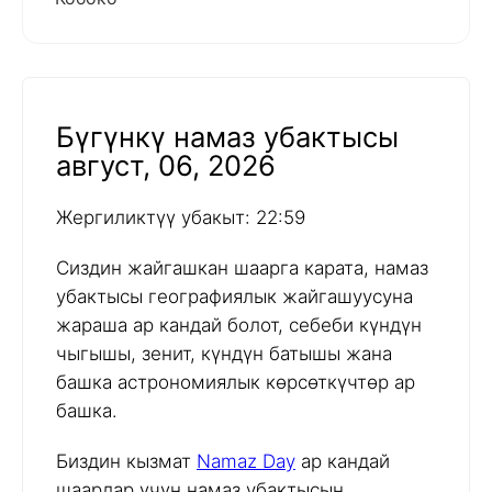
Бүгүнкү намаз убактысы
август, 06, 2026
Жергиликтүү убакыт: 22:59
Сиздин жайгашкан шаарга карата, намаз
убактысы географиялык жайгашуусуна
жараша ар кандай болот, себеби күндүн
чыгышы, зенит, күндүн батышы жана
башка астрономиялык көрсөткүчтөр ар
башка.
Биздин кызмат
Namaz Day
ар кандай
шаарлар үчүн намаз убактысын