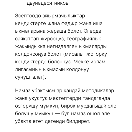
двунадесятников.
Эсептөөдө айырмачылыктар
кеңдиктерге жана фаджр жана иша
ыкмаларына жараша болот. Эгерде
саякаттап жүрсөңүз, географиялык
жакындыкка негизделген ыкмаларды
колдонсоңуз болот (мисалы, жогорку
кеңдиктерде болсоңуз, Мекке ислам
лигасынын ыкмасын колдонуу
сунушталат).
Намаз убактысы ар кандай методикалар
жана укуктук мектептерди тандаганда
өзгөрүшү мүмкүн, бирок мурдагыдай эле
болушу мүмкүн — бул намаз ошол эле
убакта өтөт дегенди билдирет.