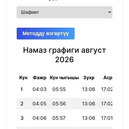
Методду өзгөртүү
Намаз графиги август
2026
Күн
Фажр
Күн чыгышы
Зухр
Аср
Маг
1
04:03
05:55
13:06
17:02
20:
2
04:05
05:56
13:06
17:02
20:
3
04:06
05:57
13:06
17:01
20: