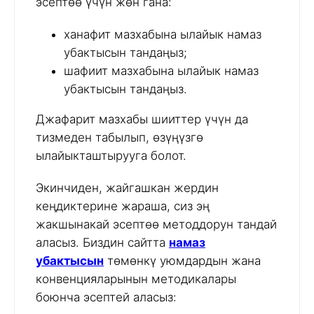
эсептөө үчүн жөн гана:
ханафит мазхабына ылайык намаз
убактысын тандаңыз;
шафиит мазхабына ылайык намаз
убактысын тандаңыз.
Джафарит мазхабы шииттер үчүн да
тизмеден табылып, өзүңүзгө
ылайыкташтырууга болот.
Экинчиден, жайгашкан жердин
кеңдиктерине жараша, сиз эң
жакшынакай эсептөө методдорун тандай
аласыз. Биздин сайтта
намаз
убактысын
төмөнкү уюмдардын жана
конвенцияларынын методикалары
боюнча эсептей аласыз: