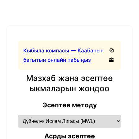
Кыбыла компасы — Каабанын
🧭
багытын онлайн табыңыз
🕋
Мазхаб жана эсептөө
ыкмаларын жөндөө
Эсептөө методу
Асрды эсептөө