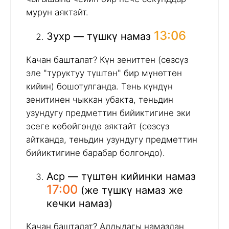
мурун аяктайт.
13:06
Зухр — түшкү намаз
Качан башталат? Күн зениттен (сөзсүз
эле "туруктуу түштөн" бир мүнөттөн
кийин) бошотулганда. Тень күндүн
зенитинен чыккан убакта, теньдин
узундугу предметтин бийиктигине эки
эсеге көбөйгөндө аяктайт (сөзсүз
айтканда, теньдин узундугу предметтин
бийиктигине барабар болгондо).
Аср — түштөн кийинки намаз
17:00
(же түшкү намаз же
кечки намаз)
Качан башталат? Алдыдагы намаздан