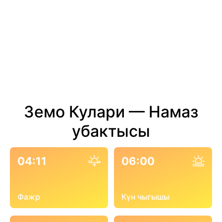
Земо Кулари — Намаз
убактысы
04:11
06:00
Фажр
Күн чыгышы