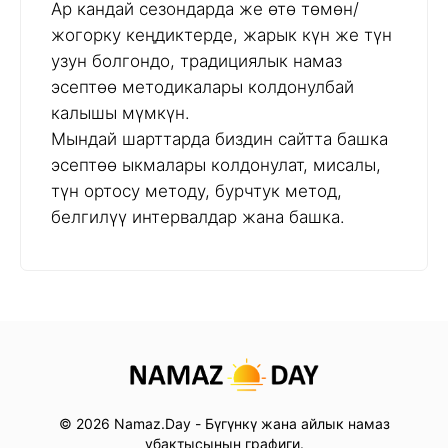
Ар кандай сезондарда же өтө төмөн/
жогорку кеңдиктерде, жарык күн же түн
узун болгондо, традициялык намаз
эсептөө методикалары колдонулбай
калышы мүмкүн.
Мындай шарттарда биздин сайтта башка
эсептөө ыкмалары колдонулат, мисалы,
түн ортосу методу, бурчтук метод,
белгилүү интервалдар жана башка.
© 2026 Namaz.Day - Бүгүнкү жана айлык намаз
убактысынын графиги.