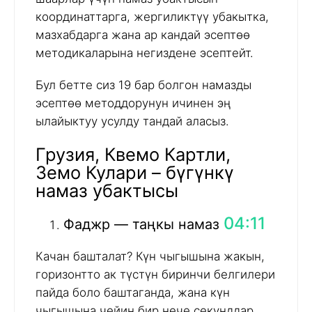
координаттарга, жергиликтүү убакытка,
мазхабдарга жана ар кандай эсептөө
методикаларына негиздене эсептейт.
Бул бетте сиз 19 бар болгон намазды
эсептөө методдорунун ичинен эң
ылайыктуу усулду тандай аласыз.
Грузия, Квемо Картли,
Земо Кулари – бүгүнкү
намаз убактысы
04:11
Фаджр — таңкы намаз
Качан башталат? Күн чыгышына жакын,
горизонтто ак түстүн биринчи белгилери
пайда боло баштаганда, жана күн
чыгышына чейин бир нече секунддар