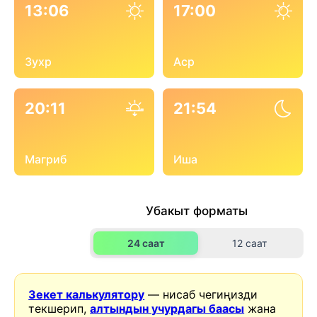
13:06
17:00
Зухр
Аср
20:11
21:54
Магриб
Иша
Убакыт форматы
24 саат
12 саат
Зекет калькулятору
— нисаб чегиңизди
текшерип,
алтындын учурдагы баасы
жана