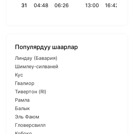
31
04:48
06:26
13:00
16:42
19:
Популярдуу шаарлар
Линдау (Бавария)
Шимлеу-силваней
Кус
Гвалиор
Тивертон (RI)
Рамла
Балык
Эль Фаюм
Гловерсвилл
Кобоко