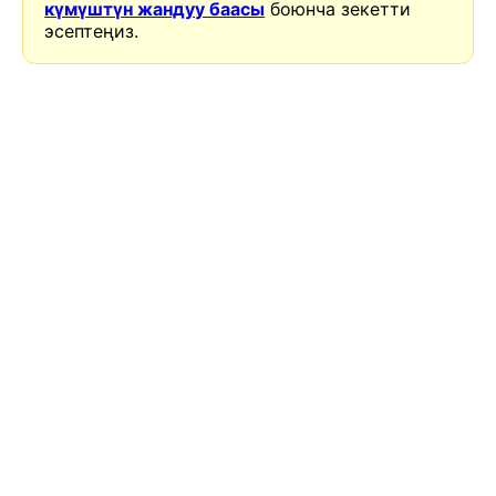
күмүштүн жандуу баасы
боюнча зекетти
эсептеңиз.