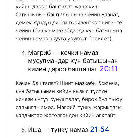
кийин дароо башталат жана күн
батышынын башталышына чейин уланат,
демек күндүн диски горизонтко тийгенге
чейин (башка мазхабдарда күн батышына
чейин намаз окууга уруксат берилет).
Магриб — кечки намаз,
мусулмандар күн батышынан
20:11
кийин дароо башташат
Качан башталат? Шиит мазхабы боюнча,
күн батышынан кийин кызыл түстүн
исчези күтүү сунушталат, бирок бул тыюу
салынган эмес. Магриб түнкү жарыктагы
калдыктар жоголгондон кийин аяктайт.
21:54
Иша — түнкү намаз