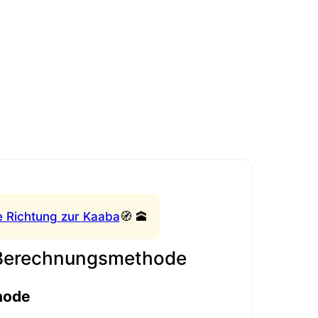
e Richtung zur Kaaba
🧭 🕋
 Berechnungsmethode
hode