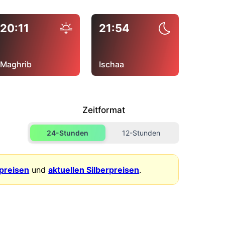
20:11
21:54
Maghrib
Ischaa
Zeitformat
24-Stunden
12-Stunden
dpreisen
und
aktuellen Silberpreisen
.