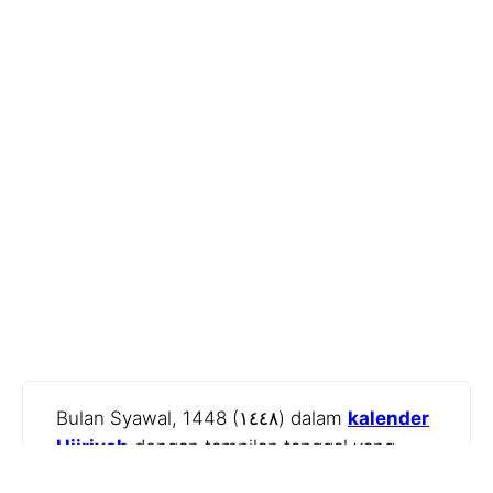
Bulan Syawal, 1448 (١٤٤٨) dalam
kalender
Hijriyah
dengan tampilan tanggal yang
sesuai dalam kalender Gregorian. Layanan