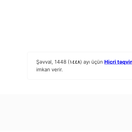
Şəvval, 1448 (١٤٤٨) ayı üçün
Hicri təqvi
imkan verir.