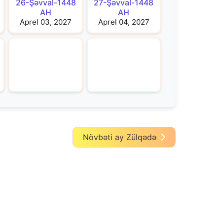
26-Şəvval-1448
27-Şəvval-1448
AH
AH
Aprel 03, 2027
Aprel 04, 2027
Növbəti ay Zülqədə