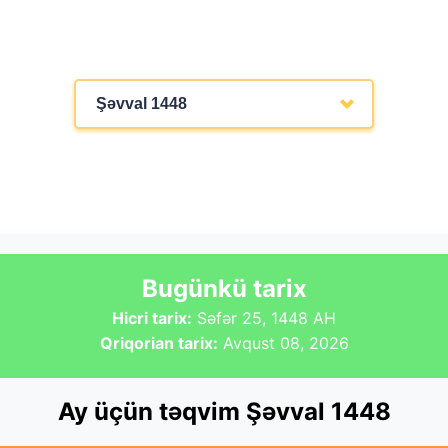
Şəvval 1448
Bugünkü tarix
Hicri tarix:
Səfər 25, 1448 AH
Qriqorian tarix:
Avqust 08, 2026
Ay üçün təqvim Şəvval 1448