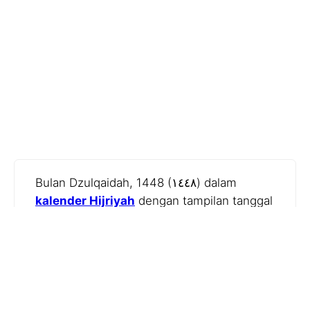
Bulan Dzulqaidah, 1448 (١٤٤٨) dalam
kalender Hijriyah
dengan tampilan tanggal
yang sesuai dalam kalender Gregorian.
Layanan
Namaz Day
memungkinkan
konversi tanggal Hijriyah ke Gregorian dan
sebaliknya.