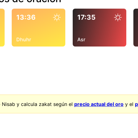
13:36
17:35
Dhuhr
Asr
 Nisab y calcula zakat según el
precio actual del oro
y el
p