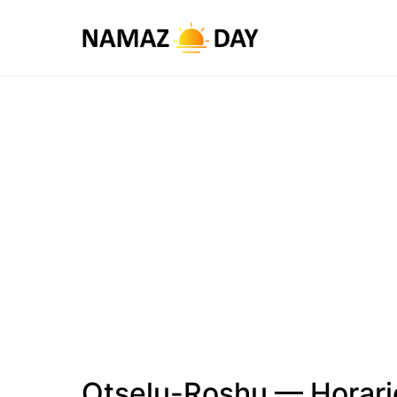
Otselu-Roshu — Horari