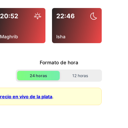
20:52
22:46
Maghrib
Isha
Formato de hora
24 horas
12 horas
recio en vivo de la plata
.