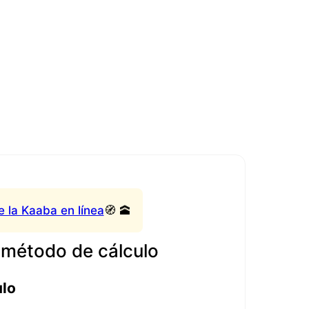
e la Kaaba en línea
🧭 🕋
 método de cálculo
ulo