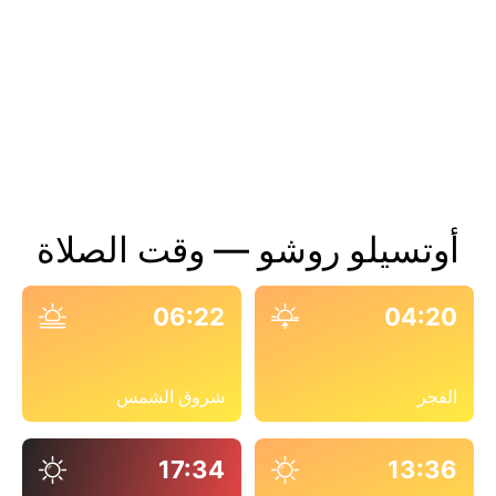
أوتسيلو روشو — وقت الصلاة
06:22
04:20
الفجر
شروق الشمس
17:34
13:36