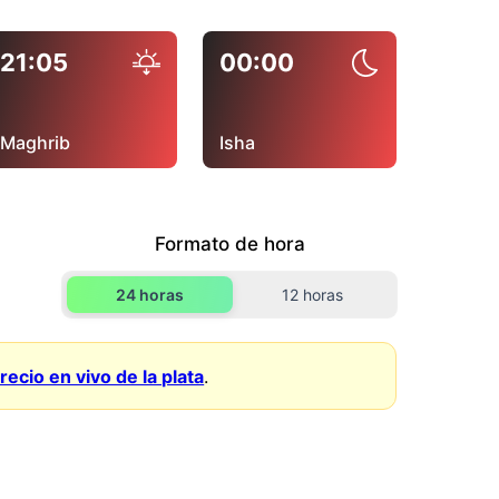
21:05
00:00
Maghrib
Isha
Formato de hora
24 horas
12 horas
recio en vivo de la plata
.