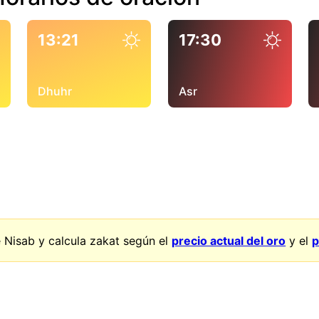
13:21
17:30
Dhuhr
Asr
 Nisab y calcula zakat según el
precio actual del oro
y el
p