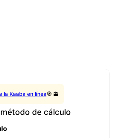
e la Kaaba en línea
🧭 🕋
 método de cálculo
ulo