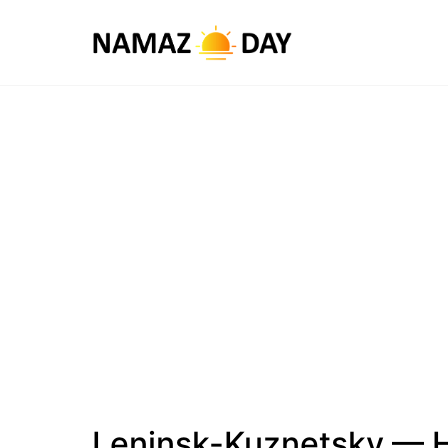
Leninsk-Kuznetsky — H