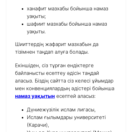
ханафит мазхабы бойынша намаз
уақыты;
шафиит мазхабы бойынша намаз
уақыты.
Шииттердің жафарит мазхабын да
тізімнен таңдап алуға болады.
Екіншіден, сіз тұрған ендіктерге
байланысты есептеу әдісін таңдай
аласыз. Біздің сайтта сіз келесі ұйымдар
мен конвенциялардың әдістері бойынша
намаз уақытын
есептей аласыз:
Дүниежүзілік ислам лигасы,
Ислам ғылымдары университеті
(Карачи),