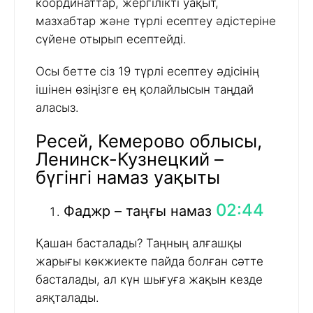
координаттар, жергілікті уақыт,
мазхабтар және түрлі есептеу әдістеріне
сүйене отырып есептейді.
Осы бетте сіз 19 түрлі есептеу әдісінің
ішінен өзіңізге ең қолайлысын таңдай
аласыз.
Ресей, Кемерово облысы,
Ленинск-Кузнецкий –
бүгінгі намаз уақыты
02:44
Фаджр – таңғы намаз
Қашан басталады? Таңның алғашқы
жарығы көкжиекте пайда болған сәтте
басталады, ал күн шығуға жақын кезде
аяқталады.