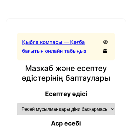
Қыбла компасы — Қағба
🧭
бағытын онлайн табыңыз
🕋
Мазхаб және есептеу
әдістерінің баптаулары
Есептеу әдісі
Аср есебі