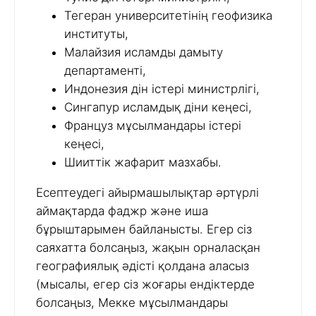
Тегеран университетінің геофизика
институты,
Малайзия исламды дамыту
департаменті,
Индонезия дін істері министрлігі,
Сингапур исламдық діни кеңесі,
Француз мұсылмандары істері
кеңесі,
Шииттік жафарит мазхабы.
Есептеудегі айырмашылықтар әртүрлі
аймақтарда фаджр және иша
бұрыштарымен байланысты. Егер сіз
саяхатта болсаңыз, жақын орналасқан
географиялық әдісті қолдана аласыз
(мысалы, егер сіз жоғары ендіктерде
болсаңыз, Мекке мұсылмандары