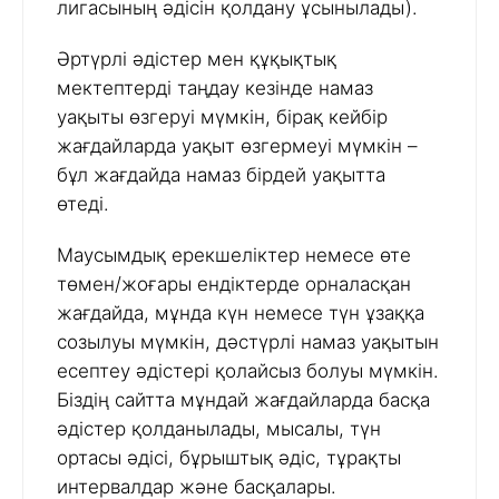
лигасының әдісін қолдану ұсынылады).
Әртүрлі әдістер мен құқықтық
мектептерді таңдау кезінде намаз
уақыты өзгеруі мүмкін, бірақ кейбір
жағдайларда уақыт өзгермеуі мүмкін –
бұл жағдайда намаз бірдей уақытта
өтеді.
Маусымдық ерекшеліктер немесе өте
төмен/жоғары ендіктерде орналасқан
жағдайда, мұнда күн немесе түн ұзаққа
созылуы мүмкін, дәстүрлі намаз уақытын
есептеу әдістері қолайсыз болуы мүмкін.
Біздің сайтта мұндай жағдайларда басқа
әдістер қолданылады, мысалы, түн
ортасы әдісі, бұрыштық әдіс, тұрақты
интервалдар және басқалары.