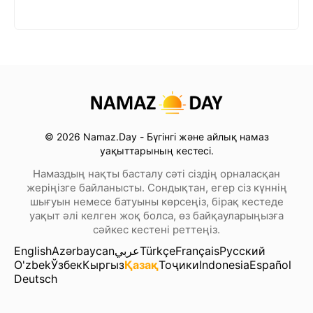
© 2026 Namaz.Day - Бүгінгі және айлық намаз
уақыттарының кестесі.
Намаздың нақты басталу сәті сіздің орналасқан
жеріңізге байланысты. Сондықтан, егер сіз күннің
шығуын немесе батуыны көрсеңіз, бірақ кестеде
уақыт әлі келген жоқ болса, өз байқауларыңызға
сәйкес кестені реттеңіз.
English
Azərbaycan
عربي
Türkçe
Français
Русский
O'zbek
Ўзбек
Кыргыз
Қазақ
Тоҷики
Indonesia
Español
Deutsch