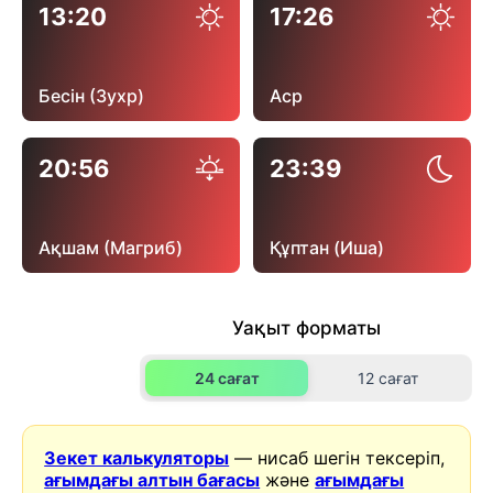
13:20
17:26
Бесін (Зухр)
Аср
20:56
23:39
Ақшам (Магриб)
Құптан (Иша)
Уақыт форматы
24 сағат
12 сағат
Зекет калькуляторы
— нисаб шегін тексеріп,
ағымдағы алтын бағасы
және
ағымдағы