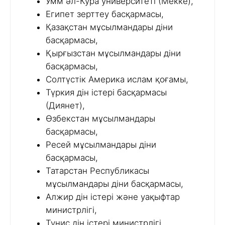
Умм әл-Кура университеті (Мекке),
Египет зерттеу басқармасы,
Қазақстан мұсылмандары діни
басқармасы,
Қырғызстан мұсылмандары діни
басқармасы,
Солтүстік Америка ислам қоғамы,
Түркия дін істері басқармасы
(Диянет),
Өзбекстан мұсылмандары
басқармасы,
Ресей мұсылмандары діни
басқармасы,
Татарстан Республикасы
мұсылмандары діни басқармасы,
Алжир дін істері және уақыфтар
министрлігі,
Тунис дін істері министрлігі,