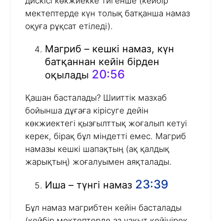
дискісі көкжиекке тигенше (кейбір
мектептерде күн толық батқанша намаз
оқуға рұқсат етіледі).
Магриб – кешкі намаз, күн
батқаннан кейін бірден
20:56
оқылады
Қашан басталады? Шииттік мазхаб
бойынша дұғаға кірісуге дейін
көкжиектегі қызғылттық жоғалып кетуі
керек, бірақ бұл міндетті емес. Магриб
намазы кешкі шапақтың (ақ қалдық
жарықтың) жоғалуымен аяқталады.
23:39
Иша – түнгі намаз
Бұл намаз магрибтен кейін басталады
(кейбір мектептерде аз уақыт кейінірек