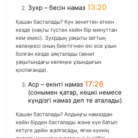
13:20
Зухр – бесін намаз
Қашан басталады? Күн зениттен өткен
кезде (нақты түстен кейін бір минуттан
кем емес). Зухрдың уақыты заттың
көлеңкесі оның биіктігінен екі есе ұзын
болған кезде аяқталады (зенит
уақытындағы көлеңке ұзындығын
қоспағанда).
17:26
Аср – екінті намаз
(сонымен қатар, кешкі немесе
күндізгі намаз деп те аталады)
Қашан басталады? Алдыңғы намаздан
кейін бірден басталады және күн батып
кетуге дейін жалғасады, яғни күннің