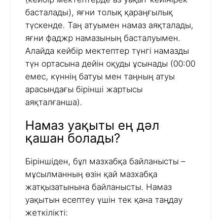
басталады), яғни толық қараңғылық
түскенде. Таң атуымен намаз аяқталады,
яғни фаджр намазының басталуымен.
Алайда кейбір мектептер түнгі намазды
түн ортасына дейін оқуды ұсынады (00:00
емес, күннің батуы мен таңның атуы
арасындағы бірінші жартысы
аяқталғанша).
Намаз уақыты ең дәл
қашан болады?
Біріншіден, бұл мазхабқа байланысты –
мұсылманның өзін қай мазхабқа
жатқызатынына байланысты. Намаз
уақытын есептеу үшін тек қана таңдау
жеткілікті: