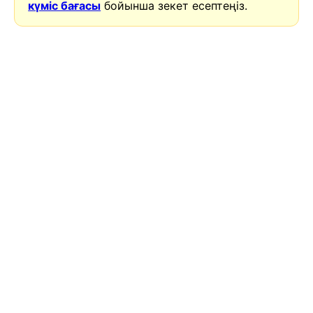
күміс бағасы
бойынша зекет есептеңіз.