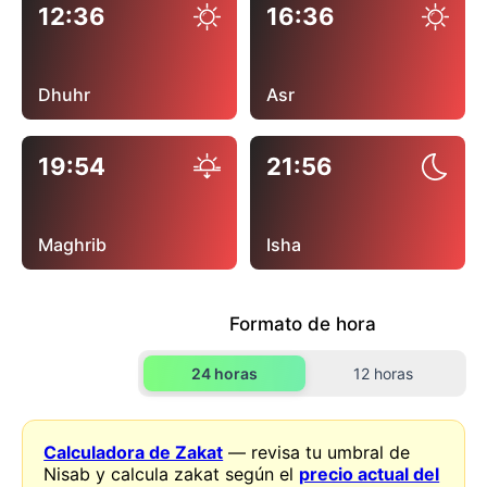
12:36
16:36
Dhuhr
Asr
19:54
21:56
Maghrib
Isha
Formato de hora
24 horas
12 horas
Calculadora de Zakat
— revisa tu umbral de
Nisab y calcula zakat según el
precio actual del