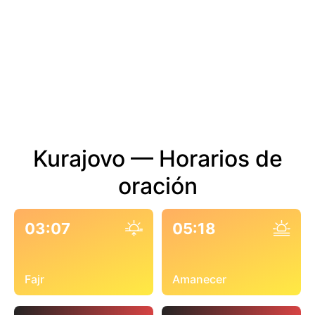
Kurajovo — Horarios de
oración
03:07
05:18
Fajr
Amanecer