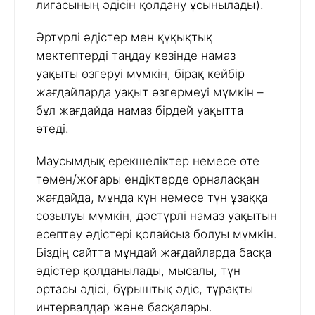
лигасының әдісін қолдану ұсынылады).
Әртүрлі әдістер мен құқықтық
мектептерді таңдау кезінде намаз
уақыты өзгеруі мүмкін, бірақ кейбір
жағдайларда уақыт өзгермеуі мүмкін –
бұл жағдайда намаз бірдей уақытта
өтеді.
Маусымдық ерекшеліктер немесе өте
төмен/жоғары ендіктерде орналасқан
жағдайда, мұнда күн немесе түн ұзаққа
созылуы мүмкін, дәстүрлі намаз уақытын
есептеу әдістері қолайсыз болуы мүмкін.
Біздің сайтта мұндай жағдайларда басқа
әдістер қолданылады, мысалы, түн
ортасы әдісі, бұрыштық әдіс, тұрақты
интервалдар және басқалары.