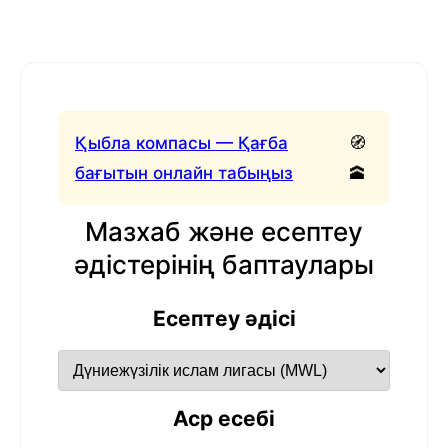
Қыбла компасы — Қағба
🧭
бағытын онлайн табыңыз
🕋
Мазхаб және есептеу
әдістерінің баптаулары
Есептеу әдісі
Аср есебі