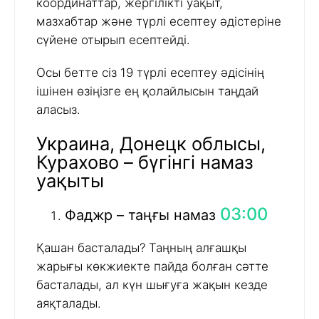
координаттар, жергілікті уақыт,
мазхабтар және түрлі есептеу әдістеріне
сүйене отырып есептейді.
Осы бетте сіз 19 түрлі есептеу әдісінің
ішінен өзіңізге ең қолайлысын таңдай
аласыз.
Украина, Донецк облысы,
Курахово – бүгінгі намаз
уақыты
03:00
Фаджр – таңғы намаз
Қашан басталады? Таңның алғашқы
жарығы көкжиекте пайда болған сәтте
басталады, ал күн шығуға жақын кезде
аяқталады.