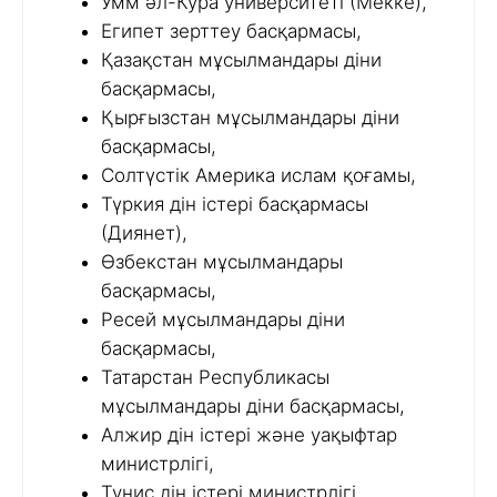
Умм әл-Кура университеті (Мекке),
Египет зерттеу басқармасы,
Қазақстан мұсылмандары діни
басқармасы,
Қырғызстан мұсылмандары діни
басқармасы,
Солтүстік Америка ислам қоғамы,
Түркия дін істері басқармасы
(Диянет),
Өзбекстан мұсылмандары
басқармасы,
Ресей мұсылмандары діни
басқармасы,
Татарстан Республикасы
мұсылмандары діни басқармасы,
Алжир дін істері және уақыфтар
министрлігі,
Тунис дін істері министрлігі,