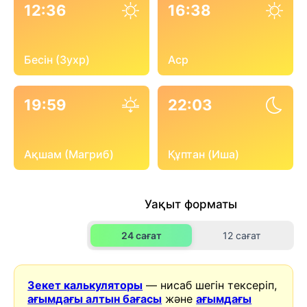
12:36
16:38
Бесін (Зухр)
Аср
19:59
22:03
Ақшам (Магриб)
Құптан (Иша)
Уақыт форматы
24 сағат
12 сағат
Зекет калькуляторы
— нисаб шегін тексеріп,
ағымдағы алтын бағасы
және
ағымдағы