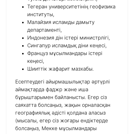
Тегеран университетінің геофизика
институты,
Малайзия исламды дамыту
департаменті,
Индонезия дін істері министрлігі,
Сингапур исламдық діни кеңесі,
Француз мұсылмандары істері
кеңесі,
Шииттік жафарит мазхабы.
Есептеудегі айырмашылықтар әртүрлі
аймақтарда фаджр және иша
бұрыштарымен байланысты. Егер сіз
саяхатта болсаңыз, жақын орналасқан
географиялық әдісті қолдана аласыз
(мысалы, егер сіз жоғары ендіктерде
болсаңыз, Мекке мұсылмандары