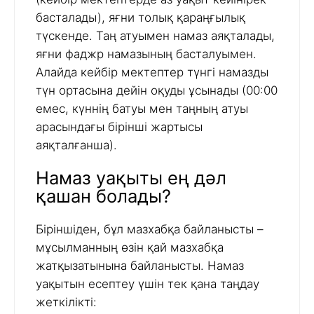
басталады), яғни толық қараңғылық
түскенде. Таң атуымен намаз аяқталады,
яғни фаджр намазының басталуымен.
Алайда кейбір мектептер түнгі намазды
түн ортасына дейін оқуды ұсынады (00:00
емес, күннің батуы мен таңның атуы
арасындағы бірінші жартысы
аяқталғанша).
Намаз уақыты ең дәл
қашан болады?
Біріншіден, бұл мазхабқа байланысты –
мұсылманның өзін қай мазхабқа
жатқызатынына байланысты. Намаз
уақытын есептеу үшін тек қана таңдау
жеткілікті: