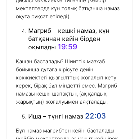
дискісі көкжиекке тигенше (кейбір
мектептерде күн толық батқанша намаз
оқуға рұқсат етіледі).
Магриб – кешкі намаз, күн
батқаннан кейін бірден
19:59
оқылады
Қашан басталады? Шииттік мазхаб
бойынша дұғаға кірісуге дейін
көкжиектегі қызғылттық жоғалып кетуі
керек, бірақ бұл міндетті емес. Магриб
намазы кешкі шапақтың (ақ қалдық
жарықтың) жоғалуымен аяқталады.
22:03
Иша – түнгі намаз
Бұл намаз магрибтен кейін басталады
(кейбір мектептерде аз уақыт кейінірек