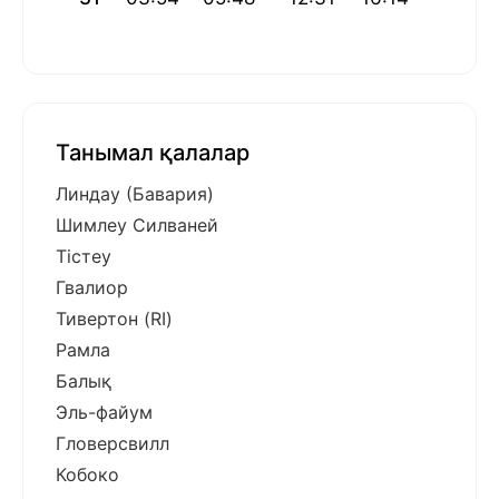
Танымал қалалар
Линдау (Бавария)
Шимлеу Силваней
Тістеу
Гвалиор
Тивертон (RI)
Рамла
Балық
Эль-файум
Гловерсвилл
Кобоко