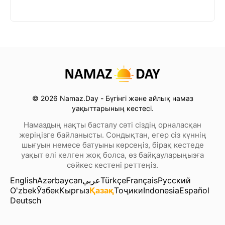
© 2026 Namaz.Day - Бүгінгі және айлық намаз
уақыттарының кестесі.
Намаздың нақты басталу сәті сіздің орналасқан
жеріңізге байланысты. Сондықтан, егер сіз күннің
шығуын немесе батуыны көрсеңіз, бірақ кестеде
уақыт әлі келген жоқ болса, өз байқауларыңызға
сәйкес кестені реттеңіз.
English
Azərbaycan
عربي
Türkçe
Français
Русский
O'zbek
Ўзбек
Кыргыз
Қазақ
Тоҷики
Indonesia
Español
Deutsch