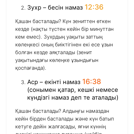
12:36
Зухр – бесін намаз
Қашан басталады? Күн зениттен өткен
кезде (нақты түстен кейін бір минуттан
кем емес). Зухрдың уақыты заттың
көлеңкесі оның биіктігінен екі есе ұзын
болған кезде аяқталады (зенит
уақытындағы көлеңке ұзындығын
қоспағанда).
16:38
Аср – екінті намаз
(сонымен қатар, кешкі немесе
күндізгі намаз деп те аталады)
Қашан басталады? Алдыңғы намаздан
кейін бірден басталады және күн батып
кетуге дейін жалғасады, яғни күннің