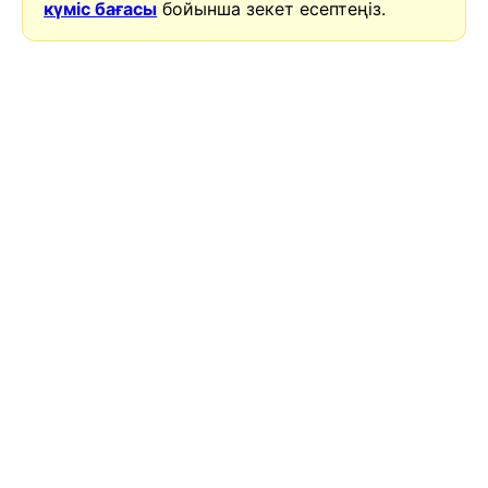
күміс бағасы
бойынша зекет есептеңіз.