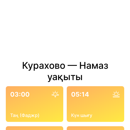
Курахово — Намаз
уақыты
03:00
05:14
Таң (Фаджр)
Күн шығу