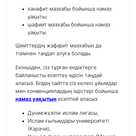
ханафит мазхабы бойынша намаз
уақыты;
шафиит мазхабы бойынша намаз
уақыты.
Шииттердің жафарит мазхабын да
тізімнен таңдап алуға болады.
Екіншіден, сіз тұрған ендіктерге
байланысты есептеу әдісін таңдай
аласыз. Біздің сайтта сіз келесі ұйымдар
мен конвенциялардың әдістері бойынша
намаз уақытын
есептей аласыз:
Дүниежүзілік ислам лигасы,
Ислам ғылымдары университеті
(Карачи),