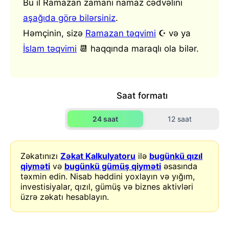
Bu il Ramazan zamanı namaz cədvəlini
aşağıda görə bilərsiniz
.
Həmçinin, sizə
Ramazan təqvimi
☪️ və ya
İslam təqvimi
📆 haqqında maraqlı ola bilər.
Saat formatı
24 saat
12 saat
Zəkatınızı
Zəkat Kalkulyatoru
ilə
bugünkü qızıl
qiyməti
və
bugünkü gümüş qiyməti
əsasında
təxmin edin. Nisab həddini yoxlayın və yığım,
investisiyalar, qızıl, gümüş və biznes aktivləri
üzrə zəkatı hesablayın.