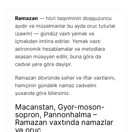
Ramazan
— hicri təqviminin doqquzuncu
ayıdır və müsəlmanlar bu ayda oruc tuturlar
(
sawm
) — gündüz vaxtı yemək və
içməkdən imtina edirlər. Yemək vaxtı
astronomik hesablamalar və metodlara
əsasən müəyyən edilir, buna görə də
cədvəl yerə görə dəyişir.
Ramazan dövründə səhər və iftar vaxtlarını,
həmçinin gündəlik namaz cədvəlini
yuxarıda görə bilərsiniz.
Macarıstan, Gyor-moson-
sopron, Pannonhalma –
Ramazan vaxtında namazlar
və oruc