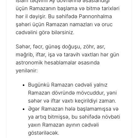
İslam təqvimi Ay dövrlərinə əsaslandığı
üçün Ramazanın başlama və bitmə tarixləri
hər il dəyişir. Bu səhifədə Pannonhalma
şəhəri üçün Ramazan namazları və oruc
cədvəlini görə bilərsiniz.
Səhər, fəcr, günəş doğuşu, zöhr, asr,
məğrib, iftar, işa və taravih vaxtları hər gün
astronomik hesablamalar əsasında
yenilənir:
Bugünkü Ramazan cədvəli yalnız
Ramazan dövründə mövcuddur, yəni
səhər və iftar vaxtı keçirildiyi zaman.
Əgər Ramazan hələ başlamamışsa və
ya artıq bitmişsə, bu səhifədə növbəti
yaxın Ramazan ayının cədvəli
göstəriləcək.