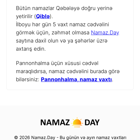
Bütün namazlar Qəbələyə doğru yerinə
yetirilir (
Qiblə
).
İlboyu hər gün 5 vaxt namaz cədvəlini
görmək üçün, zəhmət olmasa
Namaz.Day
saytına daxil olun və ya şəhərlər üzrə
axtarış edin.
Pannonhalma üçün xüsusi cədvəl
maraqlıdırsa, namaz cədvəlini burada görə
bilərsiniz:
Pannonhalma, namaz vaxtı
.
© 2026 Namaz.Day - Bu günün və ayın namaz vaxtları