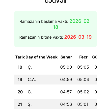
cədvəli
2026-02-
Ramazanın başlama vaxtı:
18
2026-03-19
Ramazanın bitmə vaxtı:
Tarix
Day of the Week
Səhər
Fəcr
Günəşin 
18
Ç.
05:00
05:05
06:48
19
C.A.
04:59
05:04
06:47
20
C.
04:57
05:02
06:45
21
Ş.
04:56
05:01
06:43