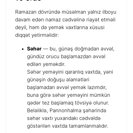
Ramazan dövründə müsəlman yalnız ilboyu
davam edən namaz cədvəlinə riayət etməli
deyil, həm də yemək vaxtlarına xüsusi
diqqət yetirməlidir:
Səhər
— bu, günəş doğmadan əvvəl,
gündüz orucu başlamazdan əvvəl
edilən yeməkdir.
Səhər yeməyini qaranlıq vaxtda, yəni
günəşin doğuşu əlamətləri
başlamadan əvvəl yemək lazımdır,
buna görə səhər yeməyini mümkün
qədər tez başlamaq tövsiyə olunur.
Beləliklə, Pannonhalma şəhərində
səhər vaxtı yuxarıdakı cədvəldə
göstərilən vaxtda tamamlanmalıdır.