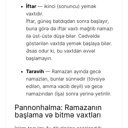
İftar
— ikinci (sonuncu) yemək
vaxtıdır.
İftar, günəş batdıqdan sonra başlayır,
buna görə də iftar vaxtı məğrib namazı
ilə üst-üstə düşə bilər. Cədvəldə
göstərilən vaxtda yemək başlaya bilər.
Əsas odur ki, bu vaxtdan əvvəl
başlamayın.
Taravih
— Ramazan ayında gecə
namazları, bunlar sünnədir (tövsiyə
edilən, amma vacib deyil) və gecə
namazından (İşa) sonra yerinə yetirilir.
Pannonhalma: Ramazanın
başlama və bitmə vaxtları