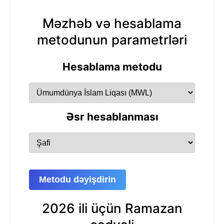
Məzhəb və hesablama
metodunun parametrləri
Hesablama metodu
Əsr hesablanması
Metodu dəyişdirin
2026 ili üçün Ramazan