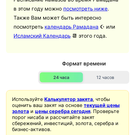
в этом году можно
посмотреть ниже
.
Также Вам может быть интересно
посмотреть
календарь Рамадана
☪️ или
Исламский Календарь
📆 этого года.
Формат времени
24 часа
12 часов
Используйте
Калькулятор закята
, чтобы
оценить ваш закят на основе
текущей цены
золота
и
цены серебра сегодня
. Проверьте
порог нисаба и рассчитайте закят
сбережений, инвестиций, золота, серебра и
бизнес-активов.