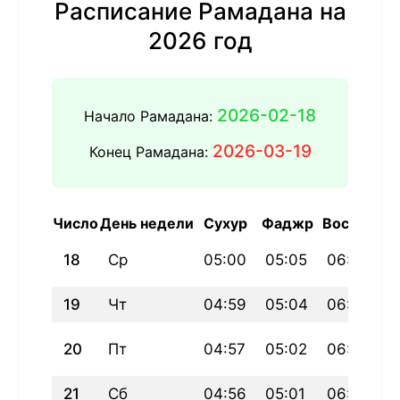
Расписание Рамадана на
2026 год
2026-02-18
Начало Рамадана:
2026-03-19
Конец Рамадана:
Число
День недели
Сухур
Фаджр
Восход
З
18
Ср
05:00
05:05
06:48
1
19
Чт
04:59
05:04
06:47
1
20
Пт
04:57
05:02
06:45
1
21
Сб
04:56
05:01
06:43
1