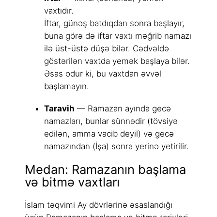
vaxtıdır.
İftar, günəş batdıqdan sonra başlayır,
buna görə də iftar vaxtı məğrib namazı
ilə üst-üstə düşə bilər. Cədvəldə
göstərilən vaxtda yemək başlaya bilər.
Əsas odur ki, bu vaxtdan əvvəl
başlamayın.
Taravih
— Ramazan ayında gecə
namazları, bunlar sünnədir (tövsiyə
edilən, amma vacib deyil) və gecə
namazından (İşa) sonra yerinə yetirilir.
Medan: Ramazanın başlama
və bitmə vaxtları
İslam təqvimi Ay dövrlərinə əsaslandığı