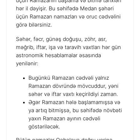
üçün Ramazanın başlama və bitmə tarixləri
hər il dəyişir. Bu səhifədə Medan şəhəri
üçün Ramazan namazları və oruc cədvəlini
görə bilərsiniz.
Səhər, fəcr, günəş doğuşu, zöhr, asr,
məğrib, iftar, işa və taravih vaxtları hər gün
astronomik hesablamalar əsasında
yenilənir:
Bugünkü Ramazan cədvəli yalnız
Ramazan dövründə mövcuddur, yəni
səhər və iftar vaxtı keçirildiyi zaman.
Əgər Ramazan hələ başlamamışsa və
ya artıq bitmişsə, bu səhifədə növbəti
yaxın Ramazan ayının cədvəli
göstəriləcək.
Bütün namazlar Qəbələyə doğru yerinə