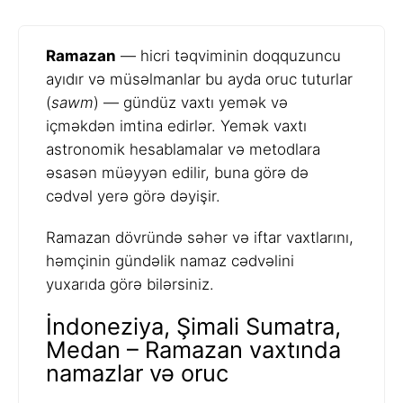
Ramazan
— hicri təqviminin doqquzuncu
ayıdır və müsəlmanlar bu ayda oruc tuturlar
(
sawm
) — gündüz vaxtı yemək və
içməkdən imtina edirlər. Yemək vaxtı
astronomik hesablamalar və metodlara
əsasən müəyyən edilir, buna görə də
cədvəl yerə görə dəyişir.
Ramazan dövründə səhər və iftar vaxtlarını,
həmçinin gündəlik namaz cədvəlini
yuxarıda görə bilərsiniz.
İndoneziya, Şimali Sumatra,
Medan – Ramazan vaxtında
namazlar və oruc