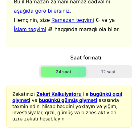
Bu il Ramazan zamanı namaz cədvəlini
aşağıda görə bilərsiniz
.
Həmçinin, sizə
Ramazan təqvimi
☪️ və ya
İslam təqvimi
📆 haqqında maraqlı ola bilər.
Saat formatı
24 saat
12 saat
Zəkatınızı
Zəkat Kalkulyatoru
ilə
bugünkü qızıl
qiyməti
və
bugünkü gümüş qiyməti
əsasında
təxmin edin. Nisab həddini yoxlayın və yığım,
investisiyalar, qızıl, gümüş və biznes aktivləri
üzrə zəkatı hesablayın.