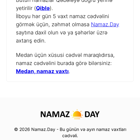
yetirilir (
Qiblə
).
İlboyu hər gün 5 vaxt namaz cədvəlini
görmək üçün, zəhmət olmasa
Namaz.Day
saytına daxil olun və ya şəhərlər üzrə
axtarış edin.
Medan üçün xüsusi cədvəl maraqlıdırsa,
namaz cədvəlini burada görə bilərsiniz:
Medan, namaz vaxtı
.
© 2026 Namaz.Day - Bu günün və ayın namaz vaxtları
cədvəli.