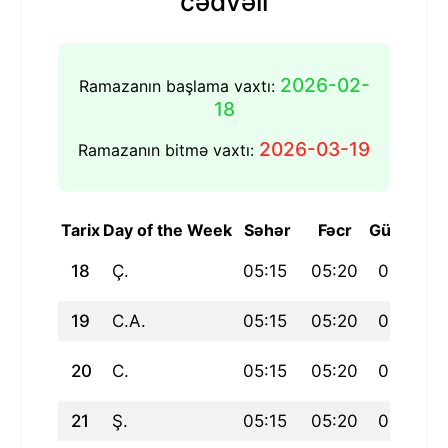
cədvəli
2026-02-
Ramazanın başlama vaxtı:
18
2026-03-19
Ramazanın bitmə vaxtı:
Tarix
Day of the Week
Səhər
Fəcr
Günəşin 
18
Ç.
05:15
05:20
06:38
19
C.A.
05:15
05:20
06:38
20
C.
05:15
05:20
06:38
21
Ş.
05:15
05:20
06:38