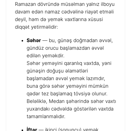
Ramazan dövründə müsəlman yalnız ilboyu
davam edən namaz cədvəlinə riayət etməli
deyil, həm də yemək vaxtlarına xüsusi
diqqət yetirməlidir:
Səhər
— bu, günəş doğmadan əvvəl,
gündüz orucu başlamazdan əvvəl
edilən yeməkdir.
Səhər yeməyini qaranlıq vaxtda, yəni
günəşin doğuşu əlamətləri
başlamadan əvvəl yemək lazımdır,
buna görə səhər yeməyini mümkün
qədər tez başlamaq tövsiyə olunur.
Beləliklə, Medan şəhərində səhər vaxtı
yuxarıdakı cədvəldə göstərilən vaxtda
tamamlanmalıdır.
İftar
— ikinci (sonuncu) yemək