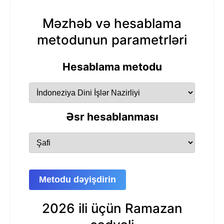
Məzhəb və hesablama
metodunun parametrləri
Hesablama metodu
Əsr hesablanması
Metodu dəyişdirin
2026 ili üçün Ramazan