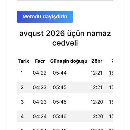
Metodu dəyişdirin
avqust 2026 üçün namaz
cədvəli
Tarix
Fəcr
Günəşin doğuşu
Zöhr
Əsr
M
1
04:22
05:44
12:21
15:44
2
04:23
05:45
12:21
15:44
3
04:23
05:45
12:20
15:44
4
04:24
05:46
12:20
15:44