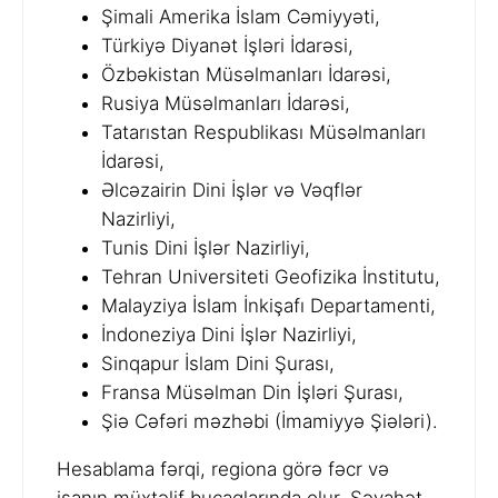
Şimali Amerika İslam Cəmiyyəti,
Türkiyə Diyanət İşləri İdarəsi,
Özbəkistan Müsəlmanları İdarəsi,
Rusiya Müsəlmanları İdarəsi,
Tatarıstan Respublikası Müsəlmanları
İdarəsi,
Əlcəzairin Dini İşlər və Vəqflər
Nazirliyi,
Tunis Dini İşlər Nazirliyi,
Tehran Universiteti Geofizika İnstitutu,
Malayziya İslam İnkişafı Departamenti,
İndoneziya Dini İşlər Nazirliyi,
Sinqapur İslam Dini Şurası,
Fransa Müsəlman Din İşləri Şurası,
Şiə Cəfəri məzhəbi (İmamiyyə Şiələri).
Hesablama fərqi, regiona görə fəcr və