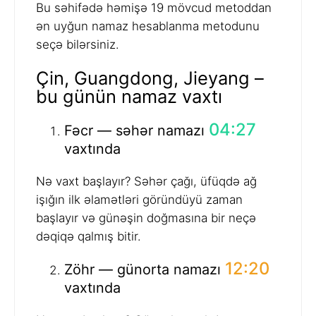
Bu səhifədə həmişə 19 mövcud metoddan
ən uyğun namaz hesablanma metodunu
seçə bilərsiniz.
Çin, Guangdong, Jieyang –
bu günün namaz vaxtı
04:27
Fəcr — səhər namazı
vaxtında
Nə vaxt başlayır? Səhər çağı, üfüqdə ağ
işığın ilk əlamətləri göründüyü zaman
başlayır və günəşin doğmasına bir neçə
dəqiqə qalmış bitir.
12:20
Zöhr — günorta namazı
vaxtında