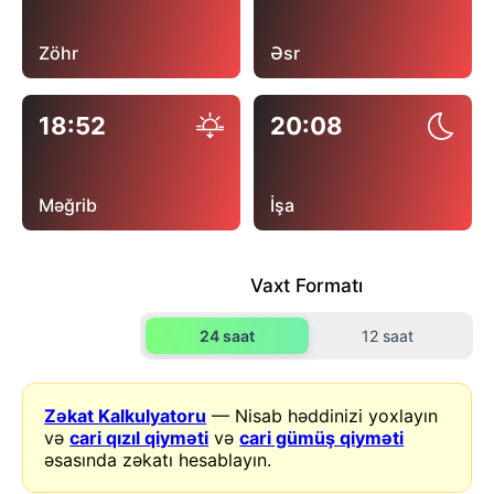
Zöhr
Əsr
18:52
20:08
Məğrib
İşa
Vaxt Formatı
24 saat
12 saat
Zəkat Kalkulyatoru
— Nisab həddinizi yoxlayın
və
cari qızıl qiyməti
və
cari gümüş qiyməti
əsasında zəkatı hesablayın.