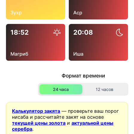
Зухр
Аср
18:52
20:08
Магриб
Иша
Формат времени
24 часа
12 часов
Калькулятор закята
— проверьте ваш порог
нисаба и рассчитайте закят на основе
текущей цены золота
и
актуальной цены
серебра
.