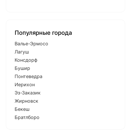
Популярные города
Валье-Эрмосо
Лагуш
Консдорф
Бушир
Понтеведра
Иерихон
Эз-Заказик
Жирновск
Бекеш
Братлборо