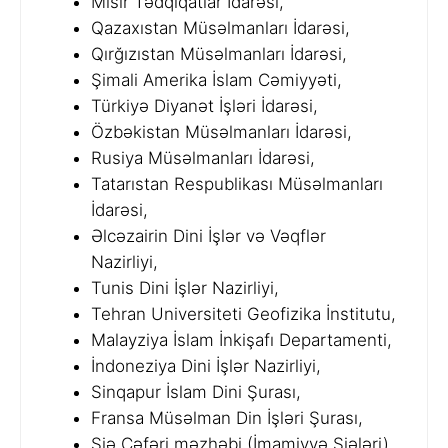
Misir Tədqiqatlar İdarəsi,
Qazaxıstan Müsəlmanları İdarəsi,
Qırğızıstan Müsəlmanları İdarəsi,
Şimali Amerika İslam Cəmiyyəti,
Türkiyə Diyanət İşləri İdarəsi,
Özbəkistan Müsəlmanları İdarəsi,
Rusiya Müsəlmanları İdarəsi,
Tatarıstan Respublikası Müsəlmanları
İdarəsi,
Əlcəzairin Dini İşlər və Vəqflər
Nazirliyi,
Tunis Dini İşlər Nazirliyi,
Tehran Universiteti Geofizika İnstitutu,
Malayziya İslam İnkişafı Departamenti,
İndoneziya Dini İşlər Nazirliyi,
Sinqapur İslam Dini Şurası,
Fransa Müsəlman Din İşləri Şurası,
Şiə Cəfəri məzhəbi (İmamiyyə Şiələri).