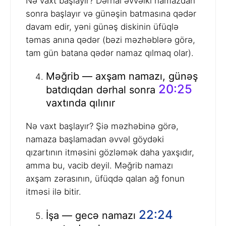
Nə vaxt başlayır? Dərhal əvvəlki namazdan
sonra başlayır və günəşin batmasına qədər
davam edir, yəni günəş diskinin üfüqlə
təmas anına qədər (bəzi məzhəblərə görə,
tam gün batana qədər namaz qılmaq olar).
Məğrib — axşam namazı, günəş
20:25
batdıqdan dərhal sonra
vaxtında qılınır
Nə vaxt başlayır? Şiə məzhəbinə görə,
namaza başlamadan əvvəl göydəki
qızartının itməsini gözləmək daha yaxşıdır,
amma bu, vacib deyil. Məğrib namazı
axşam zərasının, üfüqdə qalan ağ fonun
itməsi ilə bitir.
22:24
İşa — gecə namazı