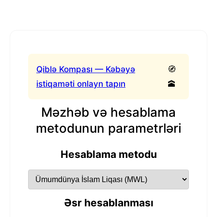
Qiblə Kompası — Kəbəyə
🧭
istiqaməti onlayn tapın
🕋
Məzhəb və hesablama
metodunun parametrləri
Hesablama metodu
Əsr hesablanması