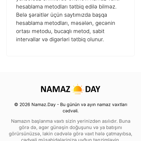
hesablama metodları tətbiq edilə bilməz.
Belə şəraitlər üçün saytımızda başqa
hesablama metodları, məsələn, gecənin
ortası metodu, bucaqlı metod, sabit
intervallar və digərləri tətbiq olunur.
© 2026 Namaz.Day - Bu günün və ayın namaz vaxtları
cədvəli.
Namazın başlanma vaxtı sizin yerinizdən asılıdır. Buna
görə də, əgər günəşin doğuşunu və ya batışını
görürsünüzsə, lakin cədvələ görə vaxt hələ çatmayıbsa,
cədvəli müşahidələrinizə uyğun tənzimləyin.