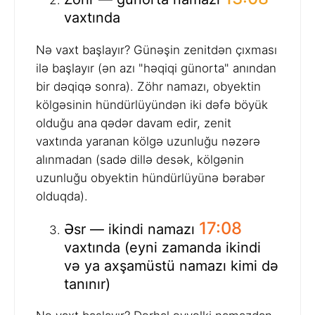
vaxtında
Nə vaxt başlayır? Günəşin zenitdən çıxması
ilə başlayır (ən azı "həqiqi günorta" anından
bir dəqiqə sonra). Zöhr namazı, obyektin
kölgəsinin hündürlüyündən iki dəfə böyük
olduğu ana qədər davam edir, zenit
vaxtında yaranan kölgə uzunluğu nəzərə
alınmadan (sadə dillə desək, kölgənin
uzunluğu obyektin hündürlüyünə bərabər
olduqda).
17:08
Əsr — ikindi namazı
vaxtında (eyni zamanda ikindi
və ya axşamüstü namazı kimi də
tanınır)