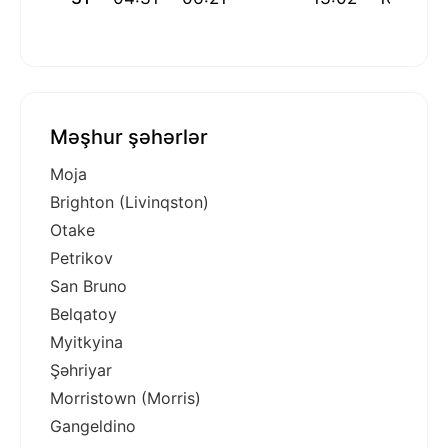
Məşhur şəhərlər
Moja
Brighton (Livinqston)
Otake
Petrikov
San Bruno
Belqatoy
Myitkyina
Şəhriyar
Morristown (Morris)
Gangeldino