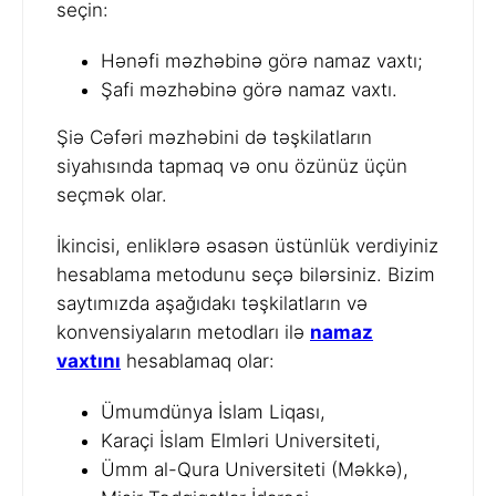
seçin:
Hənəfi məzhəbinə görə namaz vaxtı;
Şafi məzhəbinə görə namaz vaxtı.
Şiə Cəfəri məzhəbini də təşkilatların
siyahısında tapmaq və onu özünüz üçün
seçmək olar.
İkincisi, enliklərə əsasən üstünlük verdiyiniz
hesablama metodunu seçə bilərsiniz. Bizim
saytımızda aşağıdakı təşkilatların və
konvensiyaların metodları ilə
namaz
vaxtını
hesablamaq olar:
Ümumdünya İslam Liqası,
Karaçi İslam Elmləri Universiteti,
Ümm al-Qura Universiteti (Məkkə),