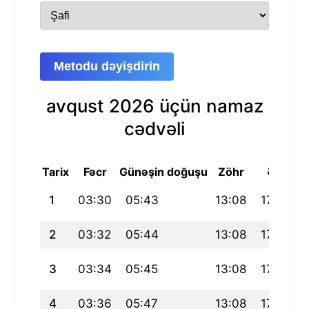
Metodu dəyişdirin
avqust 2026 üçün namaz
cədvəli
Tarix
Fəcr
Günəşin doğuşu
Zöhr
Əsr
1
03:30
05:43
13:08
17:12
2
03:32
05:44
13:08
17:11
3
03:34
05:45
13:08
17:10
4
03:36
05:47
13:08
17:10