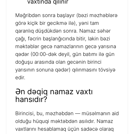
vaxtında qılınır
Məğribdən sonra başlayır (bəzi məzhəblərə
görə kiçik bir gecikmə ilə), yəni tam
qaranlıq düşdükdən sonra. Namaz səhər
çağı, fəcrin başlanğıcında bitir, lakin bəzi
məktəblər gecə namazlarının gecə yarısına
qədər (00:00-dək deyil, gün batımı ilə gün
doğuşu arasında olan gecənin birinci
yarısının sonuna qədər) qılınmasını tövsiyə
edir.
Ən dəqiq namaz vaxtı
hansıdır?
Birincisi, bu, məzhəbdən — müsəlmanın aid
olduğu hüquqi məktəbdən asılıdır. Namaz
vaxtlarını hesablamaq üçün sadəcə olaraq