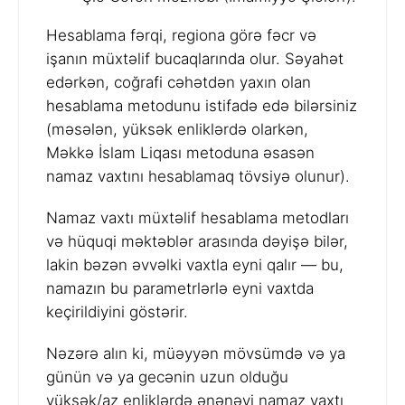
Hesablama fərqi, regiona görə fəcr və
işanın müxtəlif bucaqlarında olur. Səyahət
edərkən, coğrafi cəhətdən yaxın olan
hesablama metodunu istifadə edə bilərsiniz
(məsələn, yüksək enliklərdə olarkən,
Məkkə İslam Liqası metoduna əsasən
namaz vaxtını hesablamaq tövsiyə olunur).
Namaz vaxtı müxtəlif hesablama metodları
və hüquqi məktəblər arasında dəyişə bilər,
lakin bəzən əvvəlki vaxtla eyni qalır — bu,
namazın bu parametrlərlə eyni vaxtda
keçirildiyini göstərir.
Nəzərə alın ki, müəyyən mövsümdə və ya
günün və ya gecənin uzun olduğu
yüksək/az enliklərdə ənənəvi namaz vaxtı