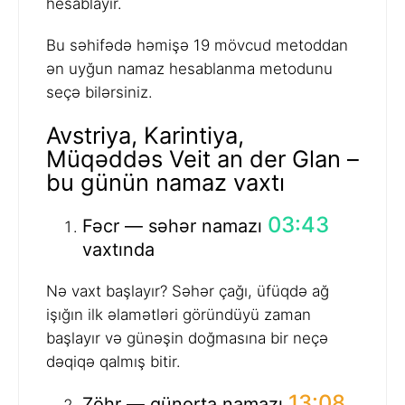
hesablayır.
Bu səhifədə həmişə 19 mövcud metoddan
ən uyğun namaz hesablanma metodunu
seçə bilərsiniz.
Avstriya, Karintiya,
Müqəddəs Veit an der Glan –
bu günün namaz vaxtı
03:43
Fəcr — səhər namazı
vaxtında
Nə vaxt başlayır? Səhər çağı, üfüqdə ağ
işığın ilk əlamətləri göründüyü zaman
başlayır və günəşin doğmasına bir neçə
dəqiqə qalmış bitir.
13:08
Zöhr — günorta namazı