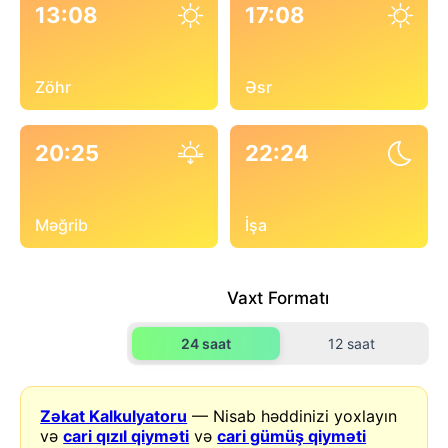
13:08
17:08
Zöhr
Əsr
20:25
22:24
Məğrib
İşa
Vaxt Formatı
24 saat
12 saat
Zəkat Kalkulyatoru
— Nisab həddinizi yoxlayın
və
cari qızıl qiyməti
və
cari gümüş qiyməti