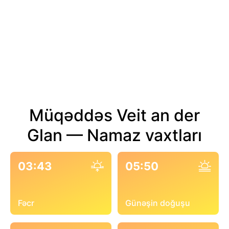
Müqəddəs Veit an der
Glan — Namaz vaxtları
03:43
05:50
Fəcr
Günəşin doğuşu