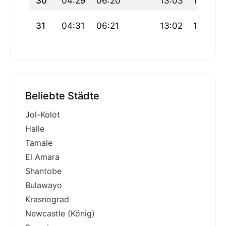
30
04:29
06:20
13:03
16:47
31
04:31
06:21
13:02
16:46
Beliebte Städte
Jol-Kolot
Halle
Tamale
El Amara
Shantobe
Bulawayo
Krasnograd
Newcastle (König)