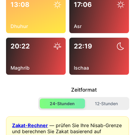
13:08
17:06
Dhuhur
Asr
20:22
22:19
Maghrib
Ischaa
Zeitformat
24-Stunden
12-Stunden
Zakat-Rechner
— prüfen Sie Ihre Nisab-Grenze
und berechnen Sie Zakat basierend auf