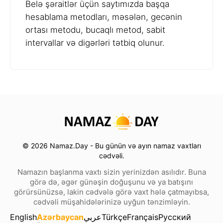
Belə şəraitlər üçün saytımızda başqa
hesablama metodları, məsələn, gecənin
ortası metodu, bucaqlı metod, sabit
intervallar və digərləri tətbiq olunur.
© 2026 Namaz.Day - Bu günün və ayın namaz vaxtları
cədvəli.
Namazın başlanma vaxtı sizin yerinizdən asılıdır. Buna
görə də, əgər günəşin doğuşunu və ya batışını
görürsünüzsə, lakin cədvələ görə vaxt hələ çatmayıbsa,
cədvəli müşahidələrinizə uyğun tənzimləyin.
English
Azərbaycan
عربي
Türkçe
Français
Русский