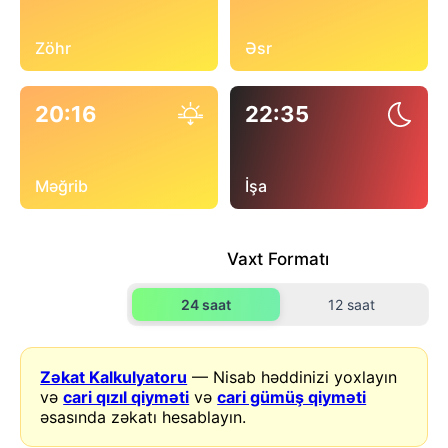
Zöhr
Əsr
20:16
22:35
Məğrib
İşa
Vaxt Formatı
24 saat
12 saat
Zəkat Kalkulyatoru
— Nisab həddinizi yoxlayın
və
cari qızıl qiyməti
və
cari gümüş qiyməti
əsasında zəkatı hesablayın.