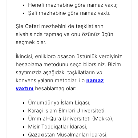
Hənəfi məzhəbinə görə namaz vaxtı;
Şafi məzhəbinə görə namaz vaxtı.
Şiə Cəfəri məzhəbini də təşkilatların
siyahısında tapmaq və onu özünüz üçün
seçmək olar.
İkincisi, enliklərə əsasən üstünlük verdiyiniz
hesablama metodunu seçə bilərsiniz. Bizim
saytımızda aşağıdakı təşkilatların və
konvensiyaların metodları ilə
namaz
vaxtını
hesablamaq olar:
Ümumdünya İslam Liqası,
Karaçi İslam Elmləri Universiteti,
Ümm al-Qura Universiteti (Məkkə),
Misir Tədqiqatlar İdarəsi,
Qazaxıstan Müsəlmanları İdarəsi,