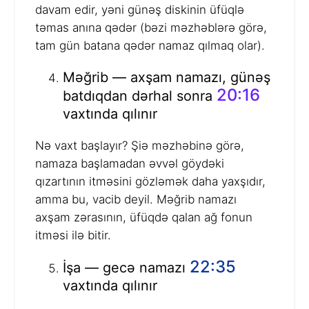
davam edir, yəni günəş diskinin üfüqlə
təmas anına qədər (bəzi məzhəblərə görə,
tam gün batana qədər namaz qılmaq olar).
Məğrib — axşam namazı, günəş
20:16
batdıqdan dərhal sonra
vaxtında qılınır
Nə vaxt başlayır? Şiə məzhəbinə görə,
namaza başlamadan əvvəl göydəki
qızartının itməsini gözləmək daha yaxşıdır,
amma bu, vacib deyil. Məğrib namazı
axşam zərasının, üfüqdə qalan ağ fonun
itməsi ilə bitir.
22:35
İşa — gecə namazı
vaxtında qılınır