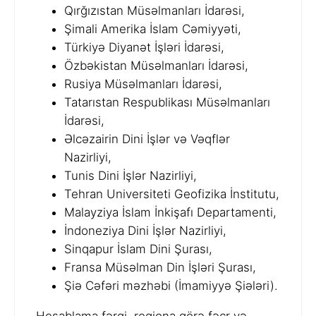
Qırğızıstan Müsəlmanları İdarəsi,
Şimali Amerika İslam Cəmiyyəti,
Türkiyə Diyanət İşləri İdarəsi,
Özbəkistan Müsəlmanları İdarəsi,
Rusiya Müsəlmanları İdarəsi,
Tatarıstan Respublikası Müsəlmanları
İdarəsi,
Əlcəzairin Dini İşlər və Vəqflər
Nazirliyi,
Tunis Dini İşlər Nazirliyi,
Tehran Universiteti Geofizika İnstitutu,
Malayziya İslam İnkişafı Departamenti,
İndoneziya Dini İşlər Nazirliyi,
Sinqapur İslam Dini Şurası,
Fransa Müsəlman Din İşləri Şurası,
Şiə Cəfəri məzhəbi (İmamiyyə Şiələri).