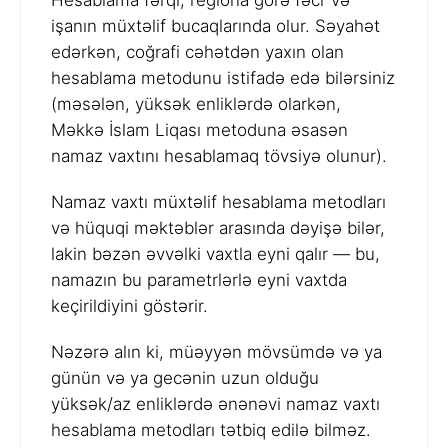
Hesablama fərqi, regiona görə fəcr və
işanın müxtəlif bucaqlarında olur. Səyahət
edərkən, coğrafi cəhətdən yaxın olan
hesablama metodunu istifadə edə bilərsiniz
(məsələn, yüksək enliklərdə olarkən,
Məkkə İslam Liqası metoduna əsasən
namaz vaxtını hesablamaq tövsiyə olunur).
Namaz vaxtı müxtəlif hesablama metodları
və hüquqi məktəblər arasında dəyişə bilər,
lakin bəzən əvvəlki vaxtla eyni qalır — bu,
namazın bu parametrlərlə eyni vaxtda
keçirildiyini göstərir.
Nəzərə alın ki, müəyyən mövsümdə və ya
günün və ya gecənin uzun olduğu
yüksək/az enliklərdə ənənəvi namaz vaxtı
hesablama metodları tətbiq edilə bilməz.