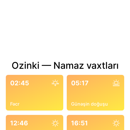
Ozinki — Namaz vaxtları
02:45
05:17
Fəcr
Günəşin doğuşu
12:46
16:51