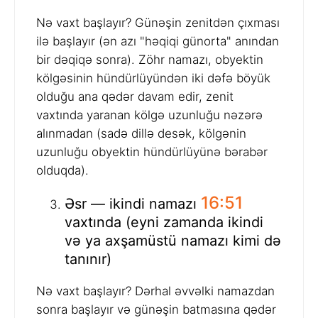
Nə vaxt başlayır? Günəşin zenitdən çıxması
ilə başlayır (ən azı "həqiqi günorta" anından
bir dəqiqə sonra). Zöhr namazı, obyektin
kölgəsinin hündürlüyündən iki dəfə böyük
olduğu ana qədər davam edir, zenit
vaxtında yaranan kölgə uzunluğu nəzərə
alınmadan (sadə dillə desək, kölgənin
uzunluğu obyektin hündürlüyünə bərabər
olduqda).
16:51
Əsr — ikindi namazı
vaxtında (eyni zamanda ikindi
və ya axşamüstü namazı kimi də
tanınır)
Nə vaxt başlayır? Dərhal əvvəlki namazdan
sonra başlayır və günəşin batmasına qədər