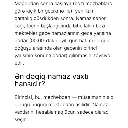
Məğribdən sonra başlayır (bəzi məzhəblərə
görə kiçik bir gecikmə ilə), yəni tam
qaranlıq düşdükdən sonra. Namaz səhər
çağı, fəcrin başlanğıcında bitir, lakin bəzi
məktəblər gecə namazlarının gecə yarısına
qədər (00:00-dək deyil, gün batımı ilə gün
doğuşu arasında olan gecənin birinci
yarısının sonuna qədər) qılınmasını tövsiyə
edir.
Ən dəqiq namaz vaxtı
hansıdır?
Birincisi, bu, məzhəbdən — müsəlmanın aid
olduğu hüquqi məktəbdən asılıdır. Namaz
vaxtlarını hesablamaq üçün sadəcə olaraq
seçin: