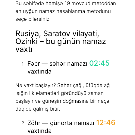
Bu səhifədə həmişə 19 mövcud metoddan
ən uyğun namaz hesablanma metodunu
seçə bilərsiniz.
Rusiya, Saratov vilayəti,
Ozinki – bu günün namaz
vaxtı
02:45
Fəcr — səhər namazı
vaxtında
Nə vaxt başlayır? Səhər çağı, üfüqdə ağ
işığın ilk əlamətləri göründüyü zaman
başlayır və günəşin doğmasına bir neçə
dəqiqə qalmış bitir.
12:46
Zöhr — günorta namazı
vaxtında