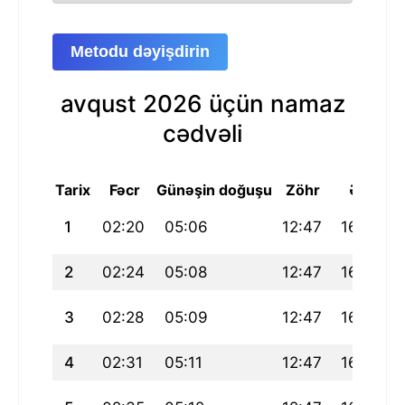
Metodu dəyişdirin
avqust 2026 üçün namaz
cədvəli
Tarix
Fəcr
Günəşin doğuşu
Zöhr
Əsr
1
02:20
05:06
12:47
16:56
2
02:24
05:08
12:47
16:55
3
02:28
05:09
12:47
16:55
4
02:31
05:11
12:47
16:54