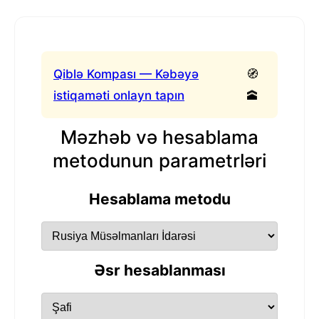
Qiblə Kompası — Kəbəyə
🧭
istiqaməti onlayn tapın
🕋
Məzhəb və hesablama
metodunun parametrləri
Hesablama metodu
Əsr hesablanması