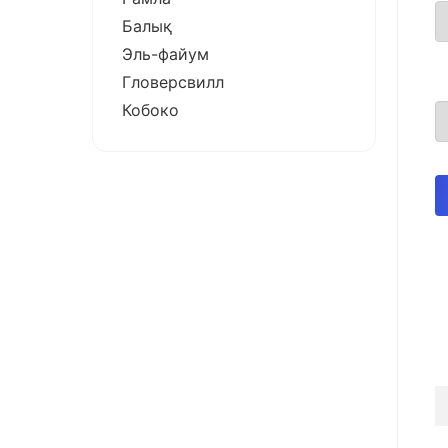
Балық
Эль-файум
Гловерсвилл
Кобоко