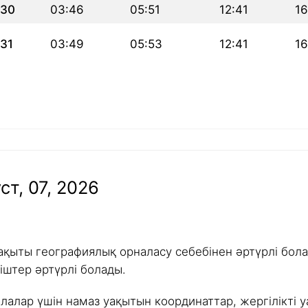
30
03:46
05:51
12:41
16
31
03:49
05:53
12:41
16
ст, 07, 2026
ақыты географиялық орналасу себебінен әртүрлі болад
іштер әртүрлі болады.
алалар үшін намаз уақытын координаттар, жергілікті у