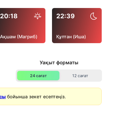
20:18
22:39
Ақшам (Магриб)
Құптан (Иша)
Уақыт форматы
24 сағат
12 сағат
асы
бойынша зекет есептеңіз.