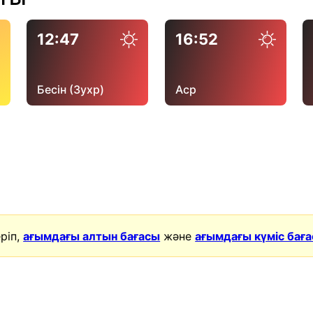
12:47
16:52
Бесін (Зухр)
Аср
ріп,
ағымдағы алтын бағасы
және
ағымдағы күміс бағ