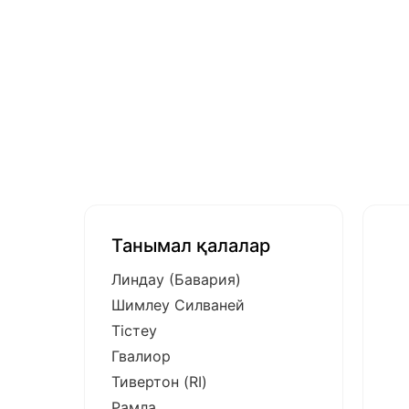
Танымал қалалар
Линдау (Бавария)
Шимлеу Силваней
Тістеу
Гвалиор
Тивертон (RI)
Рамла