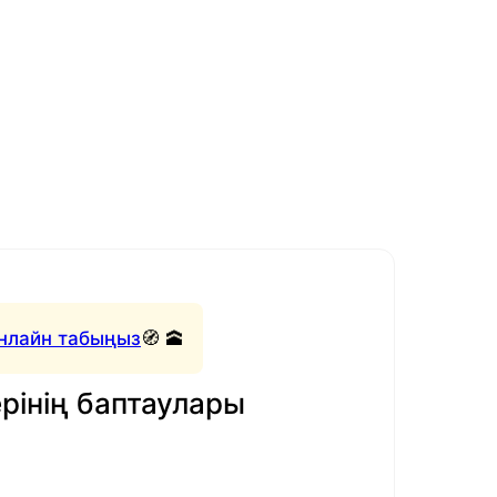
нлайн табыңыз
🧭 🕋
рінің баптаулары