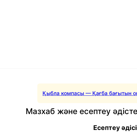
Қыбла компасы — Қағба бағытын о
Мазхаб және есептеу әдісте
Есептеу әдісі