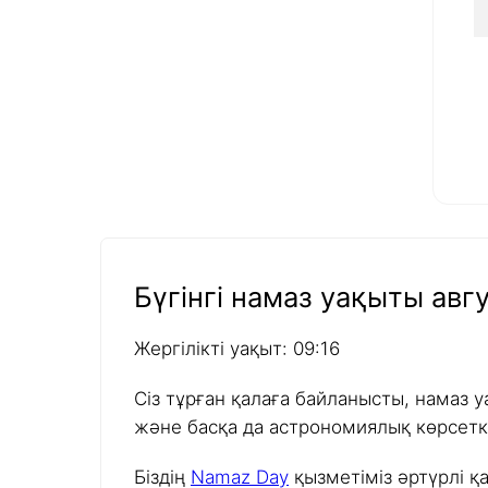
Бүгінгі намаз уақыты авгу
Жергілікті уақыт: 09:16
Сіз тұрған қалаға байланысты, намаз у
және басқа да астрономиялық көрсетк
Біздің
Namaz Day
қызметіміз әртүрлі қ