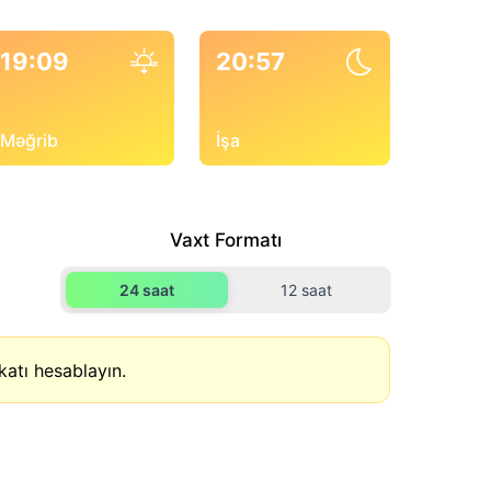
19:09
20:57
Məğrib
İşa
Vaxt Formatı
24 saat
12 saat
atı hesablayın.