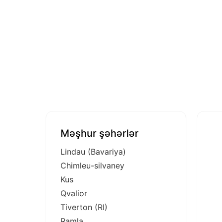
Məşhur şəhərlər
Lindau (Bavariya)
Chimleu-silvaney
Kus
Qvalior
Tiverton (RI)
Ramla