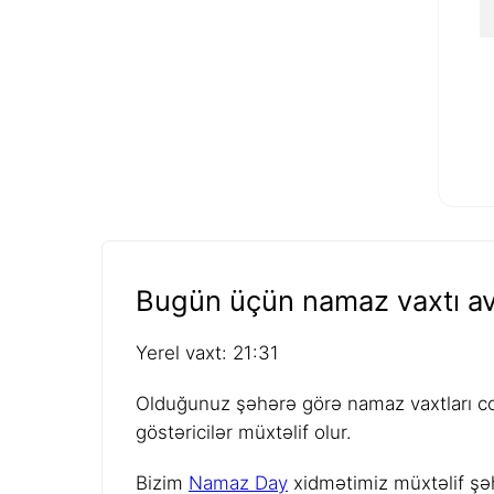
Bugün üçün namaz vaxtı av
Yerel vaxt: 21:31
Olduğunuz şəhərə görə namaz vaxtları coğ
göstəricilər müxtəlif olur.
Bizim
Namaz Day
xidmətimiz müxtəlif şəh