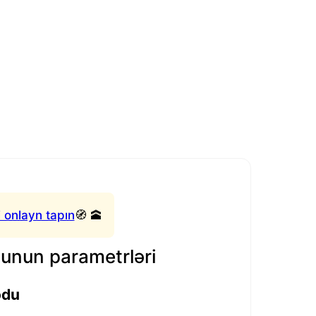
 onlayn tapın
🧭 🕋
nun parametrləri
odu