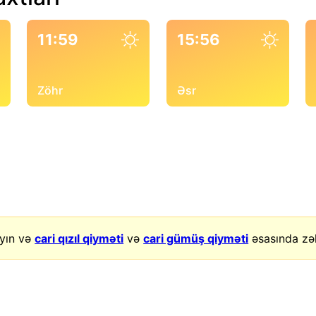
11:59
15:56
Zöhr
Əsr
yın və
cari qızıl qiyməti
və
cari gümüş qiyməti
əsasında zək