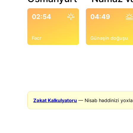
02:54
04:49
Fəcr
Günəşin doğuşu
Zəkat Kalkulyatoru
— Nisab həddinizi yoxla