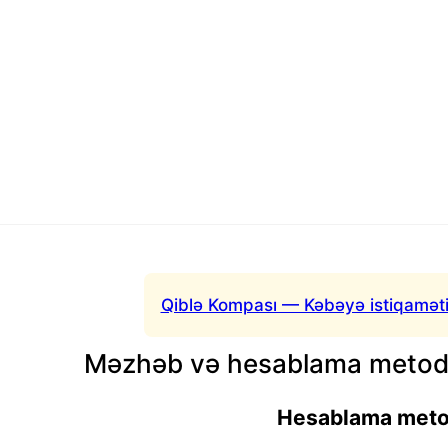
Qiblə Kompası — Kəbəyə istiqaməti
Məzhəb və hesablama metodu
Hesablama met