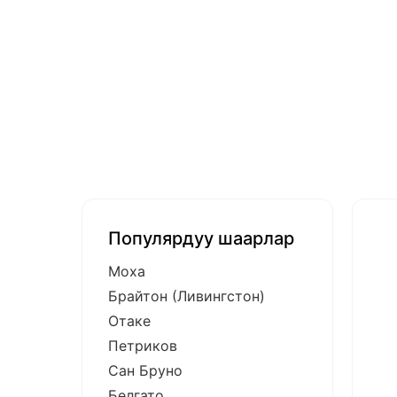
Популярдуу шаарлар
Моха
Брайтон (Ливингстон)
Отаке
Петриков
Сан Бруно
Белгато