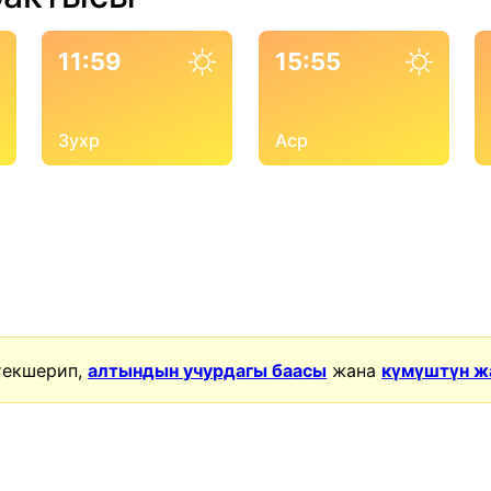
11:59
15:55
Зухр
Аср
текшерип,
алтындын учурдагы баасы
жана
күмүштүн ж