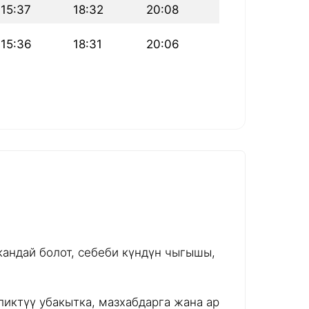
15:37
18:32
20:08
15:36
18:31
20:06
андай болот, себеби күндүн чыгышы,
иктүү убакытка, мазхабдарга жана ар