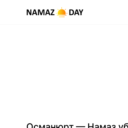
Османюрт — Намаз у