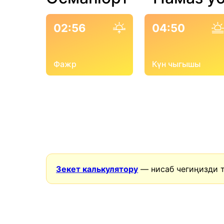
02:56
04:50
Фажр
Күн чыгышы
Зекет калькулятору
— нисаб чегиңизди 