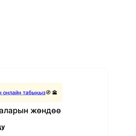
 онлайн табыңыз
🧭 🕋
маларын жөндөө
ду