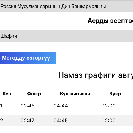
Асрды эсептө
Методду өзгөртүү
Намаз графиги авг
Күн
Фажр
Күн чыгышы
Зухр
1
02:45
04:44
12:00
2
02:47
04:45
12:00