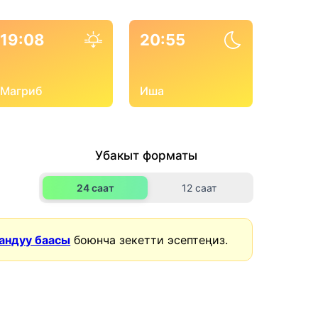
19:08
20:55
Магриб
Иша
Убакыт форматы
24 саат
12 саат
андуу баасы
боюнча зекетти эсептеңиз.