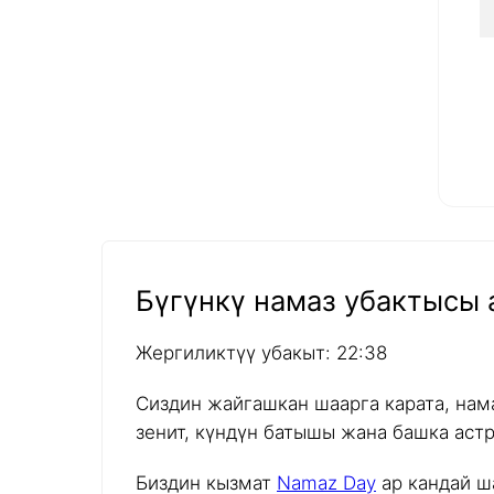
Бүгүнкү намаз убактысы а
Жергиликтүү убакыт: 22:38
Сиздин жайгашкан шаарга карата, нам
зенит, күндүн батышы жана башка аст
Биздин кызмат
Namaz Day
ар кандай ш