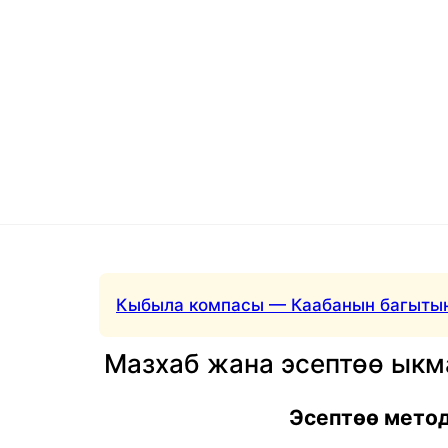
Кыбыла компасы — Каабанын багытын
Мазхаб жана эсептөө ык
Эсептөө мето