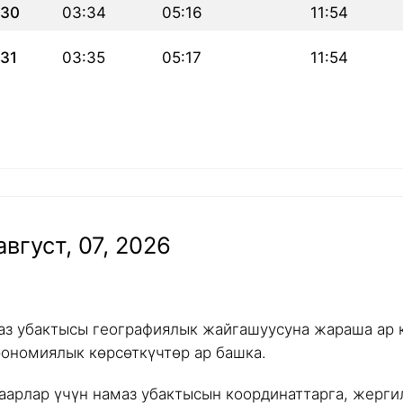
30
03:34
05:16
11:54
31
03:35
05:17
11:54
вгуст, 07, 2026
аз убактысы географиялык жайгашуусуна жараша ар к
рономиялык көрсөткүчтөр ар башка.
аарлар үчүн намаз убактысын координаттарга, жергил