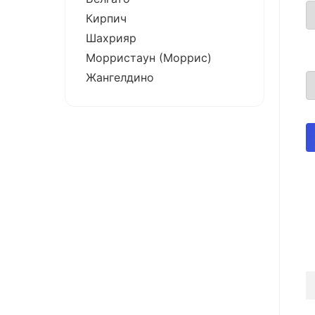
Кирпич
Шахрияр
Морристаун (Моррис)
Жангелдино