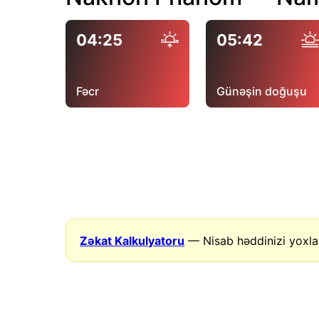
04:25
05:42
Fəcr
Günəşin doğuşu
Zəkat Kalkulyatoru
— Nisab həddinizi yoxla