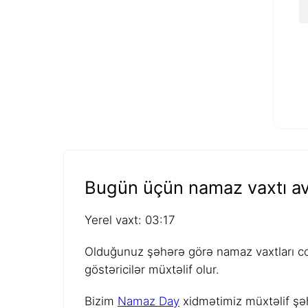
Bugün üçün namaz vaxtı av
Yerel vaxt: 03:17
Olduğunuz şəhərə görə namaz vaxtları coğ
göstəricilər müxtəlif olur.
Bizim
Namaz Day
xidmətimiz müxtəlif şəh