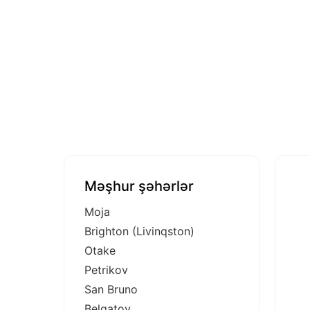
Məşhur şəhərlər
Moja
Brighton (Livinqston)
Otake
Petrikov
San Bruno
Belqatoy