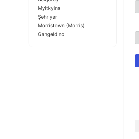
Myitkyina
Şəhriyar
Morristown (Morris)
Gangeldino