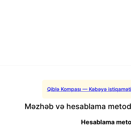
Qiblə Kompası — Kəbəyə istiqaməti
Məzhəb və hesablama metodu
Hesablama met