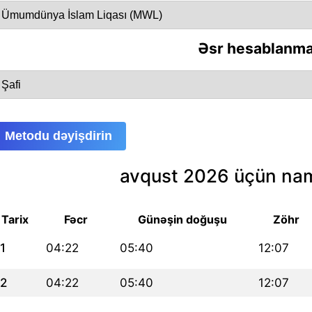
Əsr hesablanma
Metodu dəyişdirin
avqust 2026 üçün nam
Tarix
Fəcr
Günəşin doğuşu
Zöhr
1
04:22
05:40
12:07
2
04:22
05:40
12:07