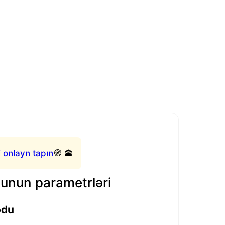
 onlayn tapın
🧭 🕋
nun parametrləri
odu