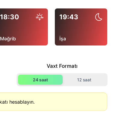
18:30
19:43
Məğrib
İşa
Vaxt Formatı
24 saat
12 saat
atı hesablayın.