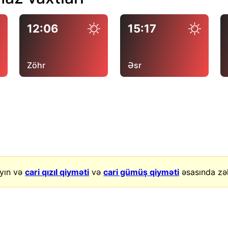
12:06
15:17
Zöhr
Əsr
yın və
cari qızıl qiyməti
və
cari gümüş qiyməti
əsasında zək