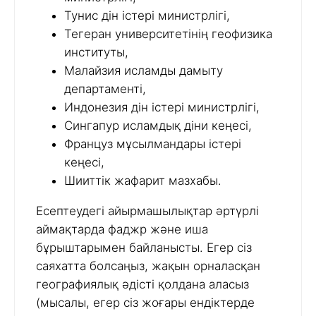
Тунис дін істері министрлігі,
Тегеран университетінің геофизика
институты,
Малайзия исламды дамыту
департаменті,
Индонезия дін істері министрлігі,
Сингапур исламдық діни кеңесі,
Француз мұсылмандары істері
кеңесі,
Шииттік жафарит мазхабы.
Есептеудегі айырмашылықтар әртүрлі
аймақтарда фаджр және иша
бұрыштарымен байланысты. Егер сіз
саяхатта болсаңыз, жақын орналасқан
географиялық әдісті қолдана аласыз
(мысалы, егер сіз жоғары ендіктерде