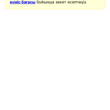
күміс бағасы
бойынша зекет есептеңіз.