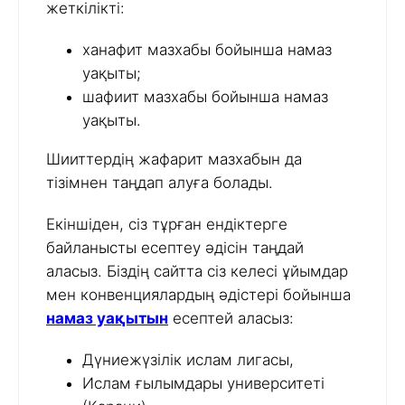
жеткілікті:
ханафит мазхабы бойынша намаз
уақыты;
шафиит мазхабы бойынша намаз
уақыты.
Шииттердің жафарит мазхабын да
тізімнен таңдап алуға болады.
Екіншіден, сіз тұрған ендіктерге
байланысты есептеу әдісін таңдай
аласыз. Біздің сайтта сіз келесі ұйымдар
мен конвенциялардың әдістері бойынша
намаз уақытын
есептей аласыз:
Дүниежүзілік ислам лигасы,
Ислам ғылымдары университеті