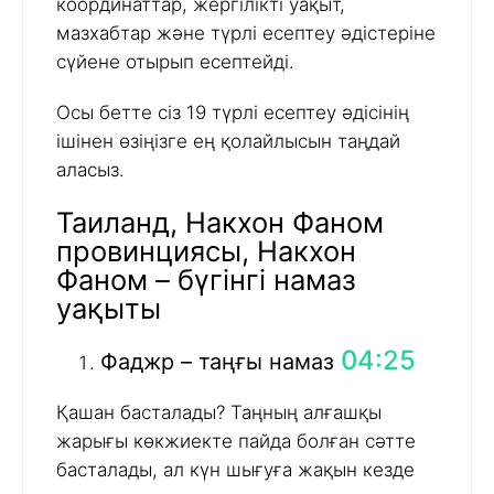
координаттар, жергілікті уақыт,
мазхабтар және түрлі есептеу әдістеріне
сүйене отырып есептейді.
Осы бетте сіз 19 түрлі есептеу әдісінің
ішінен өзіңізге ең қолайлысын таңдай
аласыз.
Таиланд, Накхон Фаном
провинциясы, Накхон
Фаном – бүгінгі намаз
уақыты
04:25
Фаджр – таңғы намаз
Қашан басталады? Таңның алғашқы
жарығы көкжиекте пайда болған сәтте
басталады, ал күн шығуға жақын кезде