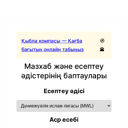
Қыбла компасы — Қағба
🧭
бағытын онлайн табыңыз
🕋
Мазхаб және есептеу
әдістерінің баптаулары
Есептеу әдісі
Аср есебі