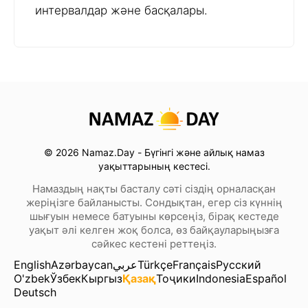
интервалдар және басқалары.
© 2026 Namaz.Day - Бүгінгі және айлық намаз
уақыттарының кестесі.
Намаздың нақты басталу сәті сіздің орналасқан
жеріңізге байланысты. Сондықтан, егер сіз күннің
шығуын немесе батуыны көрсеңіз, бірақ кестеде
уақыт әлі келген жоқ болса, өз байқауларыңызға
сәйкес кестені реттеңіз.
English
Azərbaycan
عربي
Türkçe
Français
Русский
O'zbek
Ўзбек
Кыргыз
Қазақ
Тоҷики
Indonesia
Español
Deutsch