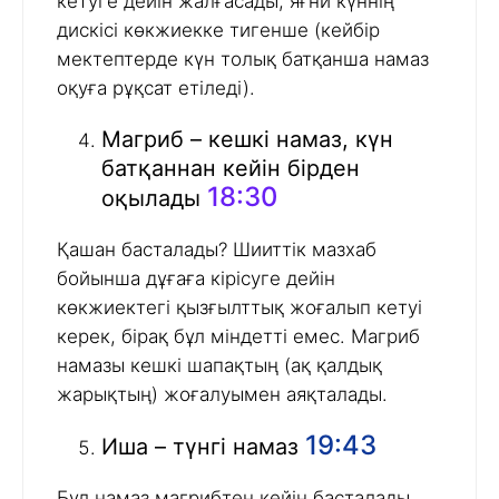
кетуге дейін жалғасады, яғни күннің
дискісі көкжиекке тигенше (кейбір
мектептерде күн толық батқанша намаз
оқуға рұқсат етіледі).
Магриб – кешкі намаз, күн
батқаннан кейін бірден
18:30
оқылады
Қашан басталады? Шииттік мазхаб
бойынша дұғаға кірісуге дейін
көкжиектегі қызғылттық жоғалып кетуі
керек, бірақ бұл міндетті емес. Магриб
намазы кешкі шапақтың (ақ қалдық
жарықтың) жоғалуымен аяқталады.
19:43
Иша – түнгі намаз
Бұл намаз магрибтен кейін басталады