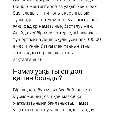
(кейбір мектептерде аз уақыт кейінірек
басталады), яғни толық қараңғылық
түскенде. Таң атуымен намаз аяқталады,
яғни фаджр намазының басталуымен.
Алайда кейбір мектептер түнгі намазды
түн ортасына дейін оқуды ұсынады (00:00
емес, күннің батуы мен таңның атуы
арасындағы бірінші жартысы
аяқталғанша).
Намаз уақыты ең дәл
қашан болады?
Біріншіден, бұл мазхабқа байланысты –
мұсылманның өзін қай мазхабқа
жатқызатынына байланысты. Намаз
уақытын есептеу үшін тек қана таңдау