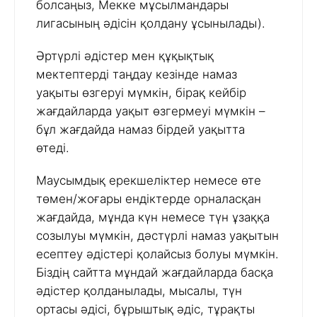
болсаңыз, Мекке мұсылмандары
лигасының әдісін қолдану ұсынылады).
Әртүрлі әдістер мен құқықтық
мектептерді таңдау кезінде намаз
уақыты өзгеруі мүмкін, бірақ кейбір
жағдайларда уақыт өзгермеуі мүмкін –
бұл жағдайда намаз бірдей уақытта
өтеді.
Маусымдық ерекшеліктер немесе өте
төмен/жоғары ендіктерде орналасқан
жағдайда, мұнда күн немесе түн ұзаққа
созылуы мүмкін, дәстүрлі намаз уақытын
есептеу әдістері қолайсыз болуы мүмкін.
Біздің сайтта мұндай жағдайларда басқа
әдістер қолданылады, мысалы, түн
ортасы әдісі, бұрыштық әдіс, тұрақты