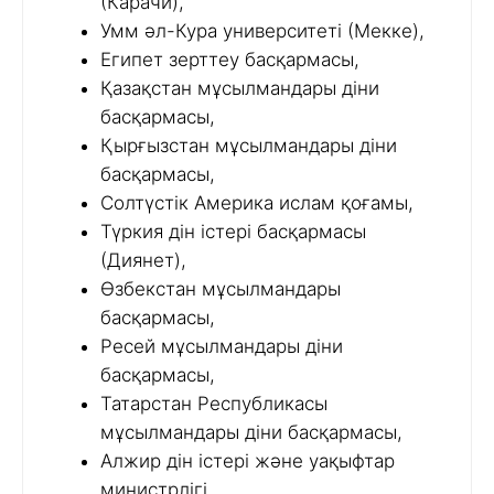
(Карачи),
Умм әл-Кура университеті (Мекке),
Египет зерттеу басқармасы,
Қазақстан мұсылмандары діни
басқармасы,
Қырғызстан мұсылмандары діни
басқармасы,
Солтүстік Америка ислам қоғамы,
Түркия дін істері басқармасы
(Диянет),
Өзбекстан мұсылмандары
басқармасы,
Ресей мұсылмандары діни
басқармасы,
Татарстан Республикасы
мұсылмандары діни басқармасы,
Алжир дін істері және уақыфтар
министрлігі,