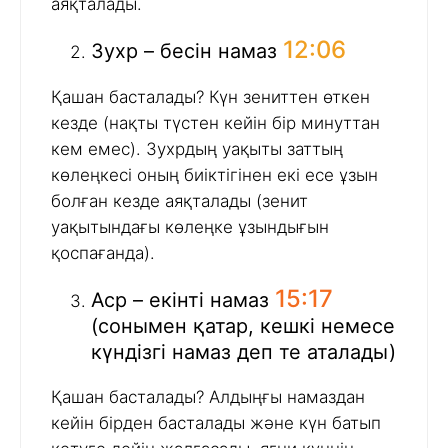
аяқталады.
12:06
Зухр – бесін намаз
Қашан басталады? Күн зениттен өткен
кезде (нақты түстен кейін бір минуттан
кем емес). Зухрдың уақыты заттың
көлеңкесі оның биіктігінен екі есе ұзын
болған кезде аяқталады (зенит
уақытындағы көлеңке ұзындығын
қоспағанда).
15:17
Аср – екінті намаз
(сонымен қатар, кешкі немесе
күндізгі намаз деп те аталады)
Қашан басталады? Алдыңғы намаздан
кейін бірден басталады және күн батып