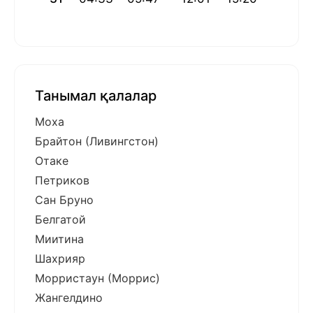
Танымал қалалар
Моха
Брайтон (Ливингстон)
Отаке
Петриков
Сан Бруно
Белгатой
Миитина
Шахрияр
Морристаун (Моррис)
Жангелдино