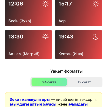
12:06
15:17
Бесін (Зухр)
Аср
18:30
19:43
Ақшам (Магриб)
Құптан (Иша)
Уақыт форматы
24 сағат
12 сағат
Зекет калькуляторы
— нисаб шегін тексеріп,
ағымдағы алтын бағасы
және
ағымдағы