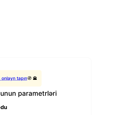
 onlayn tapın
🧭 🕋
nun parametrləri
odu