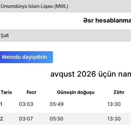
Əsr hesablanma
Metodu dəyişdirin
avqust 2026 üçün nam
Tarix
Fəcr
Günəşin doğuşu
Zöhr
1
03:03
05:49
13:30
2
03:07
05:50
13:30