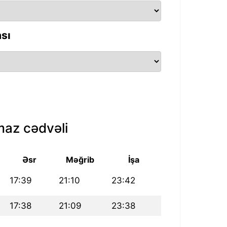
sı
az cədvəli
Əsr
Məğrib
İşa
17:39
21:10
23:42
17:38
21:09
23:38