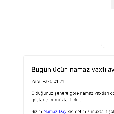
Bugün üçün namaz vaxtı av
Yerel vaxt: 01:21
Olduğunuz şəhərə görə namaz vaxtları coğ
göstəricilər müxtəlif olur.
Bizim
Namaz Day
xidmətimiz müxtəlif şəh