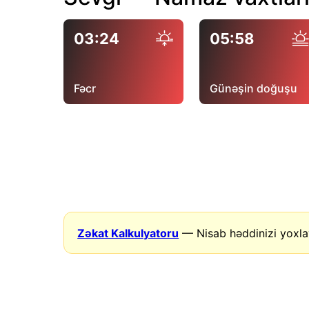
03:24
05:58
Fəcr
Günəşin doğuşu
Zəkat Kalkulyatoru
— Nisab həddinizi yoxla