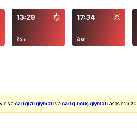
13:29
17:34
Zöhr
Əsr
yın və
cari qızıl qiyməti
və
cari gümüş qiyməti
əsasında zək