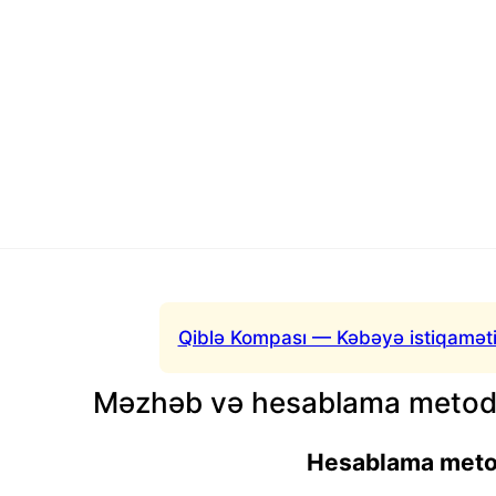
Qiblə Kompası — Kəbəyə istiqaməti
Məzhəb və hesablama metodu
Hesablama met