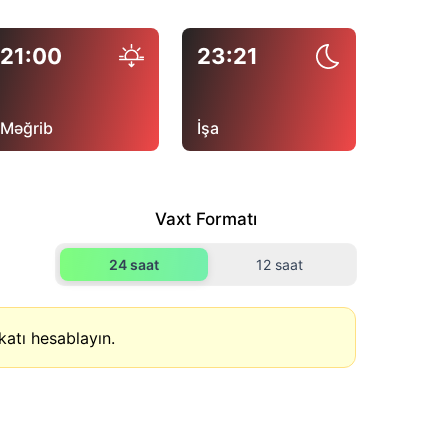
21:00
23:21
Məğrib
İşa
Vaxt Formatı
24 saat
12 saat
atı hesablayın.