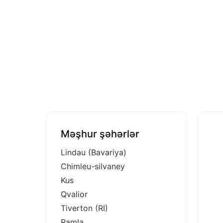
Məşhur şəhərlər
Lindau (Bavariya)
Chimleu-silvaney
Kus
Qvalior
Tiverton (RI)
Ramla