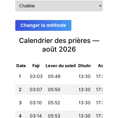
Changer la méthode
Calendrier des prières —
août 2026
Date
Fajr
Lever du soleil
Dhuhr
Asr
Mag
1
03:03
05:49
13:30
17:39
21
2
03:07
05:50
13:30
17:38
21
3
03:10
05:52
13:30
17:37
21
4
03:14
05:53
13:30
17:37
21