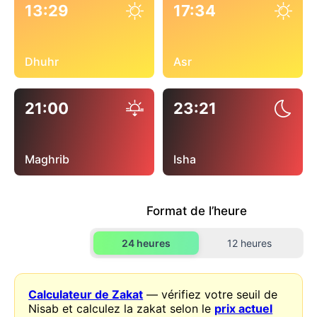
13:29
17:34
Dhuhr
Asr
21:00
23:21
Maghrib
Isha
Format de l’heure
24 heures
12 heures
Calculateur de Zakat
— vérifiez votre seuil de
Nisab et calculez la zakat selon le
prix actuel