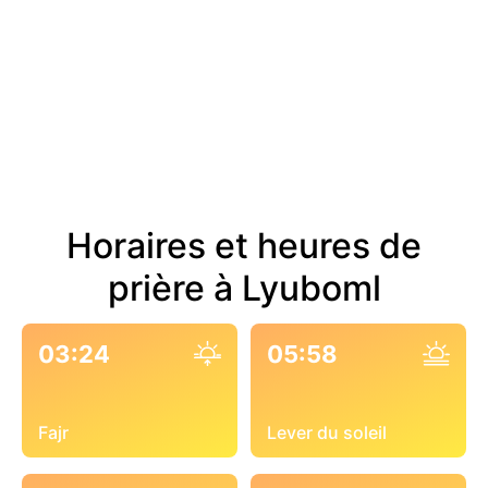
Horaires et heures de
prière à Lyuboml
03:24
05:58
Fajr
Lever du soleil