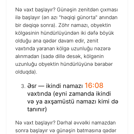
Nə vaxt başlayır? Günəşin zenitdən çıxması
ilə başlayır (ən azı "həqiqi günorta" anından
bir dəqiqə sonra). Zöhr namazı, obyektin
kölgəsinin hündürlüyündən iki dəfə böyük
olduğu ana qədər davam edir, zenit
vaxtında yaranan kölgə uzunluğu nəzərə
alınmadan (sadə dillə desək, kölgənin
uzunluğu obyektin hündürlüyünə bərabər
olduqda).
16:08
Əsr — ikindi namazı
vaxtında (eyni zamanda ikindi
və ya axşamüstü namazı kimi də
tanınır)
Nə vaxt başlayır? Dərhal əvvəlki namazdan
sonra başlayır və günəşin batmasına qədər