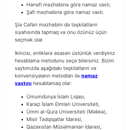
Hənəfi məzhəbinə görə namaz vaxtı;
Şafi məzhəbinə görə namaz vaxtı.
Şiə Cəfəri məzhəbini də təşkilatların
siyahısında tapmaq və onu özünüz üçün
seçmək olar.
İkincisi, enliklərə əsasən üstünlük verdiyiniz
hesablama metodunu seçə bilərsiniz. Bizim
saytımızda aşağıdakı təşkilatların və
konvensiyaların metodları ilə
namaz
vaxtını
hesablamaq olar:
Ümumdünya İslam Liqası,
Karaçi İslam Elmləri Universiteti,
Ümm al-Qura Universiteti (Məkkə),
Misir Tədqiqatlar İdarəsi,
Qazaxıstan Müsəlmanları İdarəsi,