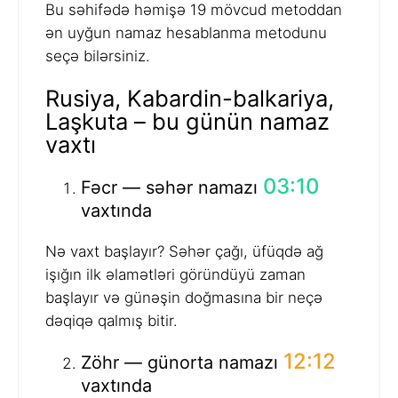
Bu səhifədə həmişə 19 mövcud metoddan
ən uyğun namaz hesablanma metodunu
seçə bilərsiniz.
Rusiya, Kabardin-balkariya,
Laşkuta – bu günün namaz
vaxtı
03:10
Fəcr — səhər namazı
vaxtında
Nə vaxt başlayır? Səhər çağı, üfüqdə ağ
işığın ilk əlamətləri göründüyü zaman
başlayır və günəşin doğmasına bir neçə
dəqiqə qalmış bitir.
12:12
Zöhr — günorta namazı
vaxtında