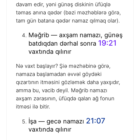
davam edir, yəni günəş diskinin üfüqlə
təmas anına qədər (bəzi məzhəblərə görə,
tam gün batana qədər namaz qılmaq olar).
Məğrib — axşam namazı, günəş
19:21
batdıqdan dərhal sonra
vaxtında qılınır
Nə vaxt başlayır? Şiə məzhəbinə görə,
namaza başlamadan əvvəl göydəki
qızartının itməsini gözləmək daha yaxşıdır,
amma bu, vacib deyil. Məğrib namazı
axşam zərasının, üfüqdə qalan ağ fonun
itməsi ilə bitir.
21:07
İşa — gecə namazı
vaxtında qılınır