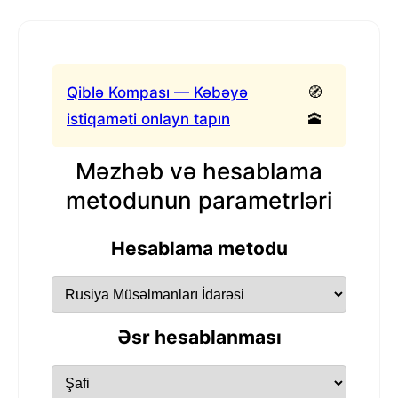
Qiblə Kompası — Kəbəyə
🧭
istiqaməti onlayn tapın
🕋
Məzhəb və hesablama
metodunun parametrləri
Hesablama metodu
Əsr hesablanması