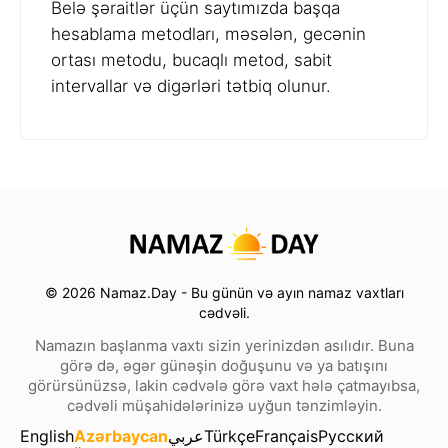
Belə şəraitlər üçün saytımızda başqa
hesablama metodları, məsələn, gecənin
ortası metodu, bucaqlı metod, sabit
intervallar və digərləri tətbiq olunur.
© 2026 Namaz.Day - Bu günün və ayın namaz vaxtları
cədvəli.
Namazın başlanma vaxtı sizin yerinizdən asılıdır. Buna
görə də, əgər günəşin doğuşunu və ya batışını
görürsünüzsə, lakin cədvələ görə vaxt hələ çatmayıbsa,
cədvəli müşahidələrinizə uyğun tənzimləyin.
English
Azərbaycan
عربي
Türkçe
Français
Русский