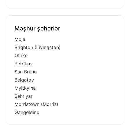
Məşhur şəhərlər
Moja
Brighton (Livinqston)
Otake
Petrikov
San Bruno
Belqatoy
Myitkyina
Şəhriyar
Morristown (Morris)
Gangeldino