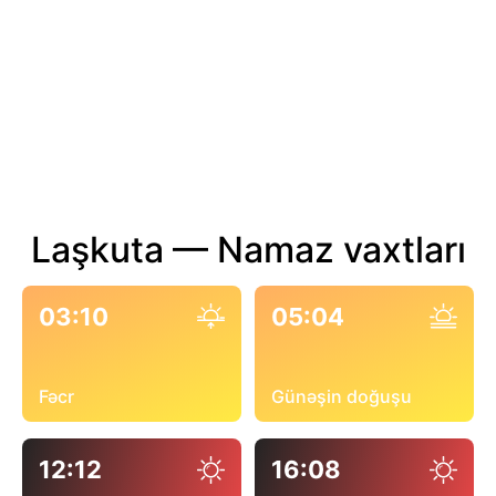
Laşkuta — Namaz vaxtları
03:10
05:04
Fəcr
Günəşin doğuşu
12:12
16:08