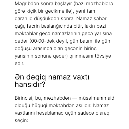
Məğribdən sonra başlayır (bəzi məzhəblərə
görə kiçik bir gecikmə ilə), yəni tam
qaranlıq düşdükdən sonra. Namaz səhər
çağı, fəcrin başlanğıcında bitir, lakin bəzi
məktəblər gecə namazlarının gecə yarısına
qədər (00:00-dək deyil, gün batımı ilə gün
doğuşu arasında olan gecənin birinci
yarısının sonuna qədər) qılınmasını tövsiyə
edir.
Ən dəqiq namaz vaxtı
hansıdır?
Birincisi, bu, məzhəbdən — müsəlmanın aid
olduğu hüquqi məktəbdən asılıdır. Namaz
vaxtlarını hesablamaq üçün sadəcə olaraq
seçin: