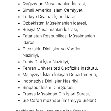
Qırğızıstan Müsəlmanları İdarəsi,
Şimali Amerika İslam Cəmiyyəti,
Türkiyə Diyanət İşləri İdarəsi,
Özbəkistan Müsəlmanları İdarəsi,
Rusiya Müsəlmanları İdarəsi,
Tatarıstan Respublikası Müsəlmanları
İdarəsi,
Əlcəzairin Dini İşlər və Vəqflər
Nazirliyi,
Tunis Dini İşlər Nazirliyi,
Tehran Universiteti Geofizika İnstitutu,
Malayziya İslam İnkişafı Departamenti,
İndoneziya Dini İşlər Nazirliyi,
Sinqapur İslam Dini Şurası,
Fransa Müsəlman Din İşləri Şurası,
Şiə Cəfəri məzhəbi (İmamiyyə Şiələri).