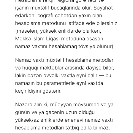
Hesablama fərqi, regiona görə fəcr və
işanın müxtəlif bucaqlarında olur. Səyahət
edərkən, coğrafi cəhətdən yaxın olan
hesablama metodunu istifadə edə bilərsiniz
(məsələn, yüksək enliklərdə olarkən,
Məkkə İslam Liqası metoduna əsasən
namaz vaxtını hesablamaq tövsiyə olunur).
Namaz vaxtı müxtəlif hesablama metodları
və hüquqi məktəblər arasında dəyişə bilər,
lakin bəzən əvvəlki vaxtla eyni qalır — bu,
namazın bu parametrlərlə eyni vaxtda
keçirildiyini göstərir.
Nəzərə alın ki, müəyyən mövsümdə və ya
günün və ya gecənin uzun olduğu
yüksək/az enliklərdə ənənəvi namaz vaxtı
hesablama metodları tətbiq edilə bilməz.