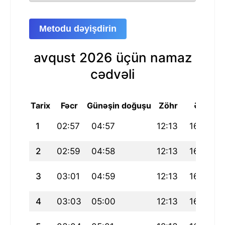
Metodu dəyişdirin
avqust 2026 üçün namaz
cədvəli
Tarix
Fəcr
Günəşin doğuşu
Zöhr
Əsr
M
1
02:57
04:57
12:13
16:12
2
02:59
04:58
12:13
16:11
3
03:01
04:59
12:13
16:11
4
03:03
05:00
12:13
16:10