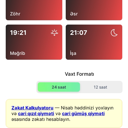
Zöhr
Əsr
19:21
21:07
Məğrib
İşa
Vaxt Formatı
24 saat
12 saat
Zəkat Kalkulyatoru
— Nisab həddinizi yoxlayın
və
cari qızıl qiyməti
və
cari gümüş qiyməti
əsasında zəkatı hesablayın.