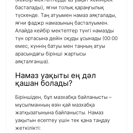
басталады), яғни толық қараңғылық
түскенде. Таң атуымен намаз аяқталады,
яғни фаджр намазының басталуымен.
Алайда кейбір мектептер түнгі намазды
түн ортасына дейін оқуды ұсынады (00:00
емес, күннің батуы мен таңның атуы
арасындағы бірінші жартысы
аяқталғанша).
Намаз уақыты ең дәл
қашан болады?
Біріншіден, бұл мазхабқа байланысты –
мұсылманның өзін қай мазхабқа
жатқызатынына байланысты. Намаз
уақытын есептеу үшін тек қана таңдау
жеткілікті: