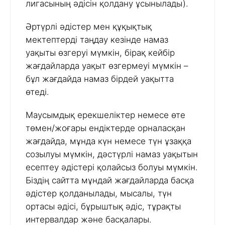
лигасының әдісін қолдану ұсынылады).
Әртүрлі әдістер мен құқықтық
мектептерді таңдау кезінде намаз
уақыты өзгеруі мүмкін, бірақ кейбір
жағдайларда уақыт өзгермеуі мүмкін –
бұл жағдайда намаз бірдей уақытта
өтеді.
Маусымдық ерекшеліктер немесе өте
төмен/жоғары ендіктерде орналасқан
жағдайда, мұнда күн немесе түн ұзаққа
созылуы мүмкін, дәстүрлі намаз уақытын
есептеу әдістері қолайсыз болуы мүмкін.
Біздің сайтта мұндай жағдайларда басқа
әдістер қолданылады, мысалы, түн
ортасы әдісі, бұрыштық әдіс, тұрақты
интервалдар және басқалары.