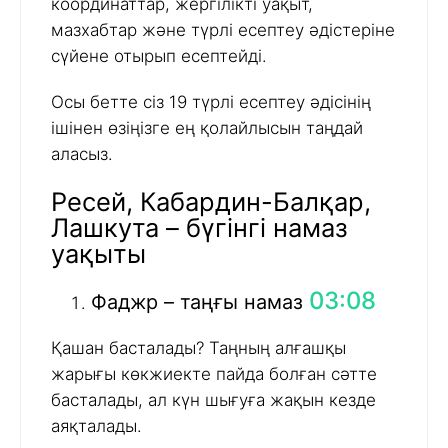
координаттар, жергілікті уақыт,
мазхабтар және түрлі есептеу әдістеріне
сүйене отырып есептейді.
Осы бетте сіз 19 түрлі есептеу әдісінің
ішінен өзіңізге ең қолайлысын таңдай
аласыз.
Ресей, Кабардин-Балқар,
Лашкута – бүгінгі намаз
уақыты
03:08
Фаджр – таңғы намаз
Қашан басталады? Таңның алғашқы
жарығы көкжиекте пайда болған сәтте
басталады, ал күн шығуға жақын кезде
аяқталады.