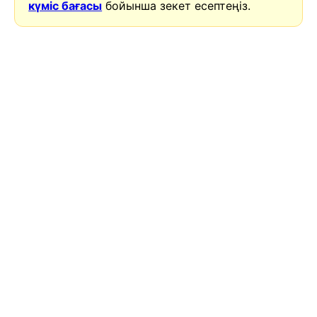
күміс бағасы
бойынша зекет есептеңіз.