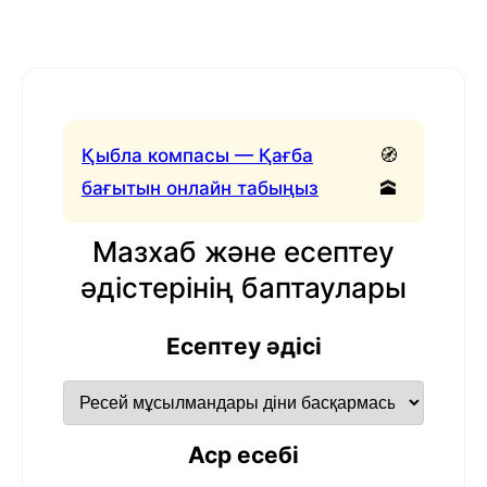
Қыбла компасы — Қағба
🧭
бағытын онлайн табыңыз
🕋
Мазхаб және есептеу
әдістерінің баптаулары
Есептеу әдісі
Аср есебі