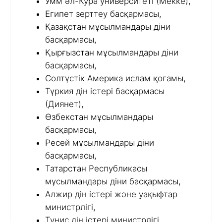
Умм әл-Кура университеті (Мекке),
Египет зерттеу басқармасы,
Қазақстан мұсылмандары діни
басқармасы,
Қырғызстан мұсылмандары діни
басқармасы,
Солтүстік Америка ислам қоғамы,
Түркия дін істері басқармасы
(Диянет),
Өзбекстан мұсылмандары
басқармасы,
Ресей мұсылмандары діни
басқармасы,
Татарстан Республикасы
мұсылмандары діни басқармасы,
Алжир дін істері және уақыфтар
министрлігі,
Тунис дін істері министрлігі,