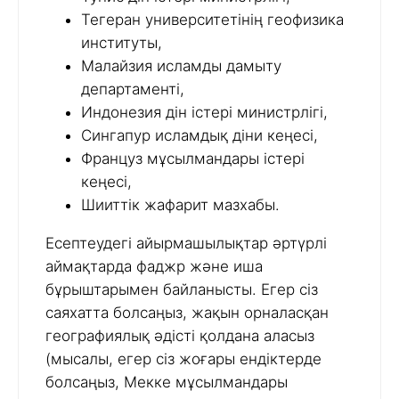
Тегеран университетінің геофизика
институты,
Малайзия исламды дамыту
департаменті,
Индонезия дін істері министрлігі,
Сингапур исламдық діни кеңесі,
Француз мұсылмандары істері
кеңесі,
Шииттік жафарит мазхабы.
Есептеудегі айырмашылықтар әртүрлі
аймақтарда фаджр және иша
бұрыштарымен байланысты. Егер сіз
саяхатта болсаңыз, жақын орналасқан
географиялық әдісті қолдана аласыз
(мысалы, егер сіз жоғары ендіктерде
болсаңыз, Мекке мұсылмандары