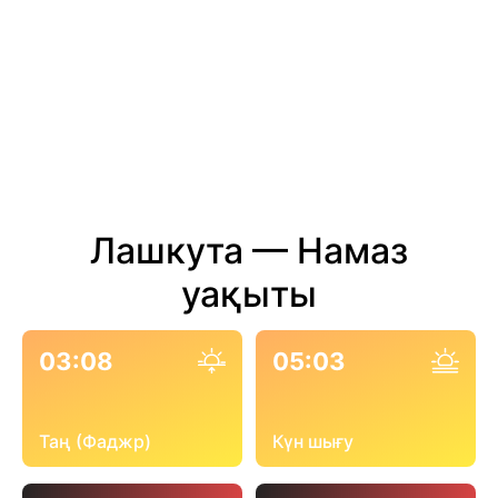
Лашкута — Намаз
уақыты
03:08
05:03
Таң (Фаджр)
Күн шығу