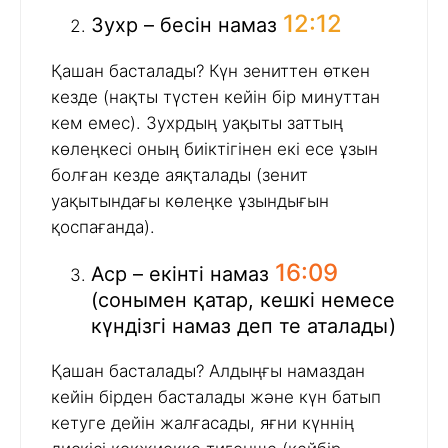
12:12
Зухр – бесін намаз
Қашан басталады? Күн зениттен өткен
кезде (нақты түстен кейін бір минуттан
кем емес). Зухрдың уақыты заттың
көлеңкесі оның биіктігінен екі есе ұзын
болған кезде аяқталады (зенит
уақытындағы көлеңке ұзындығын
қоспағанда).
16:09
Аср – екінті намаз
(сонымен қатар, кешкі немесе
күндізгі намаз деп те аталады)
Қашан басталады? Алдыңғы намаздан
кейін бірден басталады және күн батып
кетуге дейін жалғасады, яғни күннің