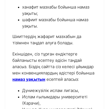
ханафит мазхабы бойынша намаз
уақыты;
шафиит мазхабы бойынша намаз
уақыты.
Шииттердің жафарит мазхабын да
тізімнен таңдап алуға болады.
Екіншіден, сіз тұрған ендіктерге
байланысты есептеу әдісін таңдай
аласыз. Біздің сайтта сіз келесі ұйымдар
мен конвенциялардың әдістері бойынша
намаз уақытын
есептей аласыз:
Дүниежүзілік ислам лигасы,
Ислам ғылымдары университеті
(Карачи),