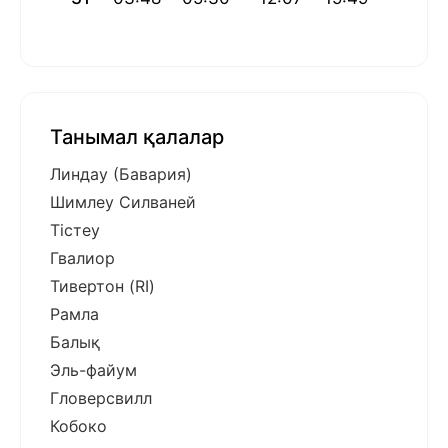
Танымал қалалар
Линдау (Бавария)
Шимлеу Силваней
Тістеу
Гвалиор
Тивертон (RI)
Рамла
Балық
Эль-файум
Гловерсвилл
Кобоко