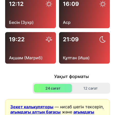
12:12
16:09
Бесін (Зухр)
Аср
19:22
21:09
Ақшам (Магриб)
Құптан (Иша)
Уақыт форматы
24 сағат
12 сағат
Зекет калькуляторы
— нисаб шегін тексеріп,
ағымдағы алтын бағасы
және
ағымдағы