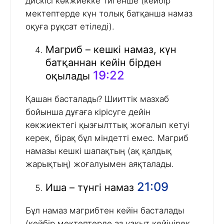
дискісі көкжиекке тигенше (кейбір
мектептерде күн толық батқанша намаз
оқуға рұқсат етіледі).
Магриб – кешкі намаз, күн
батқаннан кейін бірден
19:22
оқылады
Қашан басталады? Шииттік мазхаб
бойынша дұғаға кірісуге дейін
көкжиектегі қызғылттық жоғалып кетуі
керек, бірақ бұл міндетті емес. Магриб
намазы кешкі шапақтың (ақ қалдық
жарықтың) жоғалуымен аяқталады.
21:09
Иша – түнгі намаз
Бұл намаз магрибтен кейін басталады
(кейбір мектептерде аз уақыт кейінірек