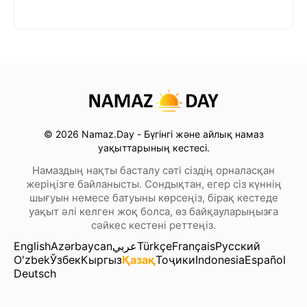
© 2026 Namaz.Day - Бүгінгі және айлық намаз
уақыттарының кестесі.
Намаздың нақты басталу сәті сіздің орналасқан
жеріңізге байланысты. Сондықтан, егер сіз күннің
шығуын немесе батуыны көрсеңіз, бірақ кестеде
уақыт әлі келген жоқ болса, өз байқауларыңызға
сәйкес кестені реттеңіз.
English
Azərbaycan
عربي
Türkçe
Français
Русский
O'zbek
Ўзбек
Кыргыз
Қазақ
Тоҷики
Indonesia
Español
Deutsch