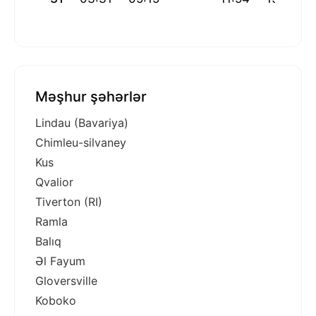
Məşhur şəhərlər
Lindau (Bavariya)
Chimleu-silvaney
Kus
Qvalior
Tiverton (RI)
Ramla
Balıq
Əl Fayum
Gloversville
Koboko