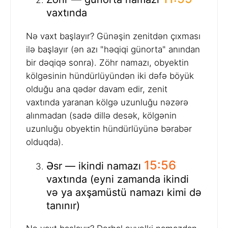
vaxtında
Nə vaxt başlayır? Günəşin zenitdən çıxması
ilə başlayır (ən azı "həqiqi günorta" anından
bir dəqiqə sonra). Zöhr namazı, obyektin
kölgəsinin hündürlüyündən iki dəfə böyük
olduğu ana qədər davam edir, zenit
vaxtında yaranan kölgə uzunluğu nəzərə
alınmadan (sadə dillə desək, kölgənin
uzunluğu obyektin hündürlüyünə bərabər
olduqda).
15:56
Əsr — ikindi namazı
vaxtında (eyni zamanda ikindi
və ya axşamüstü namazı kimi də
tanınır)