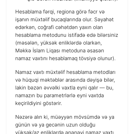
Hesablama fərqi, regiona görə fəcr və
işanın müxtəlif bucaqlarında olur. Səyahət
edərkən, coğrafi cəhətdən yaxın olan
hesablama metodunu istifadə edə bilərsiniz
(məsələn, yüksək enliklərdə olarkən,
Məkkə İslam Liqası metoduna əsasən
namaz vaxtını hesablamaq tövsiyə olunur).
Namaz vaxtı müxtəlif hesablama metodları
və hüquqi məktəblər arasında dəyişə bilər,
lakin bəzən əvvəlki vaxtla eyni qalır — bu,
namazın bu parametrlərlə eyni vaxtda
keçirildiyini göstərir.
Nəzərə alın ki, müəyyən mövsümdə və ya
günün və ya gecənin uzun olduğu
yüksək/az enliklərdə ənənəvi namaz vaxtı