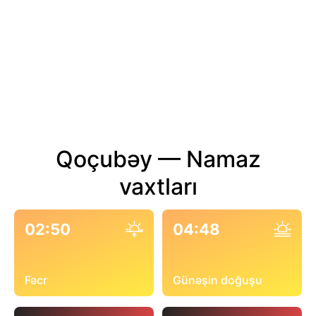
Qoçubəy — Namaz
vaxtları
02:50
04:48
Fəcr
Günəşin doğuşu