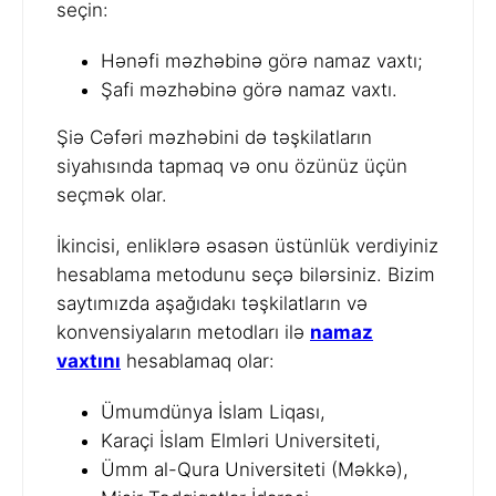
seçin:
Hənəfi məzhəbinə görə namaz vaxtı;
Şafi məzhəbinə görə namaz vaxtı.
Şiə Cəfəri məzhəbini də təşkilatların
siyahısında tapmaq və onu özünüz üçün
seçmək olar.
İkincisi, enliklərə əsasən üstünlük verdiyiniz
hesablama metodunu seçə bilərsiniz. Bizim
saytımızda aşağıdakı təşkilatların və
konvensiyaların metodları ilə
namaz
vaxtını
hesablamaq olar:
Ümumdünya İslam Liqası,
Karaçi İslam Elmləri Universiteti,
Ümm al-Qura Universiteti (Məkkə),