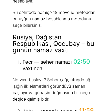
hesablayır.
Bu səhifədə həmişə 19 mövcud metoddan
ən uyğun namaz hesablanma metodunu
seçə bilərsiniz.
Rusiya, Dağıstan
Respublikası, Qoçubəy – bu
günün namaz vaxtı
02:50
Fəcr — səhər namazı
vaxtında
Nə vaxt başlayır? Səhər çağı, üfüqdə ağ
işığın ilk əlamətləri göründüyü zaman
başlayır və günəşin doğmasına bir neçə
dəqiqə qalmış bitir.
11:59
Zöhr — günorta namazı