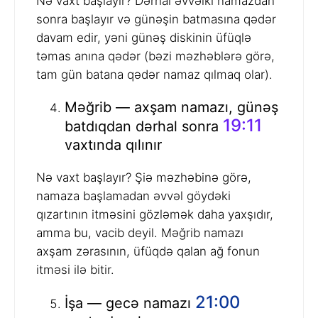
Nə vaxt başlayır? Dərhal əvvəlki namazdan
sonra başlayır və günəşin batmasına qədər
davam edir, yəni günəş diskinin üfüqlə
təmas anına qədər (bəzi məzhəblərə görə,
tam gün batana qədər namaz qılmaq olar).
Məğrib — axşam namazı, günəş
19:11
batdıqdan dərhal sonra
vaxtında qılınır
Nə vaxt başlayır? Şiə məzhəbinə görə,
namaza başlamadan əvvəl göydəki
qızartının itməsini gözləmək daha yaxşıdır,
amma bu, vacib deyil. Məğrib namazı
axşam zərasının, üfüqdə qalan ağ fonun
itməsi ilə bitir.
21:00
İşa — gecə namazı