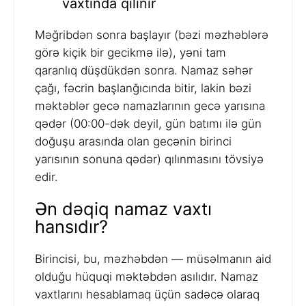
vaxtında qılınır
Məğribdən sonra başlayır (bəzi məzhəblərə
görə kiçik bir gecikmə ilə), yəni tam
qaranlıq düşdükdən sonra. Namaz səhər
çağı, fəcrin başlanğıcında bitir, lakin bəzi
məktəblər gecə namazlarının gecə yarısına
qədər (00:00-dək deyil, gün batımı ilə gün
doğuşu arasında olan gecənin birinci
yarısının sonuna qədər) qılınmasını tövsiyə
edir.
Ən dəqiq namaz vaxtı
hansıdır?
Birincisi, bu, məzhəbdən — müsəlmanın aid
olduğu hüquqi məktəbdən asılıdır. Namaz
vaxtlarını hesablamaq üçün sadəcə olaraq