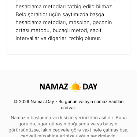
hesablama metodları tətbiq edilə bilməz.
Belə şəraitlər üçün saytımızda başqa
hesablama metodları, məsələn, gecənin
ortası metodu, bucaqlı metod, sabit
intervallar və digərləri tətbiq olunur.
© 2026 Namaz.Day - Bu günün və ayın namaz vaxtları
cədvəli.
Namazın başlanma vaxtı sizin yerinizdən asılıdır. Buna
görə də, əgər günəşin doğuşunu və ya batışını
görürsünüzsə, lakin cədvələ görə vaxt hələ çatmayıbsa,
cədvəli müşahidələrinizə uyğun tənzimləyin.