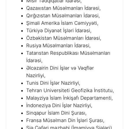
Misir Tədqiqatlar İdarəsi,
Qazaxıstan Müsəlmanları İdarəsi,
Qırğızıstan Müsəlmanları İdarəsi,
Şimali Amerika İslam Cəmiyyəti,
Türkiyə Diyanət İşləri İdarəsi,
Özbəkistan Müsəlmanları İdarəsi,
Rusiya Müsəlmanları İdarəsi,
Tatarıstan Respublikası Müsəlmanları
İdarəsi,
Əlcəzairin Dini İşlər və Vəqflər
Nazirliyi,
Tunis Dini İşlər Nazirliyi,
Tehran Universiteti Geofizika İnstitutu,
Malayziya İslam İnkişafı Departamenti,
İndoneziya Dini İşlər Nazirliyi,
Sinqapur İslam Dini Şurası,
Fransa Müsəlman Din İşləri Şurası,
Şiə Cəfəri məzhəbi (İmamiyyə Şiələri).