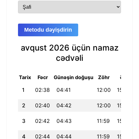
Metodu dəyişdirin
avqust 2026 üçün namaz
cədvəli
Tarix
Fəcr
Günəşin doğuşu
Zöhr
Əsr
M
1
02:38
04:41
12:00
15:59
2
02:40
04:42
12:00
15:59
3
02:42
04:43
11:59
15:58
4
02:44
04:44
11:59
15:58