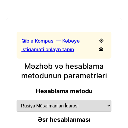
Qiblə Kompası — Kəbəyə
🧭
istiqaməti onlayn tapın
🕋
Məzhəb və hesablama
metodunun parametrləri
Hesablama metodu
Əsr hesablanması