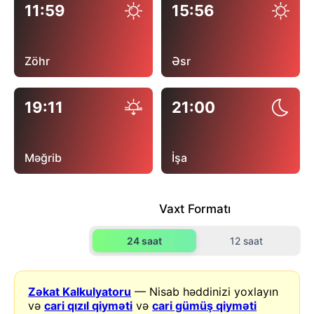
11:59
15:56
Zöhr
Əsr
19:11
21:00
Məğrib
İşa
Vaxt Formatı
24 saat
12 saat
Zəkat Kalkulyatoru
— Nisab həddinizi yoxlayın
və
cari qızıl qiyməti
və
cari gümüş qiyməti