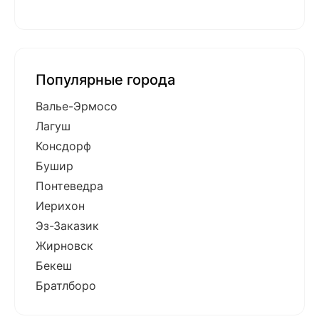
Популярные города
Валье-Эрмосо
Лагуш
Консдорф
Бушир
Понтеведра
Иерихон
Эз-Заказик
Жирновск
Бекеш
Братлборо