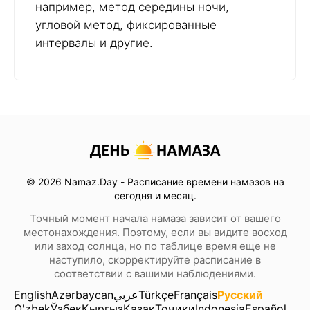
например, метод середины ночи,
угловой метод, фиксированные
интервалы и другие.
© 2026 Namaz.Day - Расписание времени намазов на
сегодня и месяц.
Точный момент начала намаза зависит от вашего
местонахождения. Поэтому, если вы видите восход
или заход солнца, но по таблице время еще не
наступило, скорректируйте расписание в
соответствии с вашими наблюдениями.
English
Azərbaycan
عربي
Türkçe
Français
Русский
O'zbek
Ўзбек
Кыргыз
Қазақ
Тоҷики
Indonesia
Español