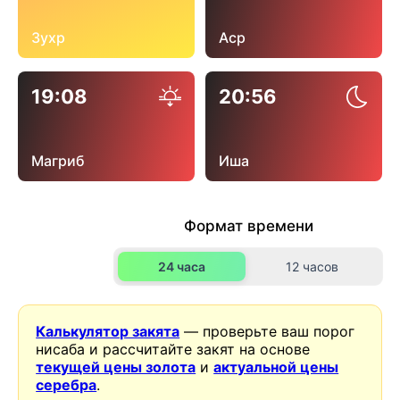
Зухр
Аср
19:08
20:56
Магриб
Иша
Формат времени
24 часа
12 часов
Калькулятор закята
— проверьте ваш порог
нисаба и рассчитайте закят на основе
текущей цены золота
и
актуальной цены
серебра
.