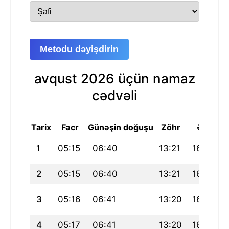
Metodu dəyişdirin
avqust 2026 üçün namaz
cədvəli
Tarix
Fəcr
Günəşin doğuşu
Zöhr
Əsr
M
1
05:15
06:40
13:21
16:51
2
05:15
06:40
13:21
16:51
3
05:16
06:41
13:20
16:51
4
05:17
06:41
13:20
16:51