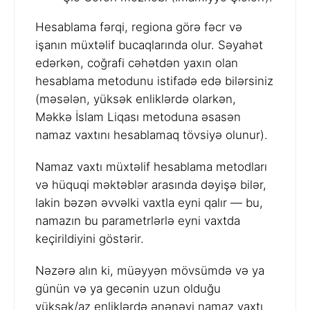
Hesablama fərqi, regiona görə fəcr və
işanın müxtəlif bucaqlarında olur. Səyahət
edərkən, coğrafi cəhətdən yaxın olan
hesablama metodunu istifadə edə bilərsiniz
(məsələn, yüksək enliklərdə olarkən,
Məkkə İslam Liqası metoduna əsasən
namaz vaxtını hesablamaq tövsiyə olunur).
Namaz vaxtı müxtəlif hesablama metodları
və hüquqi məktəblər arasında dəyişə bilər,
lakin bəzən əvvəlki vaxtla eyni qalır — bu,
namazın bu parametrlərlə eyni vaxtda
keçirildiyini göstərir.
Nəzərə alın ki, müəyyən mövsümdə və ya
günün və ya gecənin uzun olduğu
yüksək/az enliklərdə ənənəvi namaz vaxtı