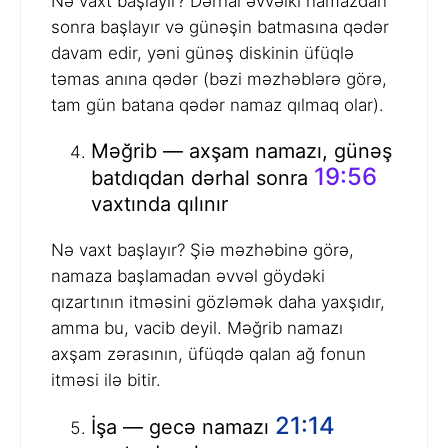
Nə vaxt başlayır? Dərhal əvvəlki namazdan
sonra başlayır və günəşin batmasına qədər
davam edir, yəni günəş diskinin üfüqlə
təmas anına qədər (bəzi məzhəblərə görə,
tam gün batana qədər namaz qılmaq olar).
Məğrib — axşam namazı, günəş
19:56
batdıqdan dərhal sonra
vaxtında qılınır
Nə vaxt başlayır? Şiə məzhəbinə görə,
namaza başlamadan əvvəl göydəki
qızartının itməsini gözləmək daha yaxşıdır,
amma bu, vacib deyil. Məğrib namazı
axşam zərasının, üfüqdə qalan ağ fonun
itməsi ilə bitir.
21:14
İşa — gecə namazı