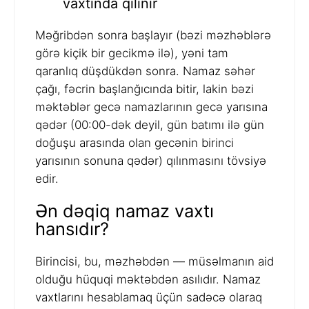
vaxtında qılınır
Məğribdən sonra başlayır (bəzi məzhəblərə
görə kiçik bir gecikmə ilə), yəni tam
qaranlıq düşdükdən sonra. Namaz səhər
çağı, fəcrin başlanğıcında bitir, lakin bəzi
məktəblər gecə namazlarının gecə yarısına
qədər (00:00-dək deyil, gün batımı ilə gün
doğuşu arasında olan gecənin birinci
yarısının sonuna qədər) qılınmasını tövsiyə
edir.
Ən dəqiq namaz vaxtı
hansıdır?
Birincisi, bu, məzhəbdən — müsəlmanın aid
olduğu hüquqi məktəbdən asılıdır. Namaz
vaxtlarını hesablamaq üçün sadəcə olaraq