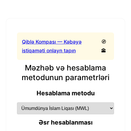
Qiblə Kompası — Kəbəyə
🧭
istiqaməti onlayn tapın
🕋
Məzhəb və hesablama
metodunun parametrləri
Hesablama metodu
Əsr hesablanması