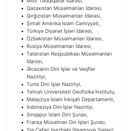
Misir Tədqiqatlar İdarəsi,
Qazaxıstan Müsəlmanları İdarəsi,
Qırğızıstan Müsəlmanları İdarəsi,
Şimali Amerika İslam Cəmiyyəti,
Türkiyə Diyanət İşləri İdarəsi,
Özbəkistan Müsəlmanları İdarəsi,
Rusiya Müsəlmanları İdarəsi,
Tatarıstan Respublikası Müsəlmanları
İdarəsi,
Əlcəzairin Dini İşlər və Vəqflər
Nazirliyi,
Tunis Dini İşlər Nazirliyi,
Tehran Universiteti Geofizika İnstitutu,
Malayziya İslam İnkişafı Departamenti,
İndoneziya Dini İşlər Nazirliyi,
Sinqapur İslam Dini Şurası,
Fransa Müsəlman Din İşləri Şurası,
Şiə Cəfəri məzhəbi (İmamiyyə Şiələri).