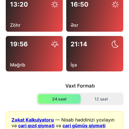
13:20
16:50
Zöhr
Əsr
19:56
21:14
Məğrib
İşa
Vaxt Formatı
24 saat
12 saat
Zəkat Kalkulyatoru
— Nisab həddinizi yoxlayın
və
cari qızıl qiyməti
və
cari gümüş qiyməti