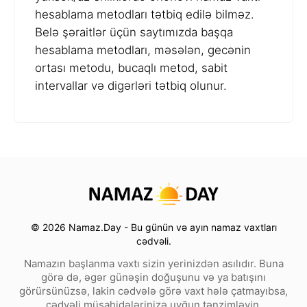
hesablama metodları tətbiq edilə bilməz.
Belə şəraitlər üçün saytımızda başqa
hesablama metodları, məsələn, gecənin
ortası metodu, bucaqlı metod, sabit
intervallar və digərləri tətbiq olunur.
© 2026 Namaz.Day - Bu günün və ayın namaz vaxtları
cədvəli.
Namazın başlanma vaxtı sizin yerinizdən asılıdır. Buna
görə də, əgər günəşin doğuşunu və ya batışını
görürsünüzsə, lakin cədvələ görə vaxt hələ çatmayıbsa,
cədvəli müşahidələrinizə uyğun tənzimləyin.