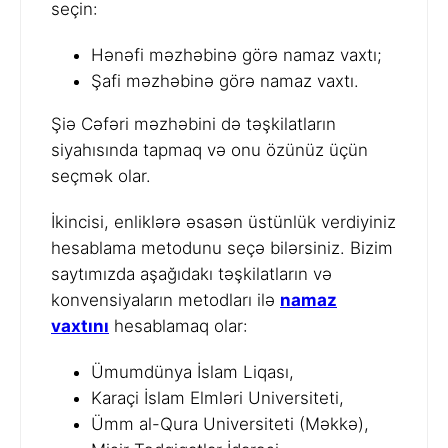
seçin:
Hənəfi məzhəbinə görə namaz vaxtı;
Şafi məzhəbinə görə namaz vaxtı.
Şiə Cəfəri məzhəbini də təşkilatların
siyahısında tapmaq və onu özünüz üçün
seçmək olar.
İkincisi, enliklərə əsasən üstünlük verdiyiniz
hesablama metodunu seçə bilərsiniz. Bizim
saytımızda aşağıdakı təşkilatların və
konvensiyaların metodları ilə
namaz
vaxtını
hesablamaq olar:
Ümumdünya İslam Liqası,
Karaçi İslam Elmləri Universiteti,
Ümm al-Qura Universiteti (Məkkə),