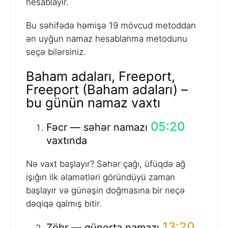
hesablayır.
Bu səhifədə həmişə 19 mövcud metoddan
ən uyğun namaz hesablanma metodunu
seçə bilərsiniz.
Baham adaları, Freeport,
Freeport (Baham adaları) –
bu günün namaz vaxtı
05:20
Fəcr — səhər namazı
vaxtında
Nə vaxt başlayır? Səhər çağı, üfüqdə ağ
işığın ilk əlamətləri göründüyü zaman
başlayır və günəşin doğmasına bir neçə
dəqiqə qalmış bitir.
13:20
Zöhr — günorta namazı