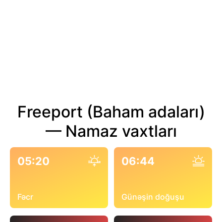
Freeport (Baham adaları)
— Namaz vaxtları
05:20
06:44
Fəcr
Günəşin doğuşu