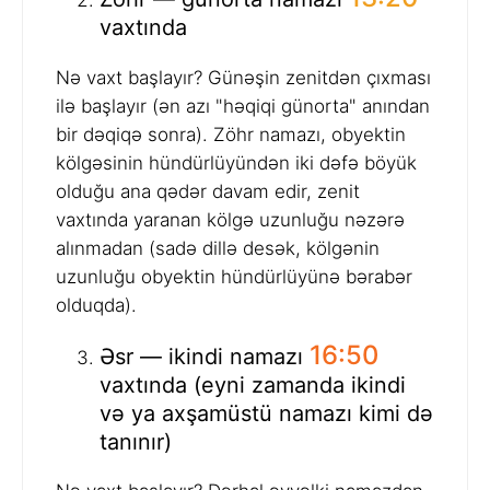
vaxtında
Nə vaxt başlayır? Günəşin zenitdən çıxması
ilə başlayır (ən azı "həqiqi günorta" anından
bir dəqiqə sonra). Zöhr namazı, obyektin
kölgəsinin hündürlüyündən iki dəfə böyük
olduğu ana qədər davam edir, zenit
vaxtında yaranan kölgə uzunluğu nəzərə
alınmadan (sadə dillə desək, kölgənin
uzunluğu obyektin hündürlüyünə bərabər
olduqda).
16:50
Əsr — ikindi namazı
vaxtında (eyni zamanda ikindi
və ya axşamüstü namazı kimi də
tanınır)