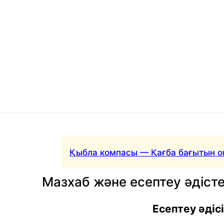
Қыбла компасы — Қағба бағытын о
Мазхаб және есептеу әдісте
Есептеу әдісі