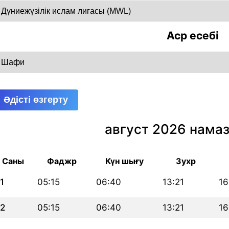
Аср есебі
Әдісті өзгерту
август 2026 намаз
Саны
Фаджр
Күн шығу
Зухр
1
05:15
06:40
13:21
16
2
05:15
06:40
13:21
16