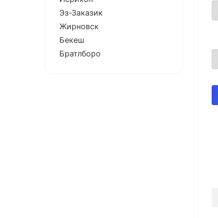
Эз-Заказик
Жирновск
Бекеш
Братлборо