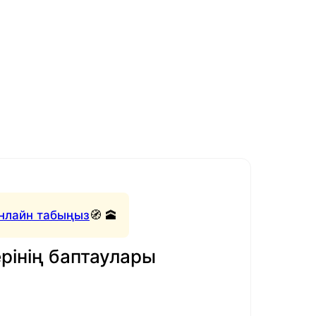
нлайн табыңыз
🧭 🕋
рінің баптаулары