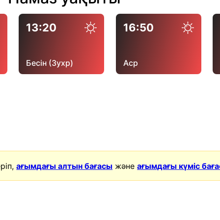
13:20
16:50
Бесін (Зухр)
Аср
ріп,
ағымдағы алтын бағасы
және
ағымдағы күміс бағ