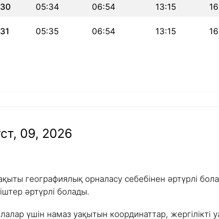
30
05:34
06:54
13:15
16
31
05:35
06:54
13:15
16
ст, 09, 2026
ақыты географиялық орналасу себебінен әртүрлі болад
іштер әртүрлі болады.
алалар үшін намаз уақытын координаттар, жергілікті у