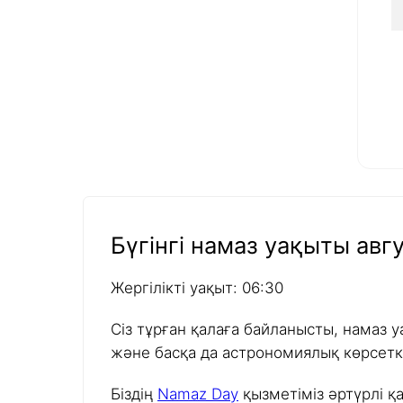
Бүгінгі намаз уақыты авгу
Жергілікті уақыт: 06:30
Сіз тұрған қалаға байланысты, намаз у
және басқа да астрономиялық көрсетк
Біздің
Namaz Day
қызметіміз әртүрлі қ