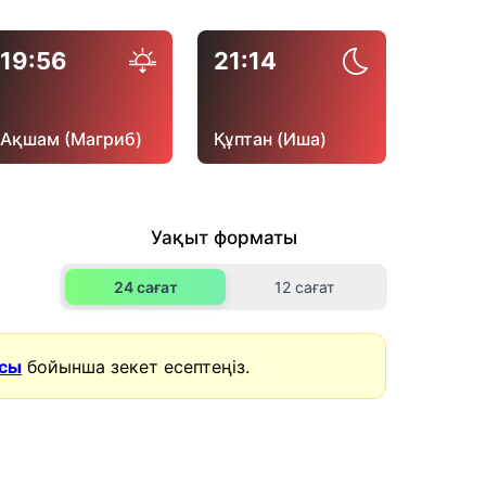
19:56
21:14
Ақшам (Магриб)
Құптан (Иша)
Уақыт форматы
24 сағат
12 сағат
асы
бойынша зекет есептеңіз.