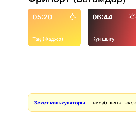
05:20
06:44
Таң (Фаджр)
Күн шығу
Зекет калькуляторы
— нисаб шегін тексе