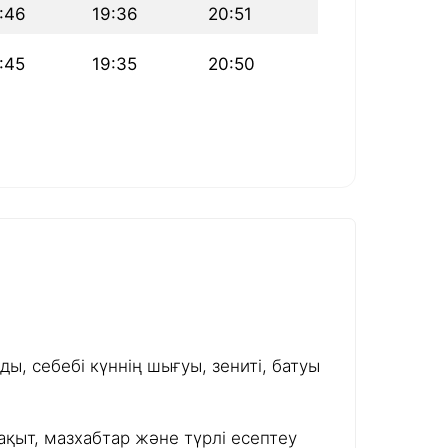
:46
19:36
20:51
:45
19:35
20:50
ы, себебі күннің шығуы, зениті, батуы
ақыт, мазхабтар және түрлі есептеу