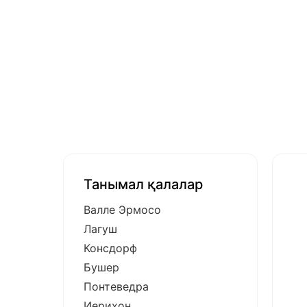
Танымал қалалар
Валле Эрмосо
Лагуш
Консдорф
Бушер
Понтеведра
Иерихон