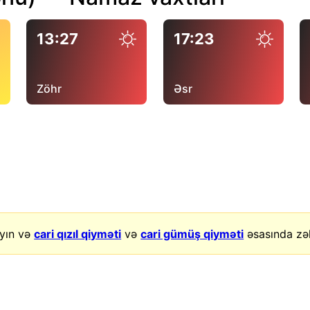
13:27
17:23
Zöhr
Əsr
yın və
cari qızıl qiyməti
və
cari gümüş qiyməti
əsasında zək