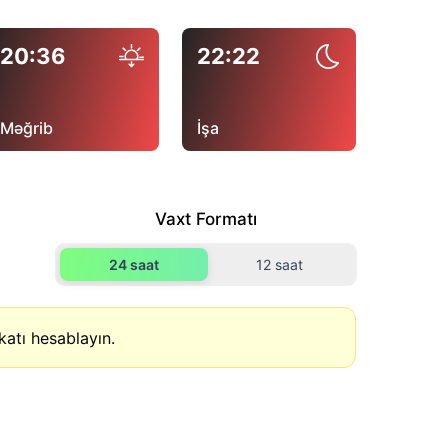
20:36
22:22
Məğrib
İşa
Vaxt Formatı
24 saat
12 saat
atı hesablayın.