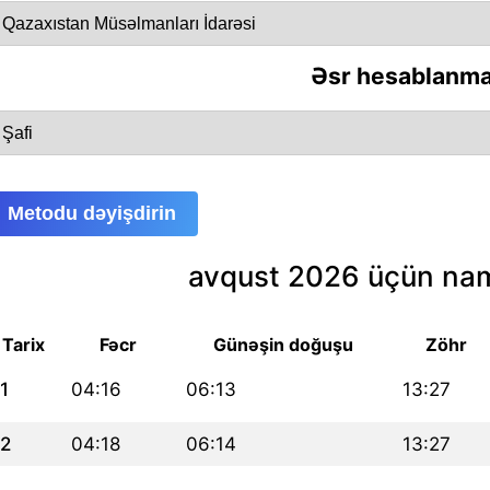
Əsr hesablanma
Metodu dəyişdirin
avqust 2026 üçün nam
Tarix
Fəcr
Günəşin doğuşu
Zöhr
1
04:16
06:13
13:27
2
04:18
06:14
13:27