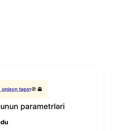
 onlayn tapın
🧭 🕋
nun parametrləri
odu