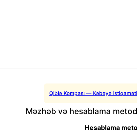
Qiblə Kompası — Kəbəyə istiqaməti
Məzhəb və hesablama metodu
Hesablama met