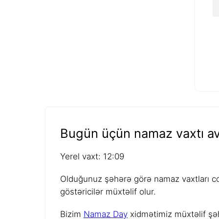
Bugün üçün namaz vaxtı av
Yerel vaxt: 12:09
Olduğunuz şəhərə görə namaz vaxtları coğ
göstəricilər müxtəlif olur.
Bizim
Namaz Day
xidmətimiz müxtəlif şəh