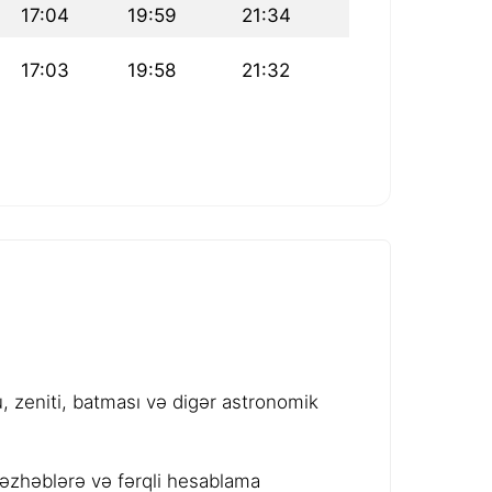
17:04
19:59
21:34
17:03
19:58
21:32
 zeniti, batması və digər astronomik
məzhəblərə və fərqli hesablama