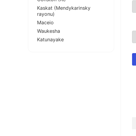
Kaskat (Mendykarinsky
rayonu)
Maceio
Waukesha
Katunayake