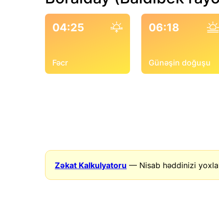
04:25
06:18
Fəcr
Günəşin doğuşu
Zəkat Kalkulyatoru
— Nisab həddinizi yoxla