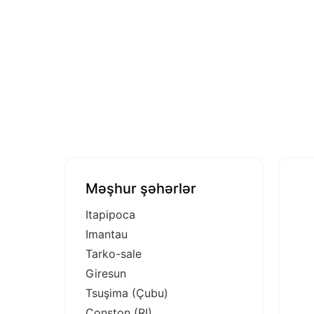
Məşhur şəhərlər
Itapipoca
Imantau
Tarko-sale
Giresun
Tsuşima (Çubu)
Conston (RI)