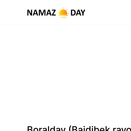
Boralday (Baidibek ray