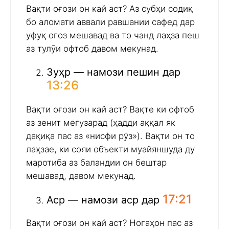
Вақти оғози он кай аст? Аз субҳи содиқ
бо аломати аввали равшании сафед дар
уфуқ оғоз мешавад ва то чанд лаҳза пеш
аз тулӯи офтоб давом мекунад.
Зуҳр — намози пешин дар
13:26
Вақти оғози он кай аст? Вақте ки офтоб
аз зенит мегузарад (ҳадди аққал як
дақиқа пас аз «нисфи рӯз»). Вақти он то
лаҳзае, ки сояи объекти муайяншуда ду
маротиба аз баландии он бештар
мешавад, давом мекунад.
17:21
Аср — намози аср дар
Вақти оғози он кай аст? Ногаҳон пас аз