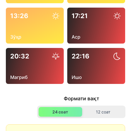
13:26
17:21
Зӯҳр
Аср
20:32
22:16
Магриб
Ишо
Формати вақт
24 соат
12 соат