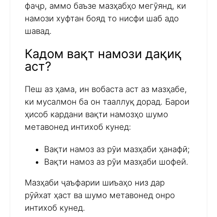
фаҷр, аммо баъзе мазҳабҳо мегӯянд, ки
намози хуфтан бояд то нисфи шаб адо
шавад.
Кадом вақт намози дақиқ
аст?
Пеш аз ҳама, ин вобаста аст аз мазҳабе,
ки мусалмон ба он тааллуқ дорад. Барои
ҳисоб кардани вақти намозҳо шумо
метавонед интихоб кунед:
Вақти намоз аз рӯи мазҳаби ҳанафӣ;
Вақти намоз аз рӯи мазҳаби шофеӣ.
Мазҳаби ҷаъфарии шиъаҳо низ дар
рӯйхат ҳаст ва шумо метавонед онро
интихоб кунед.