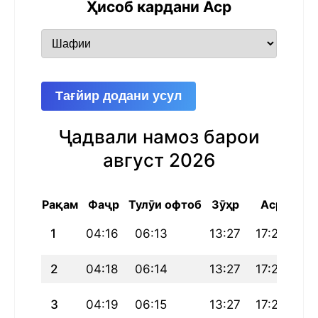
Ҳисоб кардани Аср
Тағйир додани усул
Ҷадвали намоз барои
август 2026
Рақам
Фаҷр
Тулӯи офтоб
Зӯҳр
Аср
Маг
1
04:16
06:13
13:27
17:25
20
2
04:18
06:14
13:27
17:24
20
3
04:19
06:15
13:27
17:24
20