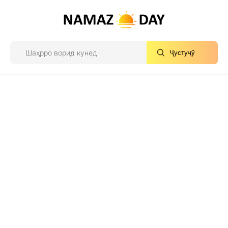
Ҷустуҷӯ