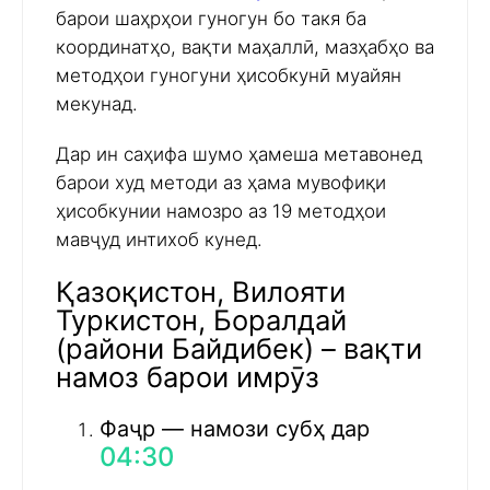
барои шаҳрҳои гуногун бо такя ба
координатҳо, вақти маҳаллӣ, мазҳабҳо ва
методҳои гуногуни ҳисобкунӣ муайян
мекунад.
Дар ин саҳифа шумо ҳамеша метавонед
барои худ методи аз ҳама мувофиқи
ҳисобкунии намозро аз 19 методҳои
мавҷуд интихоб кунед.
Қазоқистон, Вилояти
Туркистон, Боралдай
(райони Байдибек) – вақти
намоз барои имрӯз
Фаҷр — намози субҳ дар
04:30