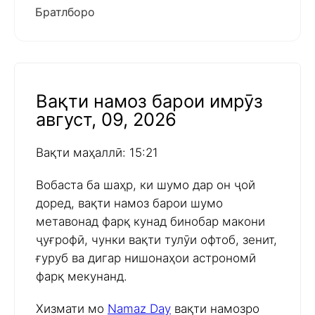
Братлборо
Вақти намоз барои имрӯз
август, 09, 2026
Вақти маҳаллӣ: 15:21
Вобаста ба шаҳр, ки шумо дар он ҷой
доред, вақти намоз барои шумо
метавонад фарқ кунад бинобар макони
ҷуғрофӣ, чунки вақти тулӯи офтоб, зенит,
ғуруб ва дигар нишонаҳои астрономӣ
фарқ мекунанд.
Хизмати мо
Namaz Day
вақти намозро