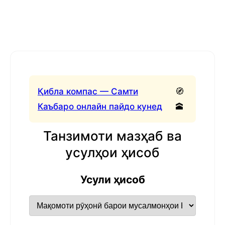
Қибла компас — Самти
🧭
Каъбаро онлайн пайдо кунед
🕋
Танзимоти мазҳаб ва
усулҳои ҳисоб
Усули ҳисоб