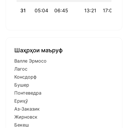
31
05:04
06:45
13:21
17:03
19
Шаҳрҳои маъруф
Валле Эрмосо
Лагос
Консдорф
Бушер
Понтеведра
Ериҳӯ
Аз-Заказик
Жирновск
Бекеш