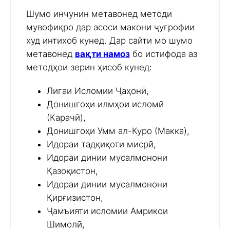
Шумо инчунин метавонед методи
мувофиқро дар асоси макони ҷуғрофии
худ интихоб кунед. Дар сайти мо шумо
метавонед
вақти намоз
бо истифода аз
методҳои зерин ҳисоб кунед:
Лигаи Исломии Ҷаҳонӣ,
Донишгоҳи илмҳои исломӣ
(Карачӣ),
Донишгоҳи Умм ал-Куро (Макка),
Идораи тадқиқоти мисрӣ,
Идораи динии мусалмонони
Қазоқистон,
Идораи динии мусалмонони
Қирғизистон,
Ҷамъияти исломии Амрикои
Шимолӣ,