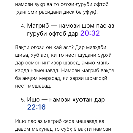
намози зуҳр ва то оғози ғуруби офтоб
(ҳангоми расидани диск ба уфуқ).
Магриб — намози шом пас аз
20:32
ғуруби офтоб дар
Вақти оғози он кай аст? Дар мазҳаби
шиъа, хуб аст, ки то нест шудани сурхӣ
дар осмон интизор шавед, аммо манъ
карда намешавад. Намози магриб вақте
ба анҷом мерасад, ки заряи шомгоҳӣ
нест мешавад.
Ишо — намози хуфтан дар
22:16
Ишо пас аз магриб оғоз мешавад ва
давом мекунад то субҳ ё вақти намози