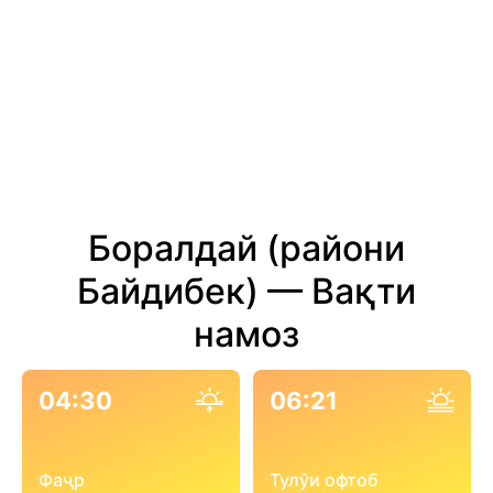
Боралдай (райони
Байдибек) — Вақти
намоз
04:30
06:21
Фаҷр
Тулӯи офтоб