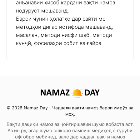
анъанавии ҳисоб кардани вақти намоз
нодуруст мешаванд.
Барои чунин ҳолатҳо дар сайти мо
методҳои дигар истифода мешаванд,
масалан, методи нисфи шаб, методи
кунҷӣ, фосилаҳои собит ва ғайра.
© 2026 Namaz.Day - Ҷадвали вақти намоз барои имрӯз ва
моҳ.
Вақти дақиқи намоз аз ҷойгиршавии шумо вобаста аст.
Аз ин рӯ, агар шумо ошкоро намоиш медиҳед ё ғуруби
офтобро мебинед, вале дар ҷадвал вақти намоз