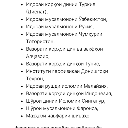
Идораи корҳои динии Туркия
(Диёнат),
Идораи мусалмонони Ӯзбекистон,
Идораи мусалмонони Русия,
Идораи мусалмонони Ҷумҳурии
Тотористон,
Вазорати корҳои дин ва вақфҳои
Алҷазоир,
Вазорати корҳои динҳои Тунис,
Институти геофизикаи Донишгоҳи
Теҳрон,
Идораи рушди исломии Малайзия,
Вазорати корҳои динҳои Индонезия,
Шӯрои динии Исломии Сингапур,
Шӯрои мусалмонони Фаронса,
Мазҳаби ҷаъфарии шиъаҳо.