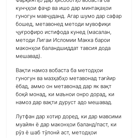
Фарқиятҳо дар ҳисоботҳо вобаста ба
кунҷҳои фаҷр ва ишо дар минтақаҳои
гуногун мавҷуданд. Агар шумо дар сафар
бошед, метавонед методи мувофиқи
ҷуғрофиро истифода кунед (масалан,
методи Лигаи Исломии Макка барои
маконҳои баландшиддат тавсия дода
мешавад).
Вақти намоз вобаста ба методҳои
гуногун ва мазҳабҳо метавонад тағйир
ёбад, аммо он метавонад дар як вақт
боқӣ монад, ки маънои онро дорад, ки
намоз дар вақти дуруст адо мешавад.
Лутфан дар хотир доред, ки дар мавсими
муайян ё дар маконҳои баланд/паст, ки
рӯз ё шаб тӯлонӣ аст, методҳои