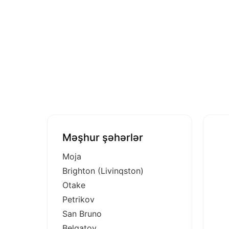
Məşhur şəhərlər
Moja
Brighton (Livinqston)
Otake
Petrikov
San Bruno
Belqatoy