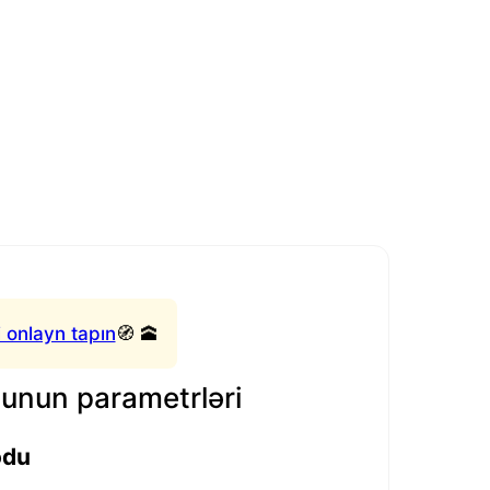
 onlayn tapın
🧭 🕋
nun parametrləri
odu