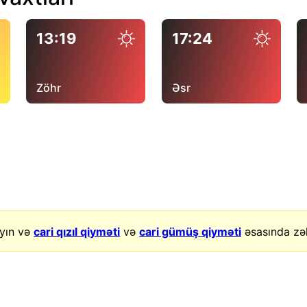
13:19
17:24
Zöhr
Əsr
yın və
cari qızıl qiyməti
və
cari gümüş qiyməti
əsasında zək