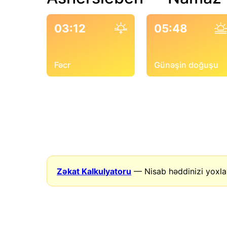
03:12
05:48
Fəcr
Günəşin doğuşu
Zəkat Kalkulyatoru
— Nisab həddinizi yoxla