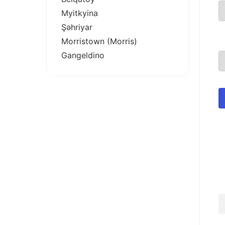
Myitkyina
Şəhriyar
Morristown (Morris)
Gangeldino