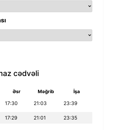
sı
az cədvəli
Əsr
Məğrib
İşa
17:30
21:03
23:39
17:29
21:01
23:35