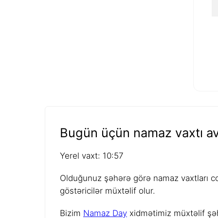
Bugün üçün namaz vaxtı av
Yerel vaxt: 10:57
Olduğunuz şəhərə görə namaz vaxtları coğ
göstəricilər müxtəlif olur.
Bizim
Namaz Day
xidmətimiz müxtəlif şəh