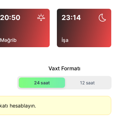
20:50
23:14
Məğrib
İşa
Vaxt Formatı
24 saat
12 saat
atı hesablayın.