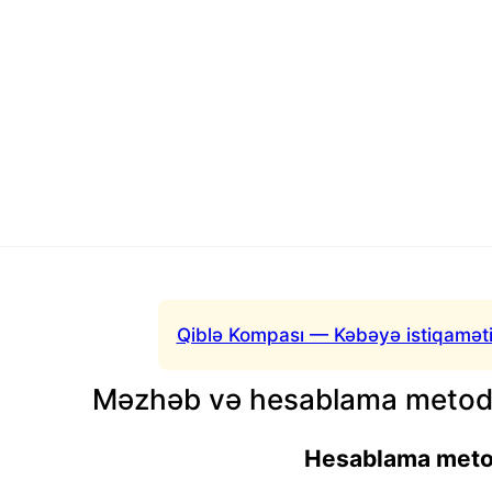
Qiblə Kompası — Kəbəyə istiqaməti
Məzhəb və hesablama metodu
Hesablama met