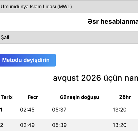
Əsr hesablanma
Metodu dəyişdirin
avqust 2026 üçün nam
Tarix
Fəcr
Günəşin doğuşu
Zöhr
1
02:45
05:37
13:20
2
02:49
05:39
13:20