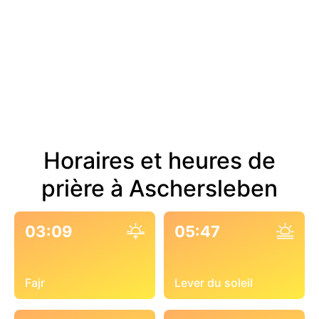
Horaires et heures de
prière à Aschersleben
03:09
05:47
Fajr
Lever du soleil