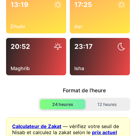
13:19
17:25
Dhuhr
Asr
20:52
23:17
Maghrib
Isha
Format de l’heure
24 heures
12 heures
Calculateur de Zakat
— vérifiez votre seuil de
Nisab et calculez la zakat selon le
prix actuel