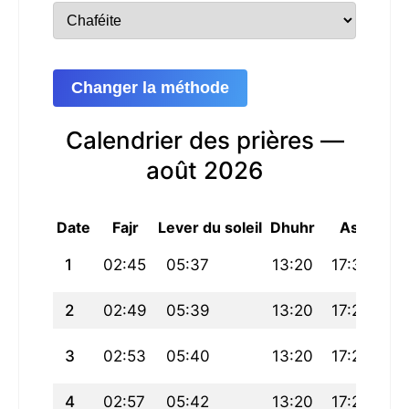
Changer la méthode
Calendrier des prières —
août 2026
Date
Fajr
Lever du soleil
Dhuhr
Asr
Mag
1
02:45
05:37
13:20
17:30
21
2
02:49
05:39
13:20
17:29
21
3
02:53
05:40
13:20
17:28
20
4
02:57
05:42
13:20
17:28
20