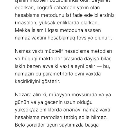
işanın müxtəlif bucaqlarında olur. Səyahət
edərkən, coğrafi cəhətdən yaxın olan
hesablama metodunu istifadə edə bilərsiniz
(məsələn, yüksək enliklərdə olarkən,
Məkkə İslam Liqası metoduna əsasən
namaz vaxtını hesablamaq tövsiyə olunur).
Namaz vaxtı müxtəlif hesablama metodları
və hüquqi məktəblər arasında dəyişə bilər,
lakin bəzən əvvəlki vaxtla eyni qalır — bu,
namazın bu parametrlərlə eyni vaxtda
keçirildiyini göstərir.
Nəzərə alın ki, müəyyən mövsümdə və ya
günün və ya gecənin uzun olduğu
yüksək/az enliklərdə ənənəvi namaz vaxtı
hesablama metodları tətbiq edilə bilməz.
Belə şəraitlər üçün saytımızda başqa