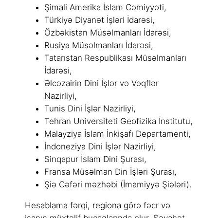
Şimali Amerika İslam Cəmiyyəti,
Türkiyə Diyanət İşləri İdarəsi,
Özbəkistan Müsəlmanları İdarəsi,
Rusiya Müsəlmanları İdarəsi,
Tatarıstan Respublikası Müsəlmanları
İdarəsi,
Əlcəzairin Dini İşlər və Vəqflər
Nazirliyi,
Tunis Dini İşlər Nazirliyi,
Tehran Universiteti Geofizika İnstitutu,
Malayziya İslam İnkişafı Departamenti,
İndoneziya Dini İşlər Nazirliyi,
Sinqapur İslam Dini Şurası,
Fransa Müsəlman Din İşləri Şurası,
Şiə Cəfəri məzhəbi (İmamiyyə Şiələri).
Hesablama fərqi, regiona görə fəcr və