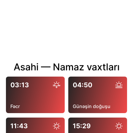
Asahi — Namaz vaxtları
03:13
04:50
Fəcr
Günəşin doğuşu
11:43
15:29