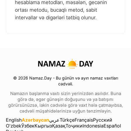
hesablama metodları, məsələn, gecənin
ortası metodu, bucaqlı metod, sabit
intervallar və digərləri tətbiq olunur.
© 2026 Namaz.Day - Bu günün və ayın namaz vaxtları
cədvəli.
Namazın başlanma vaxtı sizin yerinizdən asılıdır. Buna
görə də, əgər günəşin doğuşunu və ya batışını
görürsünüzsə, lakin cədvələ görə vaxt hələ çatmayıbsa,
cədvəli müşahidələrinizə uyğun tənzimləyin.
English
Azərbaycan
عربي
Türkçe
Français
Русский
O'zbek
Ўзбек
Кыргыз
Қазақ
Тоҷики
Indonesia
Español