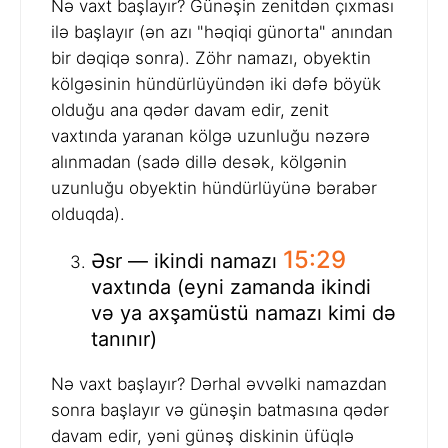
Nə vaxt başlayır? Günəşin zenitdən çıxması
ilə başlayır (ən azı "həqiqi günorta" anından
bir dəqiqə sonra). Zöhr namazı, obyektin
kölgəsinin hündürlüyündən iki dəfə böyük
olduğu ana qədər davam edir, zenit
vaxtında yaranan kölgə uzunluğu nəzərə
alınmadan (sadə dillə desək, kölgənin
uzunluğu obyektin hündürlüyünə bərabər
olduqda).
15:29
Əsr — ikindi namazı
vaxtında (eyni zamanda ikindi
və ya axşamüstü namazı kimi də
tanınır)
Nə vaxt başlayır? Dərhal əvvəlki namazdan
sonra başlayır və günəşin batmasına qədər
davam edir, yəni günəş diskinin üfüqlə