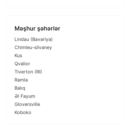
Məşhur şəhərlər
Lindau (Bavariya)
Chimleu-silvaney
Kus
Qvalior
Tiverton (RI)
Ramla
Balıq
Əl Fayum
Gloversville
Koboko