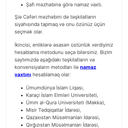
Şafi məzhəbinə görə namaz vaxtı.
Şiə Cəfəri məzhəbini də təşkilatların
siyahısında tapmaq və onu özünüz üçün
seçmək olar.
İkincisi, enliklərə əsasən üstünlük verdiyiniz
hesablama metodunu seçə bilərsiniz. Bizim
saytımızda aşağıdakı təşkilatların və
konvensiyaların metodları ilə
namaz
vaxtını
hesablamaq olar:
Ümumdünya İslam Liqası,
Karaçi İslam Elmləri Universiteti,
Ümm al-Qura Universiteti (Məkkə),
Misir Tədqiqatlar İdarəsi,
Qazaxıstan Müsəlmanları İdarəsi,
Qırğızıstan Müsəlmanları İdarəsi,