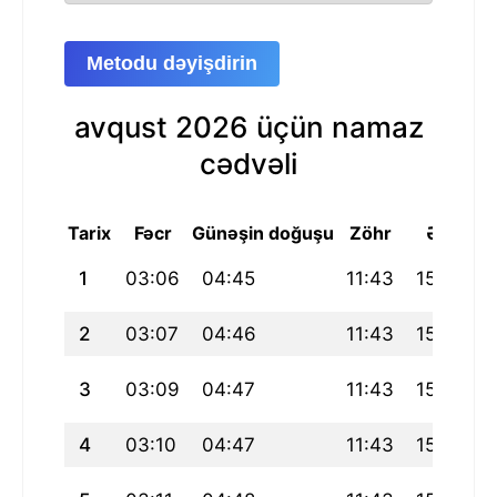
Metodu dəyişdirin
avqust 2026 üçün namaz
cədvəli
Tarix
Fəcr
Günəşin doğuşu
Zöhr
Əsr
M
1
03:06
04:45
11:43
15:30
2
03:07
04:46
11:43
15:30
3
03:09
04:47
11:43
15:30
4
03:10
04:47
11:43
15:29