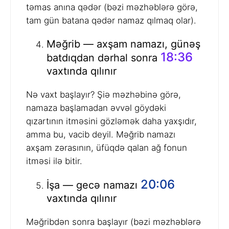
təmas anına qədər (bəzi məzhəblərə görə,
tam gün batana qədər namaz qılmaq olar).
Məğrib — axşam namazı, günəş
18:36
batdıqdan dərhal sonra
vaxtında qılınır
Nə vaxt başlayır? Şiə məzhəbinə görə,
namaza başlamadan əvvəl göydəki
qızartının itməsini gözləmək daha yaxşıdır,
amma bu, vacib deyil. Məğrib namazı
axşam zərasının, üfüqdə qalan ağ fonun
itməsi ilə bitir.
20:06
İşa — gecə namazı
vaxtında qılınır
Məğribdən sonra başlayır (bəzi məzhəblərə