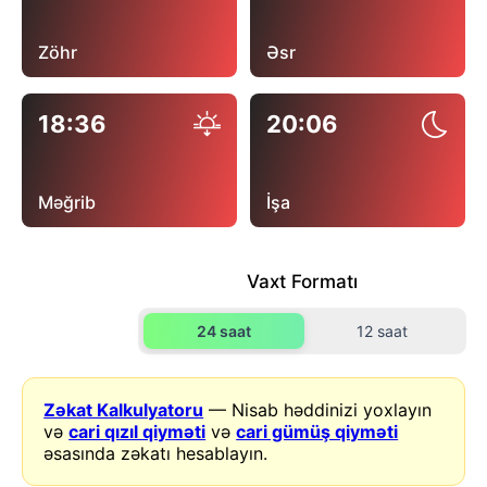
Zöhr
Əsr
18:36
20:06
Məğrib
İşa
Vaxt Formatı
24 saat
12 saat
Zəkat Kalkulyatoru
— Nisab həddinizi yoxlayın
və
cari qızıl qiyməti
və
cari gümüş qiyməti
əsasında zəkatı hesablayın.