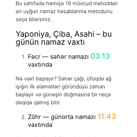
Bu səhifədə həmişə 19 mövcud metoddan
ən uyğun namaz hesablanma metodunu
seçə bilərsiniz.
Yaponiya, Çiba, Asahi – bu
günün namaz vaxtı
03:13
Fəcr — səhər namazı
vaxtında
Nə vaxt başlayır? Səhər çağı, üfüqdə ağ
işığın ilk əlamətləri göründüyü zaman
başlayır və günəşin doğmasına bir neçə
dəqiqə qalmış bitir.
11:43
Zöhr — günorta namazı
vaxtında