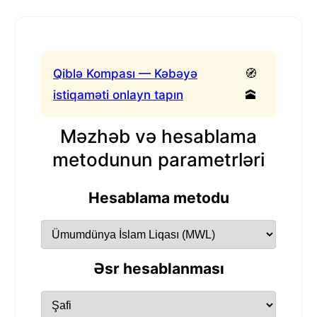
Qiblə Kompası — Kəbəyə
🧭
istiqaməti onlayn tapın
🕋
Məzhəb və hesablama
metodunun parametrləri
Hesablama metodu
Əsr hesablanması