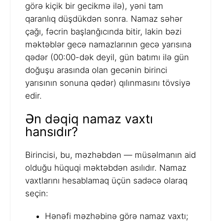
görə kiçik bir gecikmə ilə), yəni tam
qaranlıq düşdükdən sonra. Namaz səhər
çağı, fəcrin başlanğıcında bitir, lakin bəzi
məktəblər gecə namazlarının gecə yarısına
qədər (00:00-dək deyil, gün batımı ilə gün
doğuşu arasında olan gecənin birinci
yarısının sonuna qədər) qılınmasını tövsiyə
edir.
Ən dəqiq namaz vaxtı
hansıdır?
Birincisi, bu, məzhəbdən — müsəlmanın aid
olduğu hüquqi məktəbdən asılıdır. Namaz
vaxtlarını hesablamaq üçün sadəcə olaraq
seçin:
Hənəfi məzhəbinə görə namaz vaxtı;