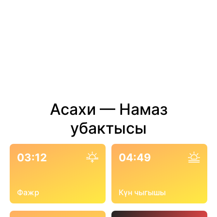
Асахи — Намаз
убактысы
03:12
04:49
Фажр
Күн чыгышы