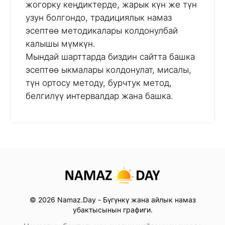
жогорку кеңдиктерде, жарык күн же түн
узун болгондо, традициялык намаз
эсептөө методикалары колдонулбай
калышы мүмкүн.
Мындай шарттарда биздин сайтта башка
эсептөө ыкмалары колдонулат, мисалы,
түн ортосу методу, бурчтук метод,
белгилүү интервалдар жана башка.
© 2026 Namaz.Day - Бүгүнкү жана айлык намаз
убактысынын графиги.