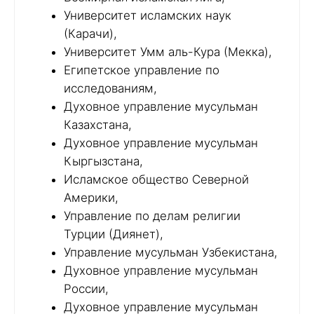
Университет исламских наук
(Карачи),
Университет Умм аль-Кура (Мекка),
Египетское управление по
исследованиям,
Духовное управление мусульман
Казахстана,
Духовное управление мусульман
Кыргызстана,
Исламское общество Северной
Америки,
Управление по делам религии
Турции (Диянет),
Управление мусульман Узбекистана,
Духовное управление мусульман
России,
Духовное управление мусульман