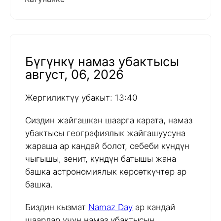
Бүгүнкү намаз убактысы
август, 06, 2026
Жергиликтүү убакыт: 13:40
Сиздин жайгашкан шаарга карата, намаз
убактысы географиялык жайгашуусуна
жараша ар кандай болот, себеби күндүн
чыгышы, зенит, күндүн батышы жана
башка астрономиялык көрсөткүчтөр ар
башка.
Биздин кызмат
Namaz Day
ар кандай
шаарлар үчүн намаз убактысын