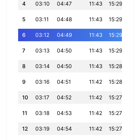
4
03:10
04:47
11:43
15:29
18:
5
03:11
04:48
11:43
15:29
18:
6
03:12
04:49
11:43
15:29
18:
7
03:13
04:50
11:43
15:29
18:
8
03:14
04:50
11:43
15:28
18:
9
03:16
04:51
11:42
15:28
18:
10
03:17
04:52
11:42
15:27
18:
11
03:18
04:53
11:42
15:27
18:
12
03:19
04:54
11:42
15:27
18: