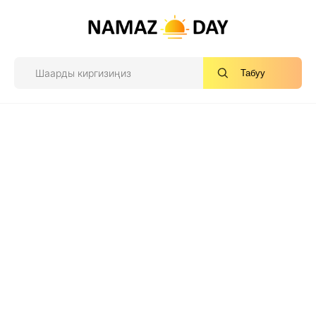
Табуу