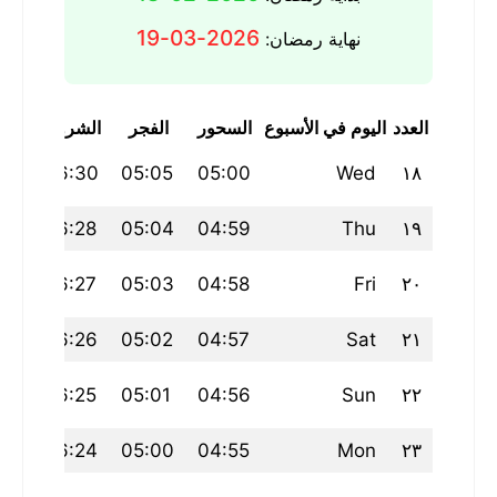
2026-03-19
نهاية رمضان:
العدد
اليوم في الأسبوع
السحور
الفجر
الشروق
الظ
:01
06:30
05:05
05:00
Wed
١٨
:01
06:28
05:04
04:59
Thu
١٩
:01
06:27
05:03
04:58
Fri
٢٠
:01
06:26
05:02
04:57
Sat
٢١
:01
06:25
05:01
04:56
Sun
٢٢
:01
06:24
05:00
04:55
Mon
٢٣