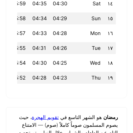
:56
05:59
04:35
04:30
Sat
١٤
:56
05:58
04:34
04:29
Sun
١٥
:56
05:57
04:33
04:28
Mon
١٦
:56
05:55
04:31
04:26
Tue
١٧
55
05:54
04:30
04:25
Wed
١٨
55
05:52
04:28
04:23
Thu
١٩
رمضان
هو الشهر التاسع في
تقويم الهجرة
، حيث
يصوم المسلمون صوماً كاملاً (صوم) — الامتناع
التام عن الطعام والشراب خلال النهار. يتم تحديد