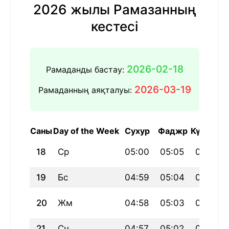
2026 жылы Рамазанның
кестесі
2026-02-18
Рамаданды бастау:
2026-03-19
Рамаданның аяқталуы:
Саны
Day of the Week
Сухур
Фаджр
Күн шығу
18
Ср
05:00
05:05
06:30
19
Бс
04:59
05:04
06:28
20
Жм
04:58
05:03
06:27
21
Сн
04:57
05:02
06:26