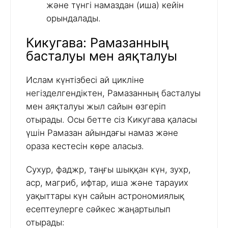
және түнгі намаздан (иша) кейін
орындалады.
Кикугава: Рамазанның
басталуы мен аяқталуы
Ислам күнтізбесі ай цикліне
негізделгендіктен, Рамазанның басталуы
мен аяқталуы жыл сайын өзгеріп
отырады. Осы бетте сіз Кикугава қаласы
үшін Рамазан айындағы намаз және
ораза кестесін көре аласыз.
Сухур, фаджр, таңғы шыққан күн, зухр,
аср, магриб, ифтар, иша және тарауих
уақыттары күн сайын астрономиялық
есептеулерге сәйкес жаңартылып
отырады: