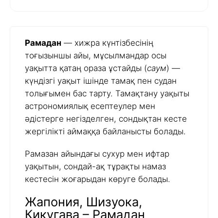
Рамадан
— хижра күнтізбесінің
тоғызыншы айы, мұсылмандар осы
уақытта қатаң ораза ұстайды (
саум
) —
күндізгі уақыт ішінде тамақ пен судан
толығымен бас тарту. Тамақтану уақыты
астрономиялық есептеулер мен
әдістерге негізделген, сондықтан кесте
жергілікті аймаққа байланысты болады.
Рамазан айындағы сухур мен ифтар
уақытын, сондай-ақ тұрақты намаз
кестесін жоғарыдан көруге болады.
Жапония, Шизуока,
Кикугава – Рамадан