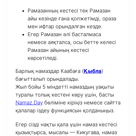
Рамазанның кестесі тек Рамазан
айы кезінде ғана қолжетімді, ораза
мен ифтар орындалған кезде.
Егер Рамазан әлі басталмаса
немесе аяқталса, осы бетте келесі
Рамазан айының кестесі
көрсетіледі.
Барлық намаздар Каабаға (
Қыбла
)
бағытталып орындалады.
Жыл бойы 5 міндетті намаздың уақыты
туралы толық кестені көру үшін, басты
Namaz.Day
бөліміне кіріңіз немесе сайтта
қалалар іздеу функциясын қолданыңыз.
Егер сізді нақты қала үшін намаз кестесі
қызықтырса, мысалы — Кикугава, намаз