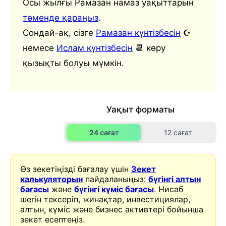
Осы жылғы Рамазан намаз уақыттарын
төменде қараңыз
.
Сондай-ақ, сізге
Рамазан күнтізбесін
☪️
немесе
Ислам күнтізбесін
📆 көру
қызықты болуы мүмкін.
Уақыт форматы
24 сағат
12 сағат
Өз зекетіңізді бағалау үшін
Зекет
калькуляторын
пайдаланыңыз:
бүгінгі алтын
бағасы
және
бүгінгі күміс бағасы
. Нисаб
шегін тексеріп, жинақтар, инвестициялар,
алтын, күміс және бизнес активтері бойынша
зекет есептеңіз.