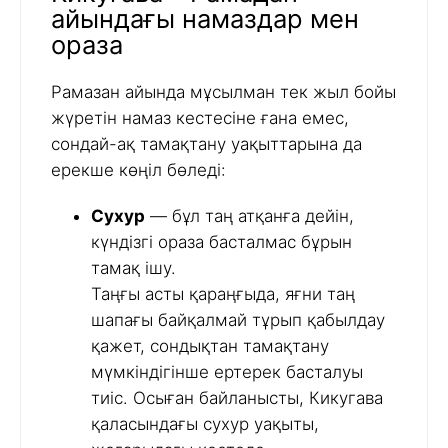
айындағы намаздар мен
ораза
Рамазан айында мұсылман тек жыл бойы
жүретін намаз кестесіне ғана емес,
сондай-ақ тамақтану уақыттарына да
ерекше көңіл бөледі:
Сухур
— бұл таң атқанға дейін,
күндізгі ораза басталмас бұрын
тамақ ішу.
Таңғы асты қараңғыда, яғни таң
шапағы байқалмай тұрып қабылдау
қажет, сондықтан тамақтану
мүмкіндігінше ертерек басталуы
тиіс. Осыған байланысты, Кикугава
қаласындағы сухур уақыты,