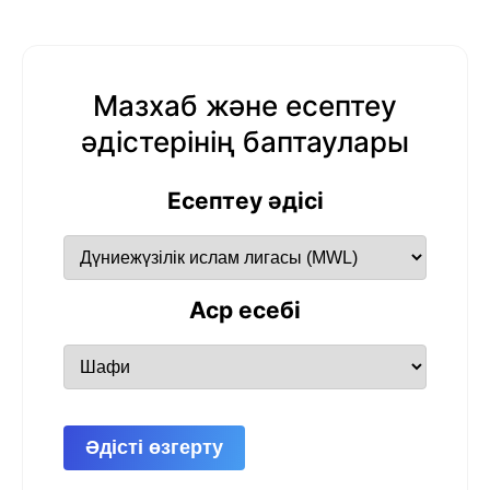
Мазхаб және есептеу
әдістерінің баптаулары
Есептеу әдісі
Аср есебі
Әдісті өзгерту