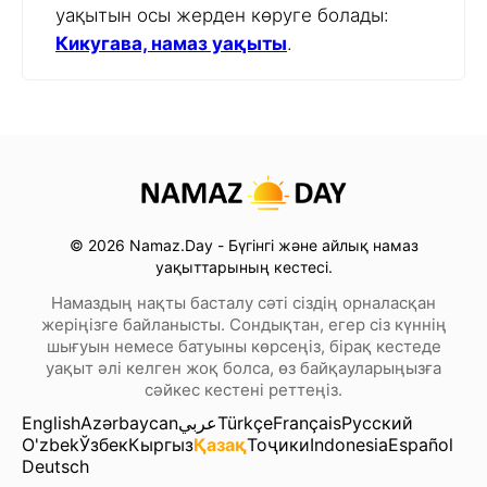
уақытын осы жерден көруге болады:
Кикугава, намаз уақыты
.
© 2026 Namaz.Day - Бүгінгі және айлық намаз
уақыттарының кестесі.
Намаздың нақты басталу сәті сіздің орналасқан
жеріңізге байланысты. Сондықтан, егер сіз күннің
шығуын немесе батуыны көрсеңіз, бірақ кестеде
уақыт әлі келген жоқ болса, өз байқауларыңызға
сәйкес кестені реттеңіз.
English
Azərbaycan
عربي
Türkçe
Français
Русский
O'zbek
Ўзбек
Кыргыз
Қазақ
Тоҷики
Indonesia
Español
Deutsch