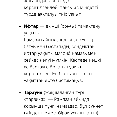
жоғарыдағы кестеде
көрсетілгендей, таңғы ас міндетті
түрде аяқталуы тиіс уақыт.
Ифтар
— екінші (соңғы) тамақтану
уақыты.
Рамазан айында кешкі ас күннің
батуымен басталады, сондықтан
ифтар уақыты магриб намазымен
сәйкес келуі мүмкін. Кестеде кешкі
ас бастауға болатын уақыт
көрсетілген. Ең бастысы — осы
уақыттан ерте бастамаңыз.
Тарауих
(жақшаланған түрі
«тарви́ха») — Рамазан айында
қосымша түнгі намаздар, бұл сүннет
(міндетті емес, бірақ ұсынылатын)