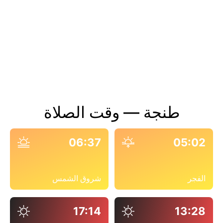
طنجة — وقت الصلاة
06:37
05:02
الفجر
شروق الشمس
17:14
13:28