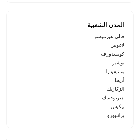
المدن الشعبية
فالي هيرموسو
لاغوس
كونسدورف
بوشير
بونتيفيدرا
أريحا
الزكازيك
جيرنوفسك
بيكيس
براتلبورو