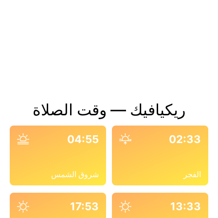
ريكيافيك — وقت الصلاة
04:55
02:33
الفجر
شروق الشمس
17:53
13:33