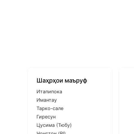
Шаҳрҳои маъруф
Итапипока
Имантау
Тарко-сале
Гиресун
Цусима (Тюбу)
Ҷонстон (RI)