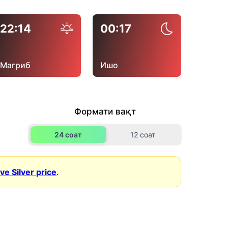
22:14
00:17
Магриб
Ишо
Формати вақт
24 соат
12 соат
ive Silver price
.