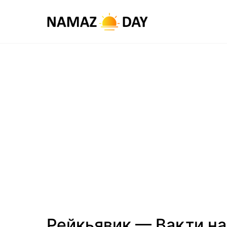
Рейкьявик — Вақти н