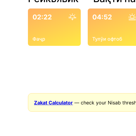
02:22
04:52
Фаҷр
Тулӯи офтоб
Zakat Calculator
— check your Nisab thresh