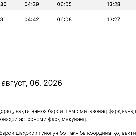
30
04:39
06:05
13:28
31
04:42
06:08
13:27
август, 06, 2026
доред, вақти намоз барои шумо метавонад фарқ куна
ишонаҳои астрономӣ фарқ мекунанд.
барои шаҳрҳои гуногун бо такя ба координатҳо, вақт