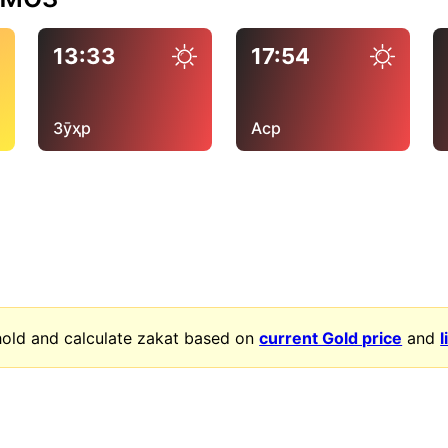
13:33
17:54
Зӯҳр
Аср
old and calculate zakat based on
current Gold price
and
l