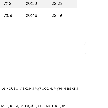
17:12
20:50
22:23
17:09
20:46
22:19
д бинобар макони ҷуғрофӣ, чунки вақти
и маҳаллӣ, мазҳабҳо ва методҳои