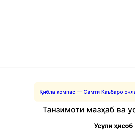
Қибла компас — Самти Каъбаро онл
Танзимоти мазҳаб ва у
Усули ҳисоб