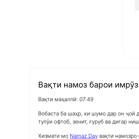
Вақти намоз барои имрӯз 
Вақти маҳаллӣ: 07:49
Вобаста ба шаҳр, ки шумо дар он ҷой 
тулӯи офтоб, зенит, ғуруб ва дигар н
Хизмати мо
Namaz Day
вақти намозро 