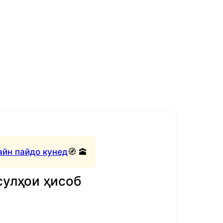
айн пайдо кунед
🧭 🕋
сулҳои ҳисоб