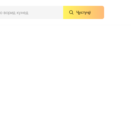
Ҷустуҷӯ