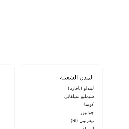
المدن الشعبية
لينداو (بافاريا)
شيمليو سيلفاني
كوسا
جواليور
تيفرتون (RI)
الرملة