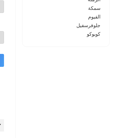
سمكة
الفيوم
جلوفرسفيل
كوبوكو
١
٢