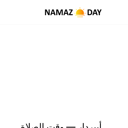
أبيردار — وقت الصلاة