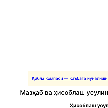
Қибла компаси — Каъбага йўналишн
Мазҳаб ва ҳисоблаш усули
Ҳисоблаш усу