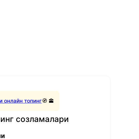
и онлайн топинг
🧭 🕋
нинг созламалари
ли