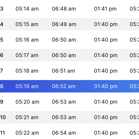
3
05:14 am
06:48 am
01:41 pm
05:
4
05:15 am
06:49 am
01:40 pm
05:
5
05:16 am
06:50 am
01:40 pm
05:
6
05:17 am
06:50 am
01:40 pm
05:
7
05:18 am
06:51 am
01:40 pm
05:
8
05:19 am
06:52 am
01:40 pm
05:
9
05:20 am
06:53 am
01:40 pm
05:
10
05:21 am
06:53 am
01:40 pm
05:
11
05:22 am
06:54 am
01:40 pm
05: