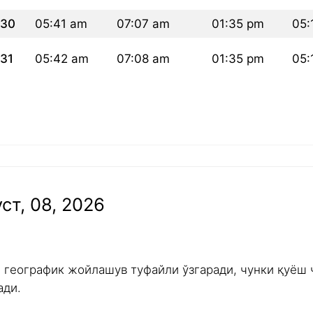
30
05:41 am
07:07 am
01:35 pm
05:
31
05:42 am
07:08 am
01:35 pm
05:
ст, 08, 2026
и географик жойлашув туфайли ўзгаради, чунки қуёш 
ади.