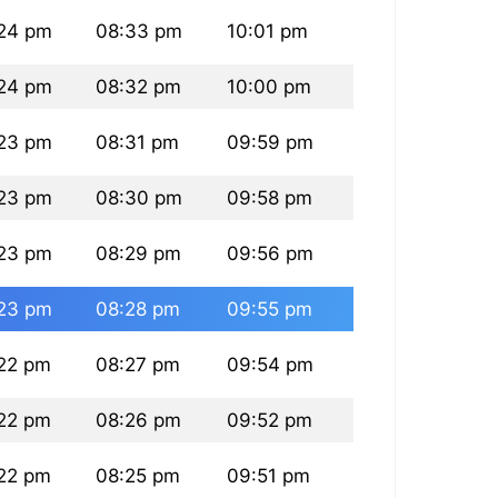
24 pm
08:33 pm
10:01 pm
24 pm
08:32 pm
10:00 pm
23 pm
08:31 pm
09:59 pm
23 pm
08:30 pm
09:58 pm
23 pm
08:29 pm
09:56 pm
23 pm
08:28 pm
09:55 pm
22 pm
08:27 pm
09:54 pm
22 pm
08:26 pm
09:52 pm
22 pm
08:25 pm
09:51 pm