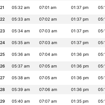
21
05:32 am
07:01 am
01:37 pm
05:
22
05:33 am
07:02 am
01:37 pm
05:
23
05:34 am
07:03 am
01:37 pm
05:
24
05:35 am
07:03 am
01:37 pm
05:
25
05:36 am
07:04 am
01:36 pm
05:
26
05:37 am
07:05 am
01:36 pm
05:
27
05:38 am
07:05 am
01:36 pm
05:
28
05:39 am
07:06 am
01:36 pm
05:
29
05:40 am
07:07 am
01:35 pm
05: