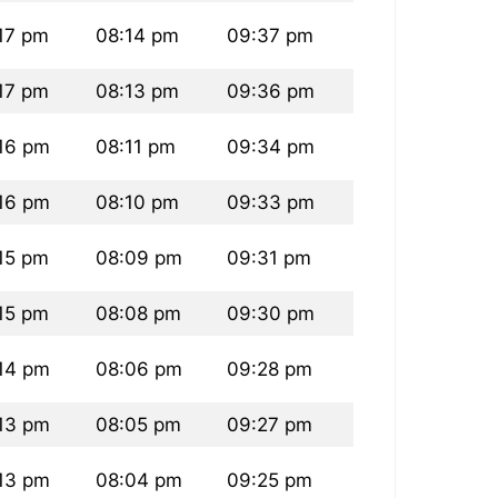
17 pm
08:14 pm
09:37 pm
17 pm
08:13 pm
09:36 pm
16 pm
08:11 pm
09:34 pm
16 pm
08:10 pm
09:33 pm
15 pm
08:09 pm
09:31 pm
15 pm
08:08 pm
09:30 pm
14 pm
08:06 pm
09:28 pm
13 pm
08:05 pm
09:27 pm
13 pm
08:04 pm
09:25 pm